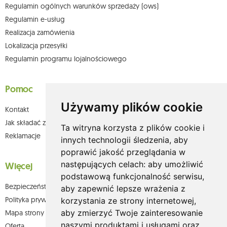
Regulamin ogólnych warunków sprzedaży (ows)
Regulamin e-usług
Realizacja zamówienia
Lokalizacja przesyłki
Regulamin programu lojalnościowego
Pomoc
Używamy plików cookie
Kontakt
Jak składać zamówienia w sklepie olium.pl?
Ta witryna korzysta z plików cookie i
Reklamacje
innych technologii śledzenia, aby
poprawić jakość przeglądania w
następujących celach:
aby umożliwić
Więcej
podstawową funkcjonalność serwisu
,
Bezpieczeństwo płatności
aby zapewnić lepsze wrażenia z
Polityka prywatności
korzystania ze strony internetowej
,
aby zmierzyć Twoje zainteresowanie
Mapa strony
naszymi produktami i usługami oraz
Oferta