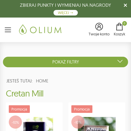
ZBIERAJ PUNKTY I WYMIENIAJ NA NAGRODY
WIĘCEJ
0
Menu
Twoje konto
Koszyk
POKAŻ FILTRY
JESTEŚ TUTAJ:
HOME
Cretan Mill
Promocja
Promocja
-10%
-10%