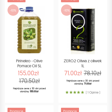
-10%
-10%
Pirineleo - Olive
ZERO.2 Oliwa z oliwek
Pomace Oil 5L
1L
155.00zł
71.00zł
78.10zł
170.50zł
Najniższa cena z 30 dni przed
obniżką:
71.00zł
Najniższa cena z 30 dni przed
obniżką:
155.00zł
( 1 Opinie )
Promocja
Promocja