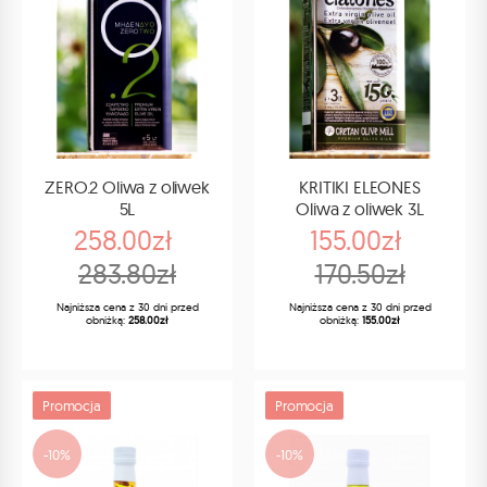
ZERO.2 Oliwa z oliwek
KRITIKI ELEONES
5L
Oliwa z oliwek 3L
258.00zł
155.00zł
283.80zł
170.50zł
Najniższa cena z 30 dni przed
Najniższa cena z 30 dni przed
obniżką:
258.00zł
obniżką:
155.00zł
Promocja
Promocja
-10%
-10%