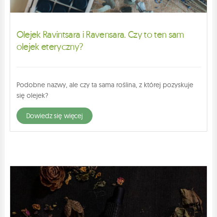
Olejek Ravintsara i Ravensara. Czy to ten sam
olejek eteryczny?
Podobne nazwy, ale czy ta sama roślina, z której pozyskuje
się olejek?
dowiedz się więcej