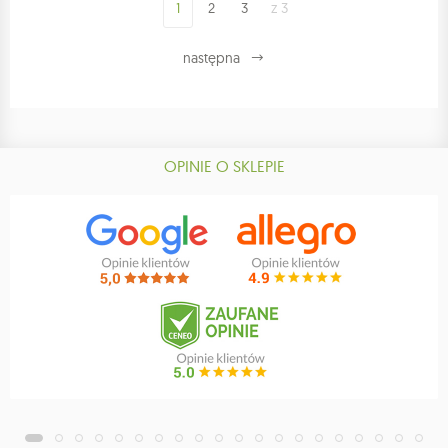
1
2
3
z 3
następna
OPINIE O SKLEPIE