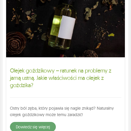
Olejek goździkowy – ratunek na problemy z
jamą ustną. Jakie właściwości ma olejek z
goździka?
Ostry ból zęba, który pojawia się nagle znikąd? Naturalny
olejek goździkowy może temu zaradzić!
dowiedz się więcej