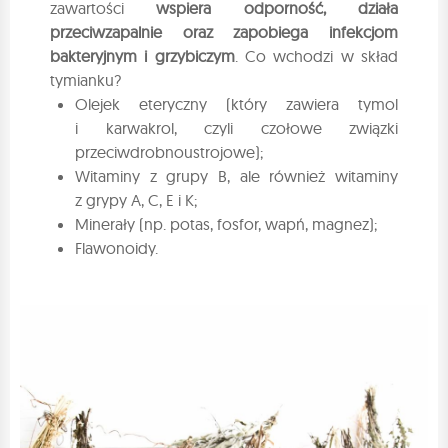
zawartości
wspiera odporność, działa
przeciwzapalnie oraz zapobiega infekcjom
bakteryjnym i grzybiczym
. Co wchodzi w skład
tymianku?
Olejek eteryczny (który zawiera tymol
i karwakrol, czyli czołowe związki
przeciwdrobnoustrojowe);
Witaminy z grupy B, ale również witaminy
z grypy A, C, E i K;
Minerały (np. potas, fosfor, wapń, magnez);
Flawonoidy.