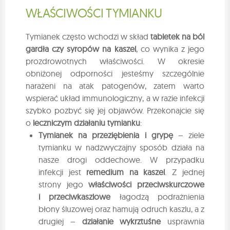
WŁAŚCIWOŚCI TYMIANKU
Tymianek często wchodzi w skład
tabletek na ból
gardła czy syropów na kaszel
, co wynika z jego
prozdrowotnych właściwości. W okresie
obniżonej odporności jesteśmy szczególnie
narażeni na atak patogenów, zatem warto
wspierać układ immunologiczny, a w razie infekcji
szybko pozbyć się jej objawów. Przekonajcie się
o
leczniczym działaniu tymianku
:
Tymianek na przeziębienia i grypę
– ziele
tymianku w nadzwyczajny sposób działa na
nasze drogi oddechowe. W przypadku
infekcji jest
remedium na kaszel
. Z jednej
strony jego
właściwości przeciwskurczowe
i przeciwkaszlowe
łagodzą podrażnienia
błony śluzowej oraz hamują odruch kaszlu, a z
drugiej –
działanie wykrztuśne
usprawnia