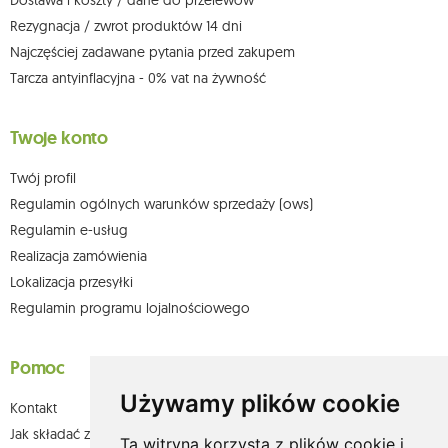
Dostawa i koszty / dane do przelewów
Więcej informacji:
www.mouton.pl/ODO
Rezygnacja / zwrot produktów 14 dni
Najczęściej zadawane pytania przed zakupem
Tarcza antyinflacyjna - 0% vat na żywność
Twoje konto
Twój profil
Regulamin ogólnych warunków sprzedaży (ows)
Regulamin e-usług
Realizacja zamówienia
Lokalizacja przesyłki
Regulamin programu lojalnościowego
Pomoc
Używamy plików cookie
Kontakt
Jak składać zamówienia w sklepie olium.pl?
Ta witryna korzysta z plików cookie i