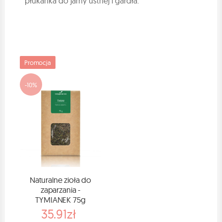
płukanka do jamy ustnej i gardła.
Promocja
-10%
Naturalne zioła do
zaparzania -
TYMIANEK 75g
35.91zł