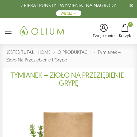
ZBIERAJ PUNKTY I WYMIENIAJ NA NAGRODY
WIĘCEJ
0
Menu
Twoje konto
Koszyk
JESTEŚ TUTAJ:
HOME
O PRODUKTACH
Tymianek –
Zioło Na Przeziębienie I Grypę
TYMIANEK – ZIOŁO NA PRZEZIĘBIENIE I
GRYPĘ