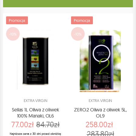
Promocja
Promocja
-10%
-10%
EXTRA VIRGIN
EXTRA VIRGIN
Sellas 1L Oliwa z oliwek
ZERO.2 Oliwa z oliwek 5L,
100% Manaki, OL6
OL9
77.00zł
84.70zł
258.00zł
283.80zł
Najniższa cena z 30 dni przed obniżką: