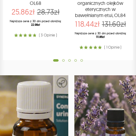
OL68
organicznych olejków
eterycznych w
25.86zł
28.73zł
bawełnianym etui, OL84
Najniższa cena z 30 dni przed obniżką:
118.44zł
131.60zł
22.98zł
Najniższa cena z 30 dni przed obniżką:
( 3 Opinie )
111.86zł
( 1 Opinie )