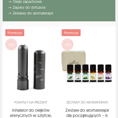
Olejki zapachowe
Zapasy do dyfuzora
Zestawy do aromaterapii
Promocja
Promocja
-10%
-10%
POMYSŁY NA PREZENT
ZESTAWY DO AROMATERAPII
Inhalator do olejków
Zestaw do aromaterapii
eterycznych w sztyfcie,
dla początkujących – 6