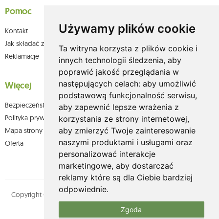
Pomoc
Używamy plików cookie
Kontakt
Jak składać zamówienia w sklepie olium.pl?
Ta witryna korzysta z plików cookie i
Reklamacje
innych technologii śledzenia, aby
poprawić jakość przeglądania w
następujących celach:
aby umożliwić
Więcej
podstawową funkcjonalność serwisu
,
Bezpieczeństwo płatności
aby zapewnić lepsze wrażenia z
Polityka prywatności
korzystania ze strony internetowej
,
aby zmierzyć Twoje zainteresowanie
Mapa strony
naszymi produktami i usługami oraz
Oferta
personalizować interakcje
marketingowe
,
aby dostarczać
reklamy które są dla Ciebie bardziej
odpowiednie
.
Copyright © olium.pl. Wszystkie prawa zastrzeżone. Designed by
MOUTON interactive
Zgoda