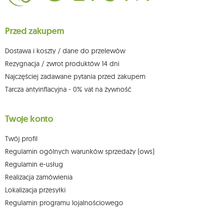
ich sprostowania, usunięcia, ograniczenia przetwarzania, wniesienia
sprzeciwu wobec przetwarzania swoich danych oraz prawo do
wniesienia skargi do organu nadzorczego oraz cofnięcia zgody w
dowolnym momencie bez wpływu na zgodność z prawem przetwarzania,
Przed zakupem
którego dokonano na podstawie zgody przed jej cofnięciem. W tym celu
możesz kontaktować się z działem obsługi klienta Mouton Interactive pod
adresem e-mail lub pisemnie na adres siedziby.
Dostawa i koszty / dane do przelewów
Więcej informacji:
www.mouton.pl/ODO
Rezygnacja / zwrot produktów 14 dni
Najczęściej zadawane pytania przed zakupem
Tarcza antyinflacyjna - 0% vat na żywność
Twoje konto
Twój profil
Regulamin ogólnych warunków sprzedaży (ows)
Regulamin e-usług
Realizacja zamówienia
Lokalizacja przesyłki
Regulamin programu lojalnościowego