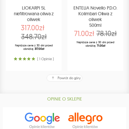
LIOKARPI 5L
ENTELIA Novello P.D.O.
niefiltrowana oliwa z
Kolimbari Oliwa z
oliwek
oliwek
500ml
317.00zł
71.00zł
78.10zł
348.70zł
Najniższa cena z 30 dni przed
Najniższa cena z 30 dni przed
obniżką:
71.00zł
obniżką:
317.00zł
( 1 Opinie )
Powrót do góry
OPINIE O SKLEPIE