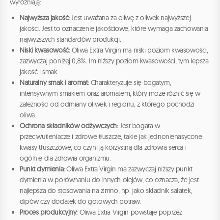
wyróżniają:
Najwyższa jakość:
Jest uważana za oliwę z oliwek najwyższej
jakości. Jest to oznaczenie jakościowe, które wymaga zachowania
najwyższych standardów produkcji.
Niski kwasowość:
Oliwa Extra Virgin ma niski poziom kwasowości,
zazwyczaj poniżej 0,8%. Im niższy poziom kwasowości, tym lepsza
jakość i smak.
Naturalny smak i aromat:
Charakteryzuje się bogatym,
intensywnym smakiem oraz aromatem, który może różnić się w
zależności od odmiany oliwek i regionu, z którego pochodzi
oliwa.
Ochrona składników odżywczych:
Jest bogata w
przeciwutleniacze i zdrowe tłuszcze, takie jak jednonienasycone
kwasy tłuszczowe, co czyni ją korzystną dla zdrowia serca i
ogólnie dla zdrowia organizmu.
Punkt dymienia:
Oliwa Extra Virgin ma zazwyczaj niższy punkt
dymienia w porównaniu do innych olejów, co oznacza, że jest
najlepsza do stosowania na zimno, np. jako składnik sałatek,
dipów czy dodatek do gotowych potraw.
Proces produkcyjny:
Oliwa Extra Virgin powstaje poprzez