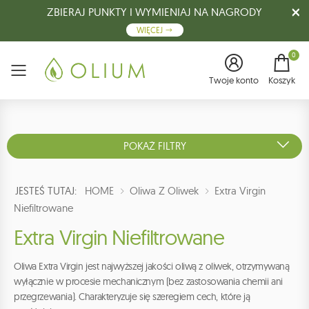
ZBIERAJ PUNKTY I WYMIENIAJ NA NAGRODY
WIĘCEJ
0
Menu
Twoje konto
Koszyk
POKAŻ FILTRY
JESTEŚ TUTAJ:
HOME
Oliwa Z Oliwek
Extra Virgin
Niefiltrowane
Extra Virgin Niefiltrowane
Oliwa Extra Virgin jest najwyższej jakości oliwą z oliwek, otrzymywaną
wyłącznie w procesie mechanicznym (bez zastosowania chemii ani
przegrzewania). Charakteryzuje się szeregiem cech, które ją