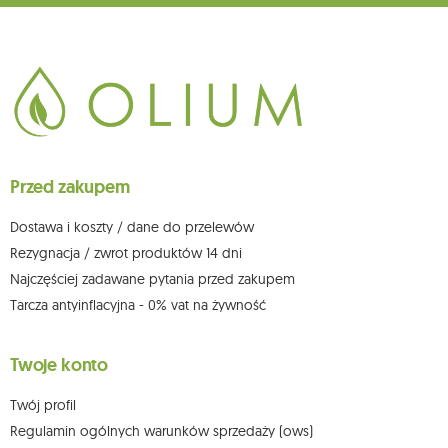
głównego miejsca wykonywania działalności w Siedlcach, ul. Starowiejska
265, kod pocztowy: 08-110, posiadający numer NIP: 821-152-01-37, REGON:
711650928 .
Dane będą przetwarzane w celu wysyłki newslettera i przechowywane do
chwili rezygnacji z subskrypcji.
Przysługuje Ci prawo do żądania dostępu do swoich danych osobowych,
ich sprostowania, usunięcia, ograniczenia przetwarzania, wniesienia
sprzeciwu wobec przetwarzania swoich danych oraz prawo do
wniesienia skargi do organu nadzorczego oraz cofnięcia zgody w
dowolnym momencie bez wpływu na zgodność z prawem przetwarzania,
Przed zakupem
którego dokonano na podstawie zgody przed jej cofnięciem. W tym celu
możesz kontaktować się z działem obsługi klienta Mouton Interactive pod
adresem e-mail lub pisemnie na adres siedziby.
Dostawa i koszty / dane do przelewów
Więcej informacji:
www.mouton.pl/ODO
Rezygnacja / zwrot produktów 14 dni
Najczęściej zadawane pytania przed zakupem
Tarcza antyinflacyjna - 0% vat na żywność
Twoje konto
Twój profil
Regulamin ogólnych warunków sprzedaży (ows)