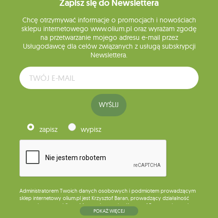
Zapisz się do Newslettera
Chcę otrzymywać informacje o promocjach i nowościach
sklepu internetowego www.olium.pl oraz wyrażam zgodę
na przetwarzanie mojego adresu e-mail przez
Usługodawcę dla celów związanych z usługą subskrypcji
Newslettera.
WYŚLIJ
zapisz
wypisz
Administratorem Twoich danych osobowych i podmiotem prowadzącym
sklep internetowy olium.pl jest Krzysztof Baran, prowadzący działalność
gospodarczą pod firmą: Mouton Interactive Krzysztof Baran wpisaną do
POKAŻ WIĘCEJ
Centralnej Ewidencji i Informacji o Działalności Gospodarczej, adres