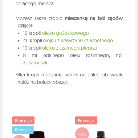
bolącego miejsca.
Możesz także zrobić
mieszankę na ból zębów
i dziąseł
:
10 kropli
olejku goździkowego
40 kropli
olejku z wawrzynu szlachetnego
10 kropli
olejku z czarnego pieprzu
8 ml jadalnego oleju roślinnego, np.
z
czarnuszki
Kilka kropli mieszanki nanieś na palec lub wacik
i nałóż na bolący obszar.
Promocja
Promocja
Bestseller
-10%