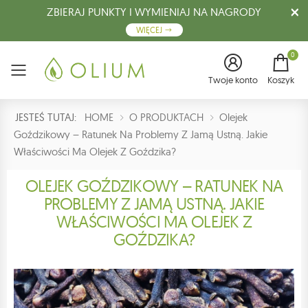
ZBIERAJ PUNKTY I WYMIENIAJ NA NAGRODY
WIĘCEJ
0
Menu
Twoje konto
Koszyk
JESTEŚ TUTAJ:
HOME
O PRODUKTACH
Olejek
Goździkowy – Ratunek Na Problemy Z Jamą Ustną. Jakie
Właściwości Ma Olejek Z Goździka?
OLEJEK GOŹDZIKOWY – RATUNEK NA
PROBLEMY Z JAMĄ USTNĄ. JAKIE
WŁAŚCIWOŚCI MA OLEJEK Z
GOŹDZIKA?