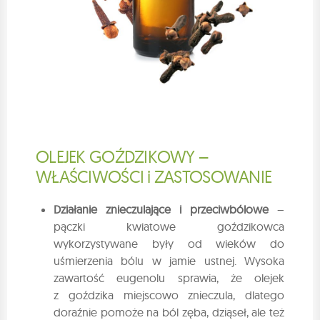
OLEJEK GOŹDZIKOWY –
WŁAŚCIWOŚCI i ZASTOSOWANIE
Działanie znieczulające i przeciwbólowe
–
pączki kwiatowe goździkowca
wykorzystywane były od wieków do
uśmierzenia bólu w jamie ustnej. Wysoka
zawartość eugenolu sprawia, że olejek
z goździka miejscowo znieczula, dlatego
doraźnie pomoże na ból zęba, dziąseł, ale też