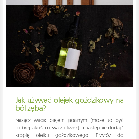
Jak używać olejek goździkowy na
ból zęba?
Nasącz wacik olejem jadalnym (może to być
dobrej jakości oliwa z oliwek), a następnie dodaj 1
kroplę olejku goździkowego. Przyłóż do