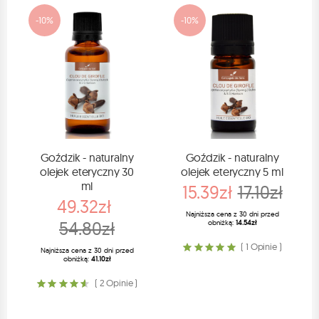
-10%
-10%
Goździk - naturalny
Goździk - naturalny
olejek eteryczny 30
olejek eteryczny 5 ml
ml
15.39zł
17.10zł
49.32zł
Najniższa cena z 30 dni przed
54.80zł
obniżką:
14.54zł
( 1 Opinie )
Najniższa cena z 30 dni przed
obniżką:
41.10zł
( 2 Opinie )