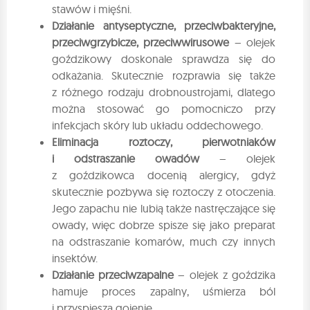
stawów i mięśni.
Działanie antyseptyczne, przeciwbakteryjne,
przeciwgrzybicze, przeciwwirusowe
– olejek
goździkowy doskonale sprawdza się do
odkażania. Skutecznie rozprawia się także
z różnego rodzaju drobnoustrojami, dlatego
można stosować go pomocniczo przy
infekcjach skóry lub układu oddechowego.
Eliminacja roztoczy, pierwotniaków
i odstraszanie owadów
– olejek
z goździkowca docenią alergicy, gdyż
skutecznie pozbywa się roztoczy z otoczenia.
Jego zapachu nie lubią także nastręczające się
owady, więc dobrze spisze się jako preparat
na odstraszanie komarów, much czy innych
insektów.
Działanie przeciwzapalne
– olejek z goździka
hamuje proces zapalny, uśmierza ból
i przyspiesza gojenie.