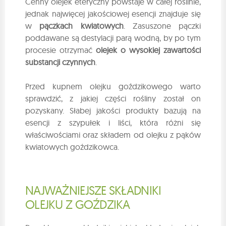
Cenny olejek eteryczny powstaje w całej roślinie,
jednak najwięcej jakościowej esencji znajduje się
w
pączkach kwiatowych
. Zasuszone pączki
poddawane są destylacji parą wodną, by po tym
procesie otrzymać
olejek o wysokiej zawartości
substancji czynnych
.
Przed kupnem olejku goździkowego warto
sprawdzić, z jakiej części rośliny został on
pozyskany. Słabej jakości produkty bazują na
esencji z szypułek i liści, która różni się
właściwościami oraz składem od olejku z pąków
kwiatowych goździkowca.
NAJWAŻNIEJSZE SKŁADNIKI
OLEJKU Z GOŹDZIKA