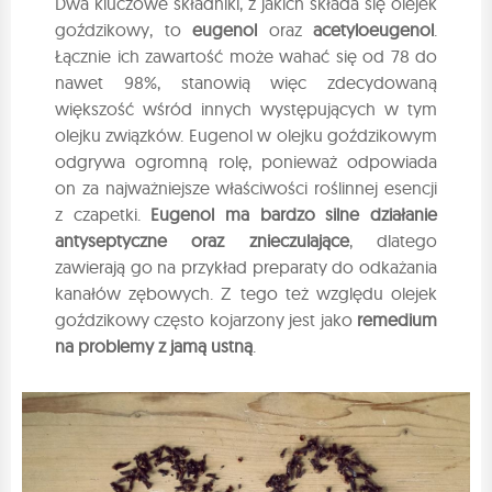
Dwa kluczowe składniki, z jakich składa się olejek
goździkowy, to
eugenol
oraz
acetyloeugenol
.
Łącznie ich zawartość może wahać się od 78 do
nawet 98%, stanowią więc zdecydowaną
większość wśród innych występujących w tym
olejku związków. Eugenol w olejku goździkowym
odgrywa ogromną rolę, ponieważ odpowiada
on za najważniejsze właściwości roślinnej esencji
z czapetki.
Eugenol ma bardzo silne działanie
antyseptyczne oraz znieczulające
, dlatego
zawierają go na przykład preparaty do odkażania
kanałów zębowych. Z tego też względu olejek
goździkowy często kojarzony jest jako
remedium
na problemy z jamą ustną
.