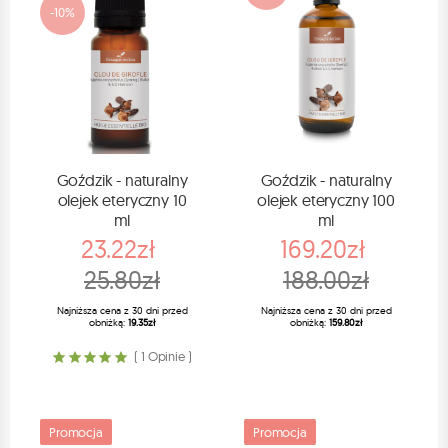
-10%
Goździk - naturalny
Goździk - naturalny
olejek eteryczny 10
olejek eteryczny 100
ml
ml
23.22zł
169.20zł
25.80zł
188.00zł
Najniższa cena z 30 dni przed
Najniższa cena z 30 dni przed
obniżką:
19.35zł
obniżką:
159.80zł
( 1 Opinie )
Promocja
Promocja