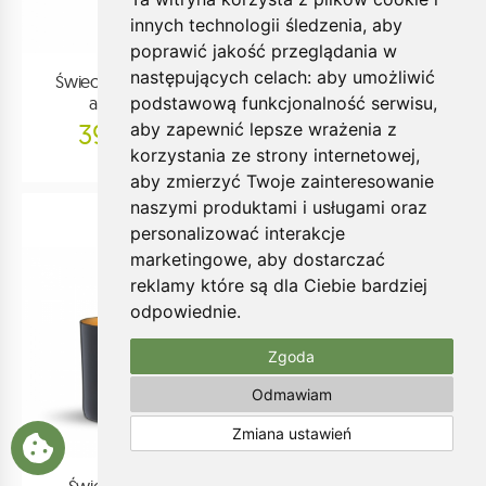
innych technologii śledzenia, aby
poprawić jakość przeglądania w
następujących celach:
aby umożliwić
Świeca XL 600g Fig
Świeca XL 600g
podstawową funkcjonalność serwisu
,
and Citrus
French Linen
390.00zł
390.00zł
aby zapewnić lepsze wrażenia z
korzystania ze strony internetowej
,
aby zmierzyć Twoje zainteresowanie
naszymi produktami i usługami oraz
personalizować interakcje
marketingowe
,
aby dostarczać
reklamy które są dla Ciebie bardziej
odpowiednie
.
Zgoda
Odmawiam
Zmiana ustawień