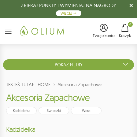
ZBIERAJ PUNKTY I WYMIENIAJ NA NAGRODY
WIĘCEJ
0
Menu
Twoje konto
Koszyk
POKAŻ FILTRY
JESTEŚ TUTAJ:
HOME
Akcesoria Zapachowe
Akcesoria Zapachowe
Kadzidełka
Świeczki
Wosk
Kadzidełka