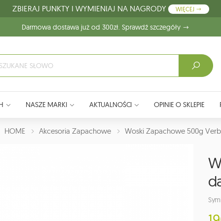
ZBIERAJ PUNKTY I WYMIENIAJ NA NAGRODY
WIĘCEJ
Darmowa dostawa już od 300zł. Sprawdź szczegóły
H
NASZE MARKI
AKTUALNOŚCI
OPINIE O SKLEPIE
J:
HOME
Akcesoria Zapachowe
Woski Zapachowe 500g Verbe
W
d
Sym
19