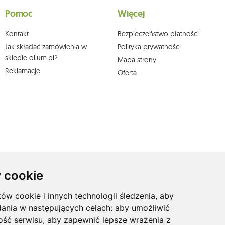
a podstawie zgody przed jej cofnięciem. W tym celu możesz kontaktować się z
Pomoc
Więcej
 pisemnie na adres siedziby.
Kontakt
Bezpieczeństwo płatności
Jak składać zamówienia w
Polityka prywatności
sklepie olium.pl?
Mapa strony
Reklamacje
Oferta
 cookie
ków cookie i innych technologii śledzenia, aby
dania w następujących celach:
aby umożliwić
ość serwisu
,
aby zapewnić lepsze wrażenia z