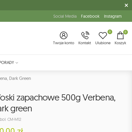
Social Media
Facebook
Instagram
0
0
Twoje konto
Kontakt
Ulubione
Koszyk
PORADY
na, Dark Green
oski zapachowe 500g Verbena,
ark green
bol: CM-M12
0.00 zł