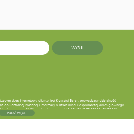
WYŚLIJ
ym sklep internetowy olium.pl jest Krzysztof Baran, prowadzący działalność
ą do Centralnej Ewidencji i Informacji o Działalności Gospodarczej, adres głównego
5, kod pocztowy: 08-110, posiadający numer NIP: 821-152-01-37, REGON: 711650928 .
POKAŻ WIĘCEJ
ne do chwili rezygnacji z subskrypcji.
wych, ich sprostowania, usunięcia, ograniczenia przetwarzania, wniesienia sprzeciwu
skargi do organu nadzorczego oraz cofnięcia zgody w dowolnym momencie bez