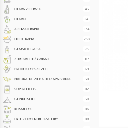
43
OLIWA Z OLIWEK
14
OLIWKI
134
AROMATERAPIA
258
FITOTERAPIA
76
GEMMOTERAPIA
117
ZDROWE ODŻYWIANIE
121
PRODUKTY PSZCZELE
39
NATURALNE ZIOŁA DO ZAPARZANIA
112
SUPERFOODS
30
GLINKI I SOLE
96
KOSMETYKI
98
DYFUZORY I NEBULIZATORY