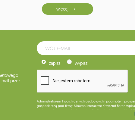
więcej
zapisz
wypisz
rnetowego
mail przez
Administratorem Twoich danych osobowych i podmiotem prowadząc
gospodarczą pod firmą: Mouton Interactive Krzysztof Baran wpisan
miejsca wykonywania działalności w Siedlcach, ul. Starowiejska 26
Dane będą przetwarzane w celu wysyłki newslettera i przechowywa
Przysługuje Ci prawo do żądania dostępu do swoich danych osobo
wobec przetwarzania swoich danych oraz prawo do wniesienia 