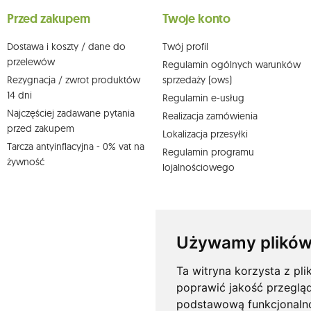
wpływu na zgodność z prawem przetwarzania, którego dokonano n
Przed zakupem
Twoje konto
działem obsługi klienta Mouton Interactive pod adresem e-mail lub
Więcej informacji:
www.mouton.pl/ODO
Dostawa i koszty / dane do
Twój profil
przelewów
Regulamin ogólnych warunków
Rezygnacja / zwrot produktów
sprzedaży (ows)
14 dni
Regulamin e-usług
Najczęściej zadawane pytania
Realizacja zamówienia
przed zakupem
Lokalizacja przesyłki
Tarcza antyinflacyjna - 0% vat na
Regulamin programu
żywność
lojalnościowego
Używamy plików
Ta witryna korzysta z pli
poprawić jakość przeglą
podstawową funkcjonaln