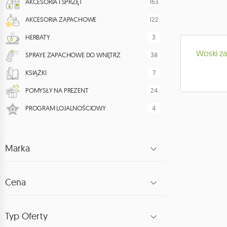
163
AKCESORIA I SPRZĘT
122
AKCESORIA ZAPACHOWE
3
HERBATY
Woski z
38
SPRAYE ZAPACHOWE DO WNĘTRZ
7
KSIĄŻKI
24
POMYSŁY NA PREZENT
4
PROGRAM LOJALNOŚCIOWY
Marka
Cena
Typ Oferty