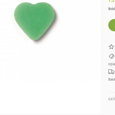
Ilość
opa
Bara
KAT