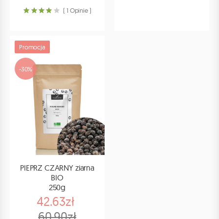
( 1 Opinie )
Promocja
-30%
PIEPRZ CZARNY ziarna
BIO
250g
42.63zł
60.90zł