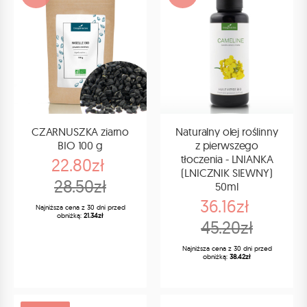
CZARNUSZKA ziarno
Naturalny olej roślinny
BIO 100 g
z pierwszego
tłoczenia - LNIANKA
22.80zł
(LNICZNIK SIEWNY)
28.50zł
50ml
36.16zł
Najniższa cena z 30 dni przed
obniżką:
21.34zł
45.20zł
Najniższa cena z 30 dni przed
obniżką:
38.42zł