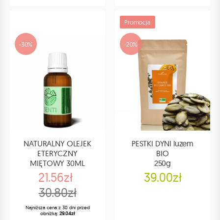
Promocja
-30%
-20%
NATURALNY OLEJEK
PESTKI DYNI luzem
ETERYCZNY
BIO
MIĘTOWY 30ML
250g
21.56zł
39.00zł
30.80zł
Najniższa cena z 30 dni przed
obniżką:
29.04zł