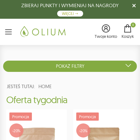
ZBIERAJ PUNKTY I WYMIENIAJ NA NAGRODY
WIĘCEJ
0
Menu
Twoje konto
Koszyk
POKAŻ FILTRY
JESTEŚ TUTAJ:
HOME
Oferta tygodnia
Promocja
Promocja
-20%
-20%