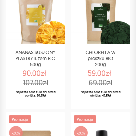
ANANAS SUSZONY
CHLORELLA w
PLASTRY luzem BIO
proszku BIO
500g
200g
90.00zł
59.00zł
107.00zł
69.00zł
Najniższa cena z 30 dni przed
Najniższa cena z 30 dni przed
obniżką:
90.95zł
obniżką:
47.35zł
Promocja
Promocja
-20%
-20%