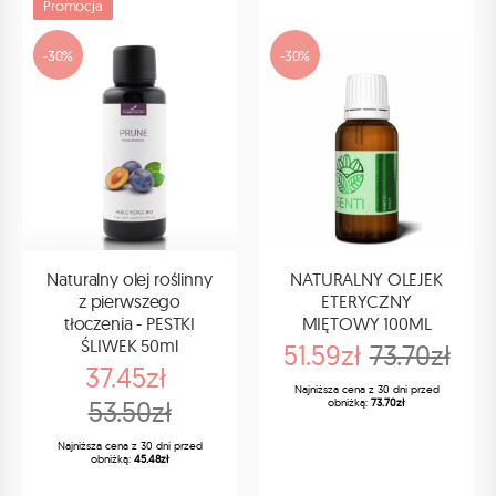
Promocja
-30%
-30%
Naturalny olej roślinny
NATURALNY OLEJEK
z pierwszego
ETERYCZNY
tłoczenia - PESTKI
MIĘTOWY 100ML
ŚLIWEK 50ml
51.59zł
73.70zł
37.45zł
Najniższa cena z 30 dni przed
53.50zł
obniżką:
73.70zł
Najniższa cena z 30 dni przed
obniżką:
45.48zł