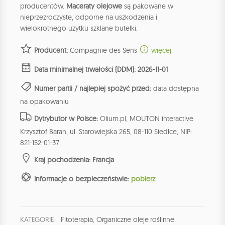
producentów.
Maceraty olejowe
są pakowane w
nieprzezroczyste, odporne na uszkodzenia i
wielokrotnego użytku szklane butelki.
Producent:
Compagnie des Sens
więcej
Data minimalnej trwałości (DDM): 2026-11-01
Numer partii / najlepiej spożyć przed:
data dostępna
na opakowaniu
Dytrybutor w Polsce:
Olium.pl, MOUTON interactive
Krzysztof Baran, ul. Starowiejska 265, 08-110 Siedlce, NIP:
821-152-01-37
Kraj pochodzenia: Francja
Informacje o bezpieczeństwie:
pobierz
KATEGORIE:
Fitoterapia
,
Organiczne oleje roślinne