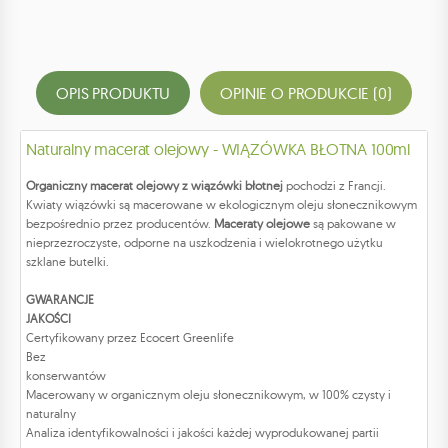
OPIS PRODUKTU
OPINIE O PRODUKCIE (0)
Naturalny macerat olejowy - WIĄZÓWKA BŁOTNA 100ml
Organiczny macerat olejowy z wiązówki błotnej
pochodzi z Francji.
Kwiaty wiązówki są macerowane w ekologicznym oleju słonecznikowym
bezpośrednio przez producentów.
Maceraty olejowe
są pakowane w
nieprzezroczyste, odporne na uszkodzenia i wielokrotnego użytku
szklane butelki.
GWARANCJE
JAKOŚCI
Certyfikowany przez Ecocert Greenlife
Bez
konserwantów
Macerowany w organicznym oleju słonecznikowym, w 100% czysty i
naturalny
Analiza identyfikowalności i jakości każdej wyprodukowanej partii