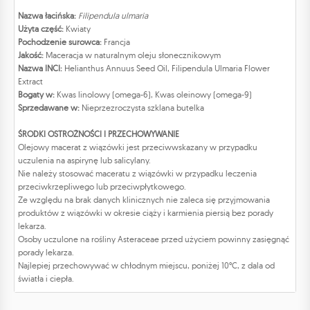
Nazwa łacińska:
Filipendula ulmaria
Użyta część:
Kwiaty
Pochodzenie surowca:
Francja
Jakość:
Maceracja w naturalnym oleju słonecznikowym
Nazwa INCI:
Helianthus Annuus Seed Oil, Filipendula Ulmaria Flower
Extract
Bogaty w:
Kwas linolowy (omega-6), Kwas oleinowy (omega-9)
Sprzedawane w:
Nieprzezroczysta szklana butelka
ŚRODKI OSTROŻNOŚCI I PRZECHOWYWANIE
Olejowy macerat z wiązówki jest przeciwwskazany w przypadku
uczulenia na aspirynę lub salicylany.
Nie należy stosować maceratu z wiązówki w przypadku leczenia
przeciwkrzepliwego lub przeciwpłytkowego.
Ze względu na brak danych klinicznych nie zaleca się przyjmowania
produktów z wiązówki w okresie ciąży i karmienia piersią bez porady
lekarza.
Osoby uczulone na rośliny Asteraceae przed użyciem powinny zasięgnąć
porady lekarza.
Najlepiej przechowywać w chłodnym miejscu, poniżej 10°C, z dala od
światła i ciepła.