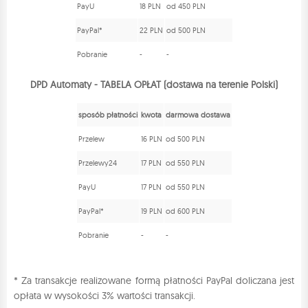
PayU
18 PLN
od 450 PLN
PayPal*
22 PLN
od 500 PLN
Pobranie
-
-
DPD Automaty - TABELA OPŁAT (dostawa na terenie Polski)
sposób płatności
kwota
darmowa dostawa
Przelew
16 PLN
od 500 PLN
Przelewy24
17 PLN
od 550 PLN
PayU
17 PLN
od 550 PLN
PayPal*
19 PLN
od 600 PLN
Pobranie
-
-
* Za transakcje realizowane formą płatności PayPal doliczana jest
opłata w wysokości 3% wartości transakcji.