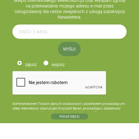
sklepu internetowego www.olium.pl oraz wyrażam zgodę
na przetwarzanie mojego adresu e-mail przez
Usługodawcę dla celów związanych z usługą subskrypcji
Newslettera.
WYŚLIJ
zapisz
wypisz
Administratorem Twoich danych osobowych i podmiotem prowadzącym
sklep internetowy olium.pl jest Krzysztof Baran, prowadzący działalność
gospodarczą pod firmą: Mouton Interactive Krzysztof Baran wpisaną do
POKAŻ WIĘCEJ
Centralnej Ewidencji i Informacji o Działalności Gospodarczej, adres
głównego miejsca wykonywania działalności w Siedlcach, ul. Starowiejska
265, kod pocztowy: 08-110, posiadający numer NIP: 821-152-01-37, REGON:
711650928 .