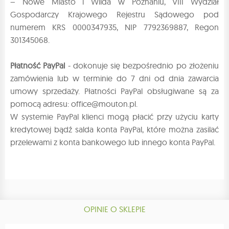
– Nowe Miasto i Wilda w Poznaniu, VIII Wydział
Gospodarczy Krajowego Rejestru Sądowego pod
numerem KRS 0000347935, NIP 7792369887, Regon
301345068.
Płatność PayPal
- dokonuje się bezpośrednio po złożeniu
zamówienia lub w terminie do 7 dni od dnia zawarcia
umowy sprzedaży. Płatności PayPal obsługiwane są za
pomocą adresu: office@mouton.pl.
W systemie PayPal klienci mogą płacić przy użyciu karty
kredytowej bądź salda konta PayPal, które można zasilać
przelewami z konta bankowego lub innego konta PayPal.
OPINIE O SKLEPIE