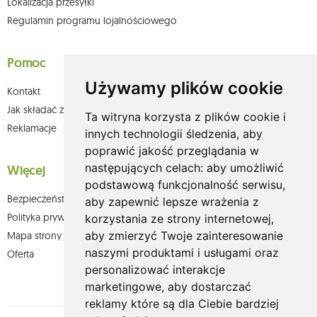
Lokalizacja przesyłki
Regulamin programu lojalnościowego
Pomoc
Używamy plików cookie
Kontakt
Jak składać zamówienia w sklepie olium.pl?
Ta witryna korzysta z plików cookie i
Reklamacje
innych technologii śledzenia, aby
poprawić jakość przeglądania w
następujących celach:
aby umożliwić
Więcej
podstawową funkcjonalność serwisu
,
Bezpieczeństwo płatności
aby zapewnić lepsze wrażenia z
Polityka prywatności
korzystania ze strony internetowej
,
aby zmierzyć Twoje zainteresowanie
Mapa strony
naszymi produktami i usługami oraz
Oferta
personalizować interakcje
marketingowe
,
aby dostarczać
reklamy które są dla Ciebie bardziej