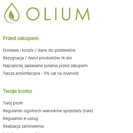
Dane będą przetwarzane w celu wysyłki newslettera i przechowywane do
chwili rezygnacji z subskrypcji.
Przysługuje Ci prawo do żądania dostępu do swoich danych osobowych,
ich sprostowania, usunięcia, ograniczenia przetwarzania, wniesienia
sprzeciwu wobec przetwarzania swoich danych oraz prawo do
wniesienia skargi do organu nadzorczego oraz cofnięcia zgody w
dowolnym momencie bez wpływu na zgodność z prawem przetwarzania,
Przed zakupem
którego dokonano na podstawie zgody przed jej cofnięciem. W tym celu
możesz kontaktować się z działem obsługi klienta Mouton Interactive pod
adresem e-mail lub pisemnie na adres siedziby.
Dostawa i koszty / dane do przelewów
Więcej informacji:
www.mouton.pl/ODO
Rezygnacja / zwrot produktów 14 dni
Najczęściej zadawane pytania przed zakupem
Tarcza antyinflacyjna - 0% vat na żywność
Twoje konto
Twój profil
Regulamin ogólnych warunków sprzedaży (ows)
Regulamin e-usług
Realizacja zamówienia