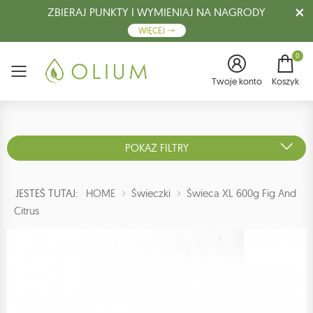
ZBIERAJ PUNKTY I WYMIENIAJ NA NAGRODY
WIĘCEJ
0
Menu
Twoje konto
Koszyk
POKAŻ FILTRY
JESTEŚ TUTAJ:
HOME
Świeczki
Świeca XL 600g Fig And
Citrus