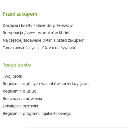
sprzeciwu wobec przetwarzania swoich danych oraz prawo do
wniesienia skargi do organu nadzorczego oraz cofnięcia zgody w
dowolnym momencie bez wpływu na zgodność z prawem przetwarzania,
Przed zakupem
którego dokonano na podstawie zgody przed jej cofnięciem. W tym celu
możesz kontaktować się z działem obsługi klienta Mouton Interactive pod
adresem e-mail lub pisemnie na adres siedziby.
Dostawa i koszty / dane do przelewów
Więcej informacji:
www.mouton.pl/ODO
Rezygnacja / zwrot produktów 14 dni
Najczęściej zadawane pytania przed zakupem
Tarcza antyinflacyjna - 0% vat na żywność
Twoje konto
Twój profil
Regulamin ogólnych warunków sprzedaży (ows)
Regulamin e-usług
Realizacja zamówienia
Lokalizacja przesyłki
Regulamin programu lojalnościowego