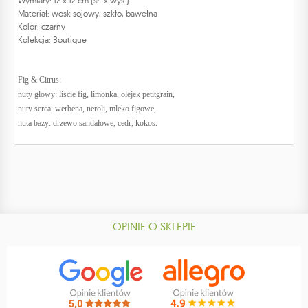
Wymiary: 12 x 12 cm (śr. x wys.)
Materiał: wosk sojowy, szkło, bawełna
Kolor: czarny
Kolekcja: Boutique
Fig & Citrus:
nuty głowy: liście fig, limonka, olejek petitgrain,
nuty serca: werbena, neroli, mleko figowe,
nuta bazy: drzewo sandałowe, cedr, kokos
.
OPINIE O SKLEPIE