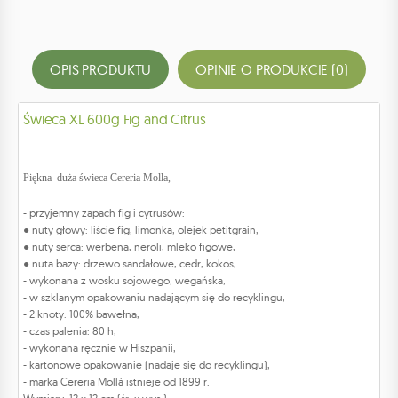
OPIS PRODUKTU
OPINIE O PRODUKCIE (0)
Świeca XL 600g Fig and Citrus
Piękna duża świeca Cereria Molla,
- przyjemny zapach fig i cytrusów:
● nuty głowy: liście fig, limonka, olejek petitgrain,
● nuty serca: werbena, neroli, mleko figowe,
● nuta bazy: drzewo sandałowe, cedr, kokos,
- wykonana z wosku sojowego, wegańska,
- w szklanym opakowaniu nadającym się do recyklingu,
- 2 knoty: 100% bawełna,
- czas palenia: 80 h,
- wykonana ręcznie w Hiszpanii,
- kartonowe opakowanie (nadaje się do recyklingu),
- marka Cereria Mollá istnieje od 1899 r.