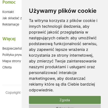
Pomoc
Używamy plików cookie
Kontakt
Jak składać zamówienia w sklepie olium.pl?
Ta witryna korzysta z plików cookie i
Reklamacje
innych technologii śledzenia, aby
poprawić jakość przeglądania w
następujących celach:
aby umożliwić
Więcej
podstawową funkcjonalność serwisu
,
Bezpieczeństwo płatności
aby zapewnić lepsze wrażenia z
Polityka prywatności
korzystania ze strony internetowej
,
aby zmierzyć Twoje zainteresowanie
Mapa strony
naszymi produktami i usługami oraz
Oferta
personalizować interakcje
marketingowe
,
aby dostarczać
reklamy które są dla Ciebie bardziej
odpowiednie
.
Copyright © olium.pl. Wszystkie prawa zastrzeżone. Designed by
MOUTON interactive
Zgoda
Zobacz nasz profil na: