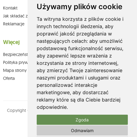
Używamy plików cookie
Kontakt
Jak składać zamówienia w sklepie olium.pl?
Ta witryna korzysta z plików cookie i
Reklamacje
innych technologii śledzenia, aby
poprawić jakość przeglądania w
następujących celach:
aby umożliwić
Więcej
podstawową funkcjonalność serwisu
,
Bezpieczeństwo płatności
aby zapewnić lepsze wrażenia z
Polityka prywatności
korzystania ze strony internetowej
,
aby zmierzyć Twoje zainteresowanie
Mapa strony
naszymi produktami i usługami oraz
Oferta
personalizować interakcje
marketingowe
,
aby dostarczać
reklamy które są dla Ciebie bardziej
odpowiednie
.
Copyright © olium.pl. Wszystkie prawa zastrzeżone. Designed by
MOUTON interactive
Zgoda
Zobacz nasz profil na:
Odmawiam