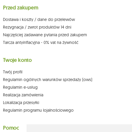
dowolnym momencie bez wpływu na zgodność z prawem przetwarzania,
Przed zakupem
którego dokonano na podstawie zgody przed jej cofnięciem. W tym celu
możesz kontaktować się z działem obsługi klienta Mouton Interactive pod
adresem e-mail lub pisemnie na adres siedziby.
Dostawa i koszty / dane do przelewów
Więcej informacji:
www.mouton.pl/ODO
Rezygnacja / zwrot produktów 14 dni
Najczęściej zadawane pytania przed zakupem
Tarcza antyinflacyjna - 0% vat na żywność
Twoje konto
Twój profil
Regulamin ogólnych warunków sprzedaży (ows)
Regulamin e-usług
Realizacja zamówienia
Lokalizacja przesyłki
Regulamin programu lojalnościowego
Pomoc