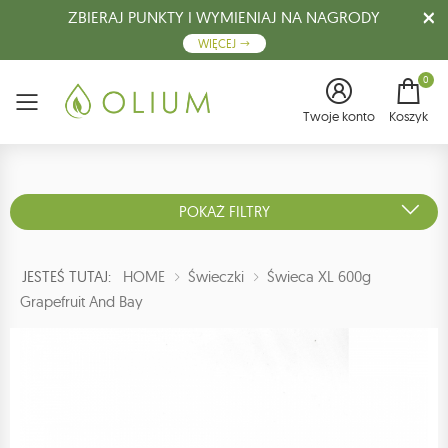
ZBIERAJ PUNKTY I WYMIENIAJ NA NAGRODY
WIĘCEJ
0
Menu
Twoje konto
Koszyk
POKAŻ FILTRY
JESTEŚ TUTAJ:
HOME
Świeczki
Świeca XL 600g
Grapefruit And Bay