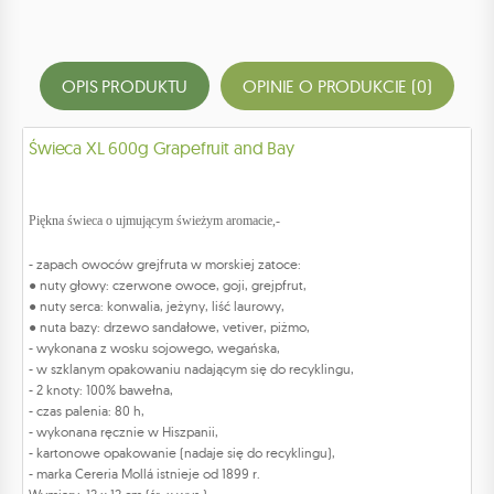
OPIS PRODUKTU
OPINIE O PRODUKCIE (0)
Świeca XL 600g Grapefruit and Bay
Piękna świeca o ujmującym świeżym aromacie,-
- zapach owoców grejfruta w morskiej zatoce:
● nuty głowy: czerwone owoce, goji, grejpfrut,
● nuty serca: konwalia, jeżyny, liść laurowy,
● nuta bazy: drzewo sandałowe, vetiver, piżmo,
- wykonana z wosku sojowego, wegańska,
- w szklanym opakowaniu nadającym się do recyklingu,
- 2 knoty: 100% bawełna,
- czas palenia: 80 h,
- wykonana ręcznie w Hiszpanii,
- kartonowe opakowanie (nadaje się do recyklingu),
- marka Cereria Mollá istnieje od 1899 r.