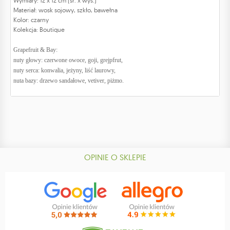
Wymiary: 12 x 12 cm (śr. x wys.)
Materiał: wosk sojowy, szkło, bawełna
Kolor: czarny
Kolekcja: Boutique
Grapefruit & Bay:
nuty głowy: czerwone owoce, goji, grejpfrut,
nuty serca: konwalia, jeżyny, liść laurowy,
nuta bazy: drzewo sandałowe, vetiver, piżmo.
OPINIE O SKLEPIE