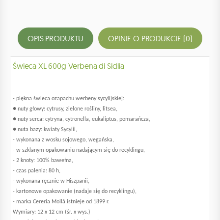
OPIS PRODUKTU
OPINIE O PRODUKCIE (0)
Świeca XL 600g Verbena di Sicilia
- piękna świeca ozapachu werbeny sycylijskiej:
● nuty głowy: cytrusy, zielone rośliny, litsea,
● nuty serca: cytryna, cytronella, eukaliptus, pomarańcza,
● nuta bazy: kwiaty Sycylii,
- wykonana z wosku sojowego, wegańska,
- w szklanym opakowaniu nadającym się do recyklingu,
- 2 knoty: 100% bawełna,
- czas palenia: 80 h,
- wykonana ręcznie w Hiszpanii,
- kartonowe opakowanie (nadaje się do recyklingu),
- marka Cereria Mollá istnieje od 1899 r.
Wymiary: 12 x 12 cm (śr. x wys.)