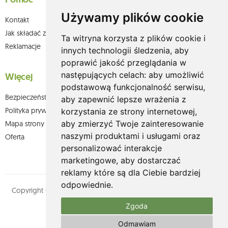
Używamy plików cookie
Kontakt
Jak składać zamówienia w sklepie olium.pl?
Ta witryna korzysta z plików cookie i
Reklamacje
innych technologii śledzenia, aby
poprawić jakość przeglądania w
następujących celach:
aby umożliwić
Więcej
podstawową funkcjonalność serwisu
,
Bezpieczeństwo płatności
aby zapewnić lepsze wrażenia z
Polityka prywatności
korzystania ze strony internetowej
,
aby zmierzyć Twoje zainteresowanie
Mapa strony
naszymi produktami i usługami oraz
Oferta
personalizować interakcje
marketingowe
,
aby dostarczać
reklamy które są dla Ciebie bardziej
odpowiednie
.
Copyright © olium.pl. Wszystkie prawa zastrzeżone. Designed by
MOUTON interactive
Zgoda
Zobacz nasz profil na:
Odmawiam