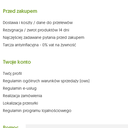
wniesienia skargi do organu nadzorczego oraz cofnięcia zgody w
dowolnym momencie bez wpływu na zgodność z prawem przetwarzania,
Przed zakupem
którego dokonano na podstawie zgody przed jej cofnięciem. W tym celu
możesz kontaktować się z działem obsługi klienta Mouton Interactive pod
adresem e-mail lub pisemnie na adres siedziby.
Dostawa i koszty / dane do przelewów
Więcej informacji:
www.mouton.pl/ODO
Rezygnacja / zwrot produktów 14 dni
Najczęściej zadawane pytania przed zakupem
Tarcza antyinflacyjna - 0% vat na żywność
Twoje konto
Twój profil
Regulamin ogólnych warunków sprzedaży (ows)
Regulamin e-usług
Realizacja zamówienia
Lokalizacja przesyłki
Regulamin programu lojalnościowego
Pomoc