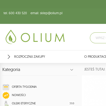
tel. 600 430 520
email: sklep@olium.pl
ROZPOCZNIJ ZAKUPY
O PRODUKTAC
Kategoria
JESTEŚ TUTA
OFERTA TYGODNIA
NOWOŚCI
368
OLEJKI ETERYCZNE