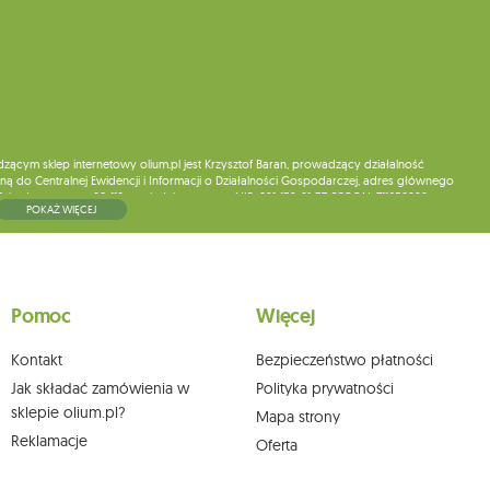
ym sklep internetowy olium.pl jest Krzysztof Baran, prowadzący działalność
ą do Centralnej Ewidencji i Informacji o Działalności Gospodarczej, adres głównego
5, kod pocztowy: 08-110, posiadający numer NIP: 821-152-01-37, REGON: 711650928 .
POKAŻ WIĘCEJ
ne do chwili rezygnacji z subskrypcji.
wych, ich sprostowania, usunięcia, ograniczenia przetwarzania, wniesienia sprzeciwu
skargi do organu nadzorczego oraz cofnięcia zgody w dowolnym momencie bez
a podstawie zgody przed jej cofnięciem. W tym celu możesz kontaktować się z
Pomoc
Więcej
 pisemnie na adres siedziby.
Kontakt
Bezpieczeństwo płatności
Jak składać zamówienia w
Polityka prywatności
sklepie olium.pl?
Mapa strony
Reklamacje
Oferta