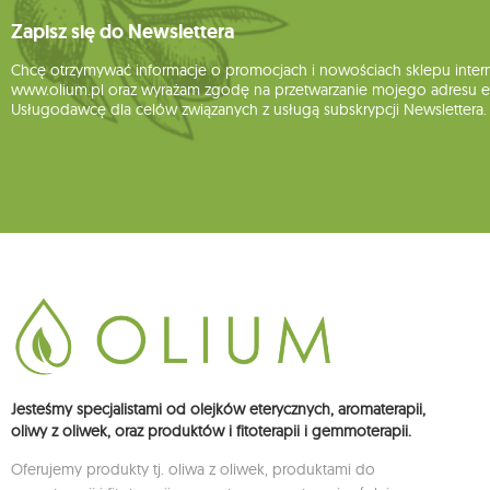
Zapisz się do Newslettera
Chcę otrzymywać informacje o promocjach i nowościach sklepu inte
www.olium.pl oraz wyrażam zgodę na przetwarzanie mojego adresu e-
Usługodawcę dla celów związanych z usługą subskrypcji Newslettera.
Jesteśmy specjalistami od olejków eterycznych, aromaterapii,
oliwy z oliwek, oraz produktów i fitoterapii i gemmoterapii.
Oferujemy produkty tj. oliwa z oliwek, produktami do