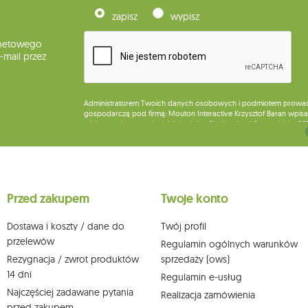
zapisz
wypisz
rnetowego
mail przez
Administratorem Twoich danych osobowych i podmiotem prowadząc
gospodarczą pod firmą: Mouton Interactive Krzysztof Baran wpisan
miejsca wykonywania działalności w Siedlcach, ul. Starowiejska 26
Dane będą przetwarzane w celu wysyłki newslettera i przechowywa
Przysługuje Ci prawo do żądania dostępu do swoich danych osobo
wobec przetwarzania swoich danych oraz prawo do wniesienia 
wpływu na zgodność z prawem przetwarzania, którego dokonano n
Przed zakupem
Twoje konto
działem obsługi klienta Mouton Interactive pod adresem e-mail lub
Więcej informacji:
www.mouton.pl/ODO
Dostawa i koszty / dane do
Twój profil
przelewów
Regulamin ogólnych warunków
Rezygnacja / zwrot produktów
sprzedaży (ows)
14 dni
Regulamin e-usług
Najczęściej zadawane pytania
Realizacja zamówienia
przed zakupem