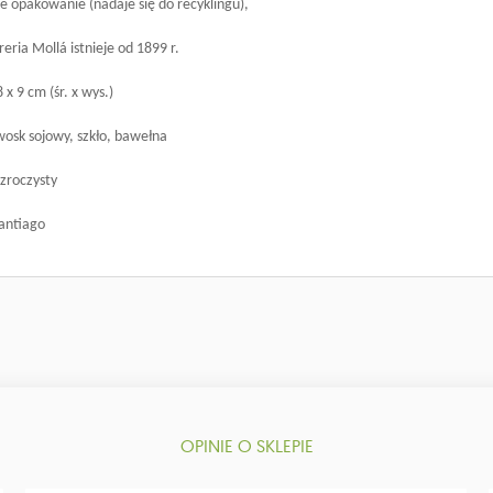
e opakowanie (nadaje się do recyklingu),
eria Mollá istnieje od 1899 r.
x 9 cm (śr. x wys.)
wosk sojowy, szkło, bawełna
ezroczysty
Santiago
OPINIE O SKLEPIE