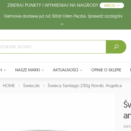
ZBIERAJ PUNKTY I WYMIENIAJ NA NAGRODY
WIĘCEJ
Darmowa dostawa już od 300zł Orlen Paczka. Sprawdź szczegóły
H
NASZE MARKI
AKTUALNOŚCI
OPINIE O SKLEPIE
J:
HOME
Świeczki
Świeca Santiago 230g Nordic Angelica
Ś
an
Sym