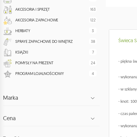
163
AKCESORIA I SPRZĘT
122
AKCESORIA ZAPACHOWE
3
HERBATY
Świeca S
38
SPRAYE ZAPACHOWE DO WNĘTRZ
7
KSIĄŻKI
- piękna ś
24
POMYSŁY NA PREZENT
4
PROGRAM LOJALNOŚCIOWY
- wykonana
- w szklan
Marka
- knot: 10
- czas pale
Cena
- wykonana