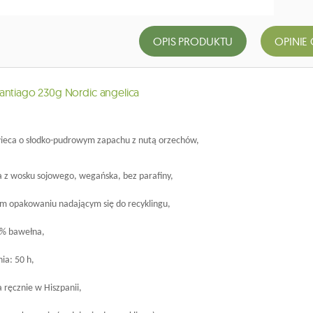
OPIS PRODUKTU
OPINIE 
antiago 230g Nordic angelica
wieca o słodko-pudrowym zapachu z nutą orzechów,
 z wosku sojowego, wegańska, bez parafiny,
ym opakowaniu nadającym się do recyklingu,
0% bawełna,
nia: 50 h,
 ręcznie w Hiszpanii,