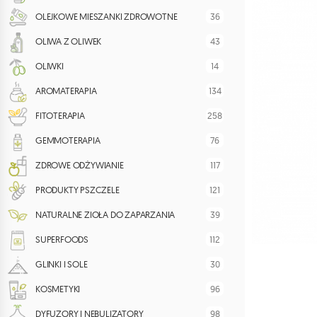
36
OLEJKOWE MIESZANKI ZDROWOTNE
43
OLIWA Z OLIWEK
14
OLIWKI
134
AROMATERAPIA
258
FITOTERAPIA
76
GEMMOTERAPIA
117
ZDROWE ODŻYWIANIE
121
PRODUKTY PSZCZELE
39
NATURALNE ZIOŁA DO ZAPARZANIA
112
SUPERFOODS
30
GLINKI I SOLE
96
KOSMETYKI
98
DYFUZORY I NEBULIZATORY