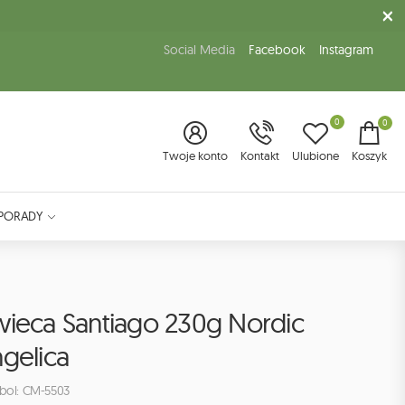
Social Media
Facebook
Instagram
0
0
Twoje konto
Kontakt
Ulubione
Koszyk
PORADY
wieca Santiago 230g Nordic
gelica
bol: CM-5503