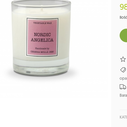
98
Ilość
opa
Bara
KAT