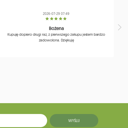
2026-07-29 07:49
Bożena
Kupuję dopiero drugi raz, z pierwszego zakupu jestem bardzo
zadowolona. Dziękuję
j
WYŚLIJ