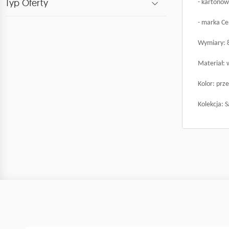
Typ Oferty
- kartonow
- marka Cer
Wymiary: 8 
Materiał: 
Kolor: prz
Kolekcja: 