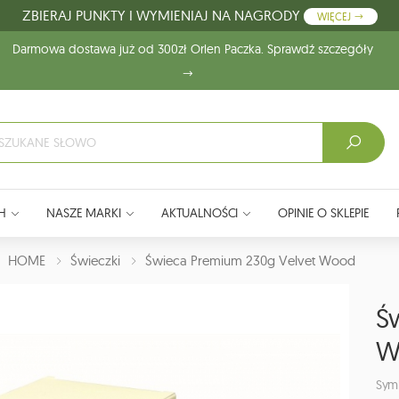
ZBIERAJ PUNKTY I WYMIENIAJ NA NAGRODY
WIĘCEJ
Darmowa dostawa już od 300zł Orlen Paczka. Sprawdź szczegóły
H
NASZE MARKI
AKTUALNOŚCI
OPINIE O SKLEPIE
J:
HOME
Świeczki
Świeca Premium 230g Velvet Wood
Ś
W
Sym