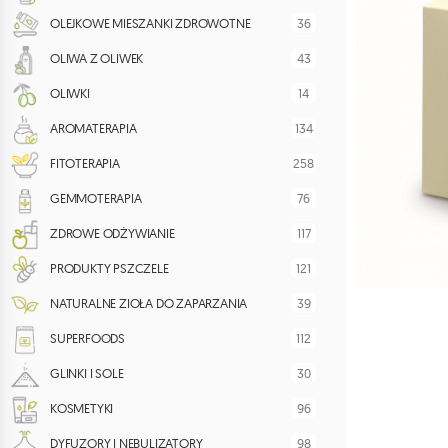
36
OLEJKOWE MIESZANKI ZDROWOTNE
43
OLIWA Z OLIWEK
14
OLIWKI
134
AROMATERAPIA
258
FITOTERAPIA
76
GEMMOTERAPIA
117
ZDROWE ODŻYWIANIE
121
PRODUKTY PSZCZELE
39
NATURALNE ZIOŁA DO ZAPARZANIA
112
SUPERFOODS
30
GLINKI I SOLE
96
KOSMETYKI
98
DYFUZORY I NEBULIZATORY