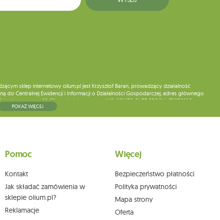
ym sklep internetowy olium.pl jest Krzysztof Baran, prowadzący działalność
ą do Centralnej Ewidencji i Informacji o Działalności Gospodarczej, adres głównego
5, kod pocztowy: 08-110, posiadający numer NIP: 821-152-01-37, REGON: 711650928 .
POKAŻ WIĘCEJ
ne do chwili rezygnacji z subskrypcji.
wych, ich sprostowania, usunięcia, ograniczenia przetwarzania, wniesienia sprzeciwu
skargi do organu nadzorczego oraz cofnięcia zgody w dowolnym momencie bez
a podstawie zgody przed jej cofnięciem. W tym celu możesz kontaktować się z
Pomoc
Więcej
 pisemnie na adres siedziby.
Kontakt
Bezpieczeństwo płatności
Jak składać zamówienia w
Polityka prywatności
sklepie olium.pl?
Mapa strony
Reklamacje
Oferta