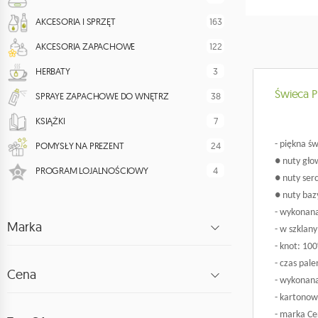
163
AKCESORIA I SPRZĘT
122
AKCESORIA ZAPACHOWE
3
HERBATY
Świeca 
38
SPRAYE ZAPACHOWE DO WNĘTRZ
7
KSIĄŻKI
- piękna ś
24
POMYSŁY NA PREZENT
● nuty gło
4
PROGRAM LOJALNOŚCIOWY
● nuty ser
● nuty bazy
- wykonan
Marka
- w szklan
- knot: 10
- czas pale
Cena
- wykonana
- kartonow
- marka Cer