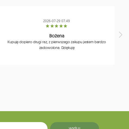
2026-07-29 07:49
Bożena
Kupuję dopiero drugi raz, z pierwszego zakupu jestem bardzo
zadowolona. Dziękuję
j
WYŚLIJ