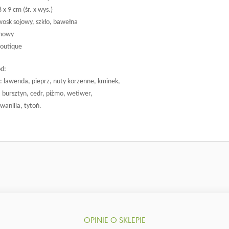
x 9 cm (śr. x wys.)
wosk sojowy, szkło, bawełna
emowy
Boutique
d:
: lawenda, pieprz, nuty korzenne, kminek,
: bursztyn, cedr, piżmo, wetiwer,
wanilia, tytoń.
OPINIE O SKLEPIE