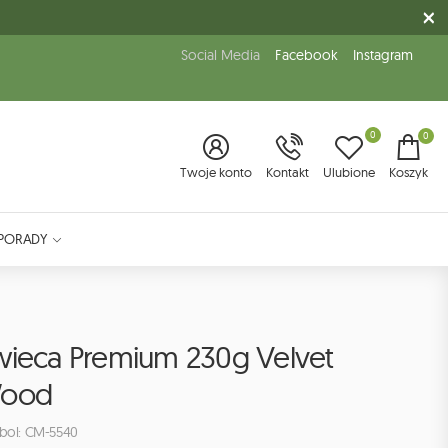
Social Media
Facebook
Instagram
0
0
Twoje konto
Kontakt
Ulubione
Koszyk
PORADY
wieca Premium 230g Velvet
ood
bol: CM-5540