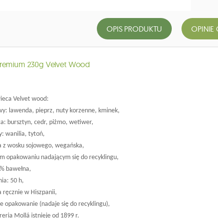
OPIS PRODUKTU
OPINIE 
Premium 230g Velvet Wood
wieca Velvet wood:
wy: lawenda, pieprz, nuty korzenne, kminek,
ca: bursztyn, cedr, piżmo, wetiwer,
: wanilia, tytoń,
a z wosku sojowego, wegańska,
ym opakowaniu nadającym się do recyklingu,
0% bawełna,
nia: 50 h,
 ręcznie w Hiszpanii,
e opakowanie (nadaje się do recyklingu),
eria Mollá istnieje od 1899 r.