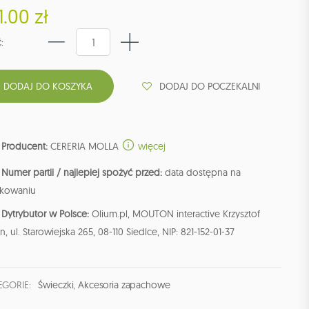
1.00 zł
:
DODAJ DO POCZEKALNI
Producent:
CERERIA MOLLA
więcej
Numer partii / najlepiej spożyć przed:
data dostępna na
kowaniu
Dytrybutor w Polsce:
Olium.pl, MOUTON interactive Krzysztof
n, ul. Starowiejska 265, 08-110 Siedlce, NIP: 821-152-01-37
EGORIE:
Świeczki
,
Akcesoria zapachowe