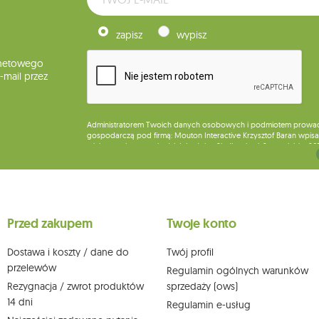
zapisz
wypisz
rnetowego
mail przez
Administratorem Twoich danych osobowych i podmiotem prowadząc
gospodarczą pod firmą: Mouton Interactive Krzysztof Baran wpisan
miejsca wykonywania działalności w Siedlcach, ul. Starowiejska 26
Dane będą przetwarzane w celu wysyłki newslettera i przechowywa
Przysługuje Ci prawo do żądania dostępu do swoich danych osobo
wobec przetwarzania swoich danych oraz prawo do wniesienia 
wpływu na zgodność z prawem przetwarzania, którego dokonano n
Przed zakupem
Twoje konto
działem obsługi klienta Mouton Interactive pod adresem e-mail lub
Więcej informacji:
www.mouton.pl/ODO
Dostawa i koszty / dane do
Twój profil
przelewów
Regulamin ogólnych warunków
Rezygnacja / zwrot produktów
sprzedaży (ows)
14 dni
Regulamin e-usług