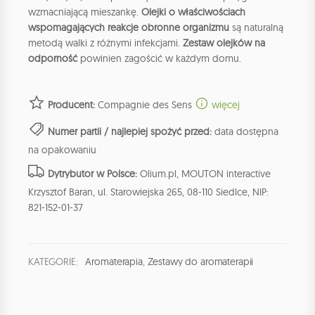
wzmacniającą mieszankę.
Olejki o właściwościach
wspomagających reakcje obronne organizmu
są naturalną
metodą walki z różnymi infekcjami.
Zestaw olejków na
odporność
powinien zagościć w każdym domu.
Producent:
Compagnie des Sens
więcej
Numer partii / najlepiej spożyć przed:
data dostępna
na opakowaniu
Dytrybutor w Polsce:
Olium.pl, MOUTON interactive
Krzysztof Baran, ul. Starowiejska 265, 08-110 Siedlce, NIP:
821-152-01-37
KATEGORIE:
Aromaterapia
,
Zestawy do aromaterapii