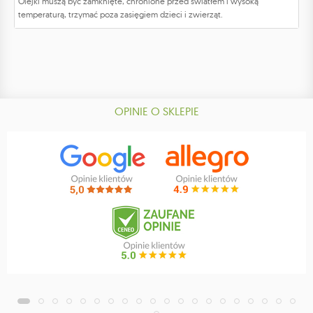
Olejki muszą być zamknięte, chronione przed światłem i wysoką
temperaturą, trzymać poza zasięgiem dzieci i zwierząt.
OPINIE O SKLEPIE