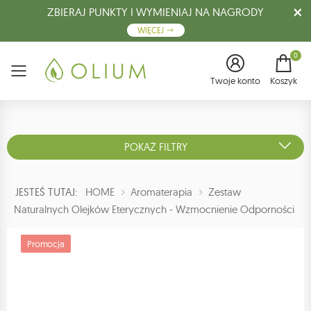
ZBIERAJ PUNKTY I WYMIENIAJ NA NAGRODY
WIĘCEJ
0
Menu
Twoje konto
Koszyk
POKAŻ FILTRY
JESTEŚ TUTAJ:
HOME
Aromaterapia
Zestaw
Naturalnych Olejków Eterycznych - Wzmocnienie Odporności
Promocja