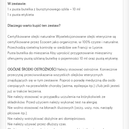
W zestawie:
1 x pusta butelka z bursztynowego szkła – 10 ml
1 x pusta etykieta
Dlaczego warto kupić ten zestaw?
Certyfikowane olejki naturalne Wyselekcjonowane olejki eteryczne są
certyfikowane przez Ecocert jako organiczne, w 100% czyste i naturalne.
Przechodzą rzetelną kontrolę w siedzibie we Francji w Lyonie.
Pusta butelka do mieszania Aby uprościć przygotowanie mieszaniny
oferujemy pustą szklaną butelkę o pojemności 10 ml oraz pustą etykietę.
OGÓLNE ŚRODKI OSTROŻNOŚCI
Należy stosować ostrożnie. Koniecznie
przeczytaj przeciwwskazania wszystkich olejków eterycznych
znajdujących się w tym zestawie. Poproś o poradę medyczną dla osób
cierpiących na przewlekłe choroby (astma, epilepsja itp.) i/lub jeśli jesteś
już w trakcie leczenia.
Nie należy stosować w przypadku uczulenia na którykolwiek ze
składników. Przed użyciem należy wykonać test na alergię.
Nie wolno stosować na błonach śluzowych (oczy, uszy, nos, narządy
płciowe itp.).
Nie należy wstrzykiwać dożylnie ani domięśniowo.
Nie należy używać przez dłuższy czas.