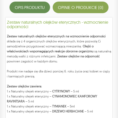
OPIS PRODUKTU
OPINIE O PRODUKCIE (0)
Zestaw naturalnych olejków eterycznych - wzmocnienie
odporności
Zestaw naturalnych olejków eterycznych na wzmocnienie odporności
składa się z 4 organicznych olejków eterycznych, które pozwolą Ci
samodzielnie przygotować wzmacniającą mieszankę.
Olejki o
właściwościach wspomagających reakcje obronne organizmu
są naturalną
metodą walki z różnymi infekcjami.
Zestaw olejków na odporność
powinien zagościć w każdym domu.
Produkt nie nadaje się dla dzieci poniżej 6. roku życia oraz kobiet w ciąży
i karmiących piersią.
Zestaw olejków zawiera:
1 x Naturalny olejek eteryczny –
CYTRYNOWY
– 5 ml
1 x Naturalny olejek eteryczny –
CYNAMONOWIEC KAMFOROWY
RAVINTSARA
– 5 ml
1 x Naturalny olejek eteryczny –
TYMIANEK
– 5ml
1 x Naturalny olejek eteryczny –
DRZEWO HERBACIANE
– 5 ml