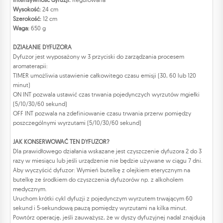
Wysokość:
24 cm
Szerokość:
12 cm
Waga:
650 g
DZIAŁANIE DYFUZORA
Dyfuzor jest wyposażony w 3 przyciski do zarządzania procesem
aromaterapii:
TIMER umożliwia ustawienie całkowitego czasu emisji (30, 60 lub 120
minut)
ON INT pozwala ustawić czas trwania pojedynczych wyrzutów mgiełki
(5/10/30/60 sekund)
OFF INT pozwala na zdefiniowanie czasu trwania przerw pomiędzy
poszczególnymi wyrzutami (5/10/30/60 sekund)
JAK KONSERWOWAĆ TEN DYFUZOR?
Dla prawidłowego działania wskazane jest czyszczenie dyfuzora 2 do 3
razy w miesiącu lub jeśli urządzenie nie będzie używane w ciągu 7 dni.
Aby wyczyścić dyfuzor: Wymień butelkę z olejkiem eterycznym na
butelkę ze środkiem do czyszczenia dyfuzorów np. z alkoholem
medycznym.
Uruchom krótki cykl dyfuzji z pojedynczym wyrzutem trwającym 60
sekund i 5-sekundową pauzą pomiędzy wyrzutami na kilka minut.
Powtórz operację, jeśli zauważysz, że w dyszy dyfuzyjnej nadal znajdują