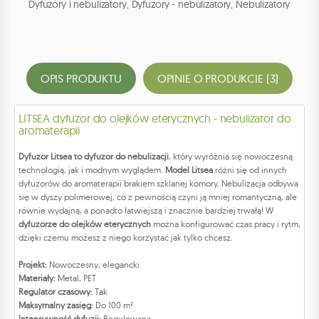
Dyfuzory i nebulizatory
,
Dyfuzory - nebulizatory
,
Nebulizatory
OPIS PRODUKTU
OPINIE O PRODUKCIE (3)
LITSEA dyfuzor do olejków eterycznych - nebulizator do
aromaterapii
Dyfuzor Litsea to dyfuzor do nebulizacji
, który wyróżnia się nowoczesną
technologią, jak i modnym wyglądem.
Model Litsea
różni się od innych
dyfuzorów do aromaterapii brakiem szklanej komory. Nebulizacja odbywa
się w dyszy polimerowej, co z pewnością czyni ją mniej romantyczną, ale
równie wydajną, a ponadto łatwiejszą i znacznie bardziej trwałą! W
dyfuzorze do olejków eterycznych
można konfigurować czas pracy i rytm,
dzięki czemu możesz z niego korzystać jak tylko chcesz.
Projekt:
Nowoczesny, elegancki
Materiały:
Metal, PET
Regulator czasowy:
Tak
Maksymalny zasięg:
Do 100 m²
Intensywność dyfuzji:
Regulowana