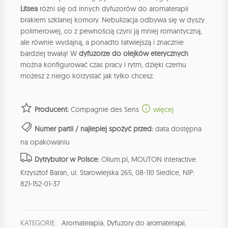
Litsea
różni się od innych dyfuzorów do aromaterapii
brakiem szklanej komory. Nebulizacja odbywa się w dyszy
polimerowej, co z pewnością czyni ją mniej romantyczną,
ale równie wydajną, a ponadto łatwiejszą i znacznie
bardziej trwałą! W
dyfuzorze do olejków eterycznych
można konfigurować czas pracy i rytm, dzięki czemu
możesz z niego korzystać jak tylko chcesz.
Producent:
Compagnie des Sens
więcej
Numer partii / najlepiej spożyć przed:
data dostępna
na opakowaniu
Dytrybutor w Polsce:
Olium.pl, MOUTON interactive
Krzysztof Baran, ul. Starowiejska 265, 08-110 Siedlce, NIP:
821-152-01-37
KATEGORIE:
Aromaterapia
,
Dyfuzory do aromaterapii
,