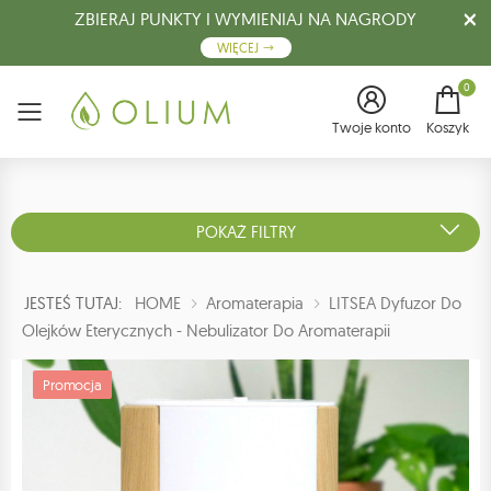
ZBIERAJ PUNKTY I WYMIENIAJ NA NAGRODY
WIĘCEJ
0
Menu
Twoje konto
Koszyk
POKAŻ FILTRY
JESTEŚ TUTAJ:
HOME
Aromaterapia
LITSEA Dyfuzor Do
Olejków Eterycznych - Nebulizator Do Aromaterapii
Promocja