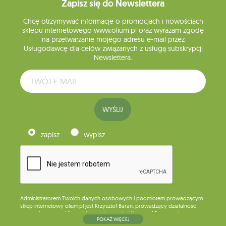
Zapisz się do Newslettera
Chcę otrzymywać informacje o promocjach i nowościach
sklepu internetowego www.olium.pl oraz wyrażam zgodę
na przetwarzanie mojego adresu e-mail przez
Usługodawcę dla celów związanych z usługą subskrypcji
Newslettera.
WYŚLIJ
zapisz
wypisz
Administratorem Twoich danych osobowych i podmiotem prowadzącym
sklep internetowy olium.pl jest Krzysztof Baran, prowadzący działalność
gospodarczą pod firmą: Mouton Interactive Krzysztof Baran wpisaną do
POKAŻ WIĘCEJ
Centralnej Ewidencji i Informacji o Działalności Gospodarczej, adres