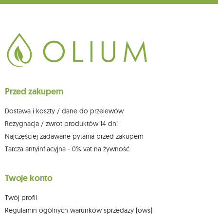
głównego miejsca wykonywania działalności w Siedlcach, ul. Starowiejska
265, kod pocztowy: 08-110, posiadający numer NIP: 821-152-01-37, REGON:
711650928 .
Dane będą przetwarzane w celu wysyłki newslettera i przechowywane do
chwili rezygnacji z subskrypcji.
Przysługuje Ci prawo do żądania dostępu do swoich danych osobowych,
ich sprostowania, usunięcia, ograniczenia przetwarzania, wniesienia
sprzeciwu wobec przetwarzania swoich danych oraz prawo do
wniesienia skargi do organu nadzorczego oraz cofnięcia zgody w
dowolnym momencie bez wpływu na zgodność z prawem przetwarzania,
Przed zakupem
którego dokonano na podstawie zgody przed jej cofnięciem. W tym celu
możesz kontaktować się z działem obsługi klienta Mouton Interactive pod
adresem e-mail lub pisemnie na adres siedziby.
Dostawa i koszty / dane do przelewów
Więcej informacji:
www.mouton.pl/ODO
Rezygnacja / zwrot produktów 14 dni
Najczęściej zadawane pytania przed zakupem
Tarcza antyinflacyjna - 0% vat na żywność
Twoje konto
Twój profil
Regulamin ogólnych warunków sprzedaży (ows)