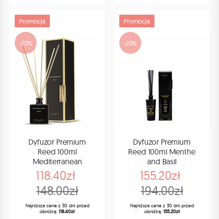
Promocja
Promocja
-20%
-20%
Dyfuzor Premium
Dyfuzor Premium
Reed 100ml
Reed 100ml Menthe
Mediterranean
and Basil
118.40zł
155.20zł
148.00zł
194.00zł
Najniższa cena z 30 dni przed
Najniższa cena z 30 dni przed
obniżką:
118.40zł
obniżką:
155.20zł