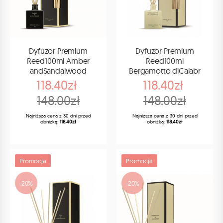
Dyfuzor Premium
Dyfuzor Premium
Reed100ml Amber
Reed100ml
andSandalwood
Bergamotto diCalabr
118.40zł
118.40zł
148.00zł
148.00zł
Najniższa cena z 30 dni przed
Najniższa cena z 30 dni przed
obniżką:
118.40zł
obniżką:
118.40zł
Promocja
Promocja
-20%
-20%