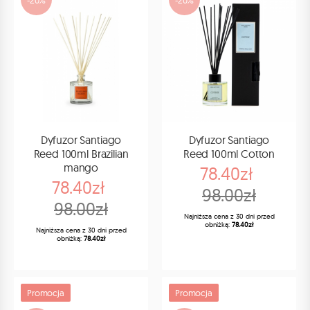
Dyfuzor Santiago
Dyfuzor Santiago
Reed 100ml Brazilian
Reed 100ml Cotton
mango
78.40zł
78.40zł
98.00zł
98.00zł
Najniższa cena z 30 dni przed
obniżką:
78.40zł
Najniższa cena z 30 dni przed
obniżką:
78.40zł
Promocja
Promocja