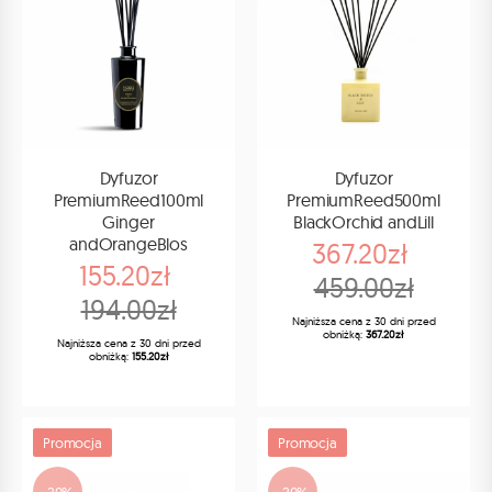
Dyfuzor
Dyfuzor
PremiumReed100ml
PremiumReed500ml
Ginger
BlackOrchid andLill
andOrangeBlos
367.20zł
155.20zł
459.00zł
194.00zł
Najniższa cena z 30 dni przed
obniżką:
367.20zł
Najniższa cena z 30 dni przed
obniżką:
155.20zł
Promocja
Promocja
-20%
-20%