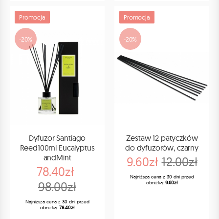
Promocja
Promocja
-20%
-20%
Dyfuzor Santiago
Zestaw 12 patyczków
Reed100ml Eucalyptus
do dyfuzorów, czarny
andMint
9.60zł
12.00zł
78.40zł
Najniższa cena z 30 dni przed
98.00zł
obniżką:
9.60zł
Najniższa cena z 30 dni przed
obniżką:
78.40zł