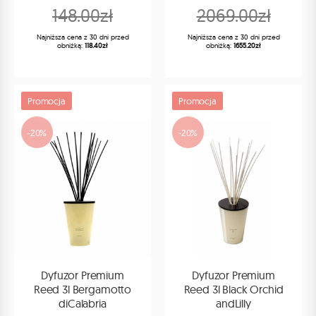
148.00zł
2069.00zł
Najniższa cena z 30 dni przed
Najniższa cena z 30 dni przed
obniżką:
118.40zł
obniżką:
1655.20zł
Promocja
Promocja
-20%
-20%
Dyfuzor Premium
Dyfuzor Premium
Reed 3l Bergamotto
Reed 3l Black Orchid
diCalabria
andLilly