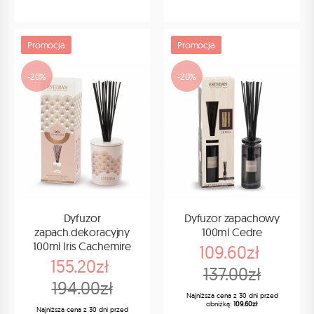
Promocja
Promocja
-20%
-20%
Dyfuzor
Dyfuzor zapachowy
zapach.dekoracyjny
100ml Cedre
100ml Iris Cachemire
109.60zł
155.20zł
137.00zł
194.00zł
Najniższa cena z 30 dni przed
obniżką:
109.60zł
Najniższa cena z 30 dni przed