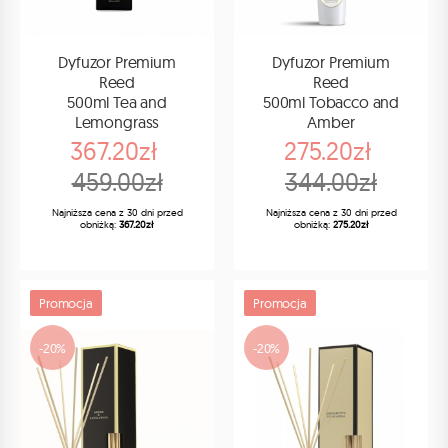
Dyfuzor Premium
Dyfuzor Premium
Reed
Reed
500ml Tea and
500ml Tobacco and
Lemongrass
Amber
367.20zł
275.20zł
459.00zł
344.00zł
Najniższa cena z 30 dni przed
Najniższa cena z 30 dni przed
obniżką:
367.20zł
obniżką:
275.20zł
Promocja
Promocja
-20%
-20%