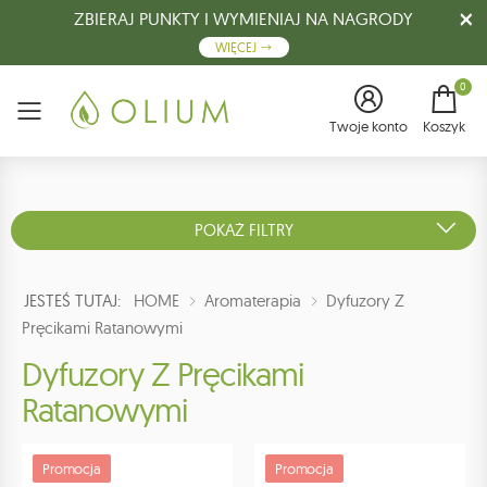
ZBIERAJ PUNKTY I WYMIENIAJ NA NAGRODY
WIĘCEJ
0
Menu
Twoje konto
Koszyk
POKAŻ FILTRY
JESTEŚ TUTAJ:
HOME
Aromaterapia
Dyfuzory Z
Pręcikami Ratanowymi
Dyfuzory Z Pręcikami
Ratanowymi
Promocja
Promocja