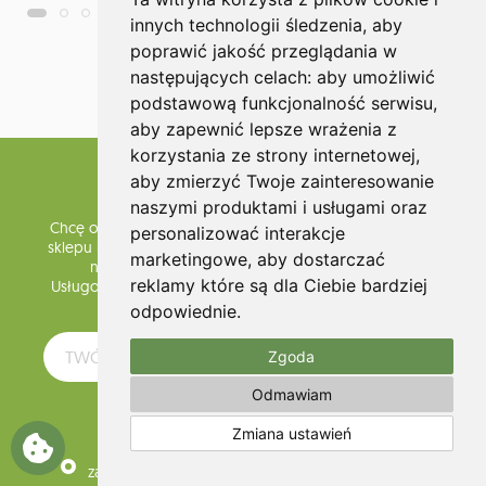
innych technologii śledzenia, aby
poprawić jakość przeglądania w
następujących celach:
aby umożliwić
więcej
podstawową funkcjonalność serwisu
,
aby zapewnić lepsze wrażenia z
korzystania ze strony internetowej
,
aby zmierzyć Twoje zainteresowanie
Zapisz się do Newslettera
naszymi produktami i usługami oraz
Chcę otrzymywać informacje o promocjach i nowościach
personalizować interakcje
sklepu internetowego www.olium.pl oraz wyrażam zgodę
marketingowe
,
aby dostarczać
na przetwarzanie mojego adresu e-mail przez
reklamy które są dla Ciebie bardziej
Usługodawcę dla celów związanych z usługą subskrypcji
Newslettera.
odpowiednie
.
Zgoda
Odmawiam
WYŚLIJ
Zmiana ustawień
zapisz
wypisz