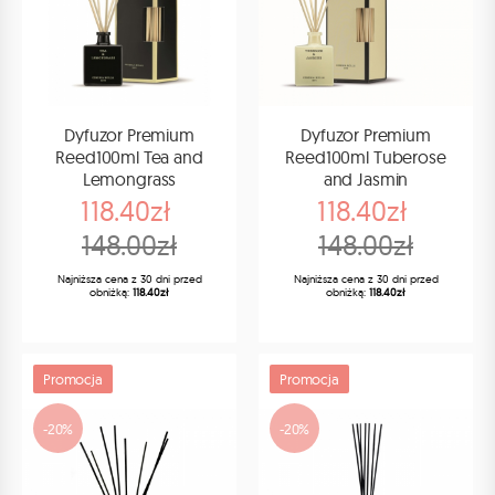
Dyfuzor Premium
Dyfuzor Premium
Reed100ml Tea and
Reed100ml Tuberose
Lemongrass
and Jasmin
118.40zł
118.40zł
148.00zł
148.00zł
Najniższa cena z 30 dni przed
Najniższa cena z 30 dni przed
obniżką:
118.40zł
obniżką:
118.40zł
Promocja
Promocja
-20%
-20%