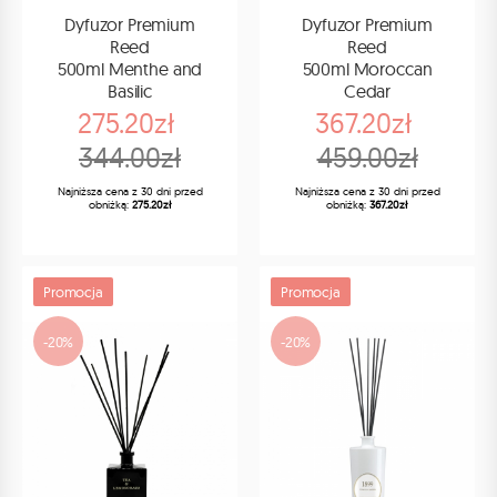
Dyfuzor Premium
Dyfuzor Premium
Reed
Reed
500ml Menthe and
500ml Moroccan
Basilic
Cedar
275.20zł
367.20zł
344.00zł
459.00zł
Najniższa cena z 30 dni przed
Najniższa cena z 30 dni przed
obniżką:
275.20zł
obniżką:
367.20zł
Promocja
Promocja
-20%
-20%