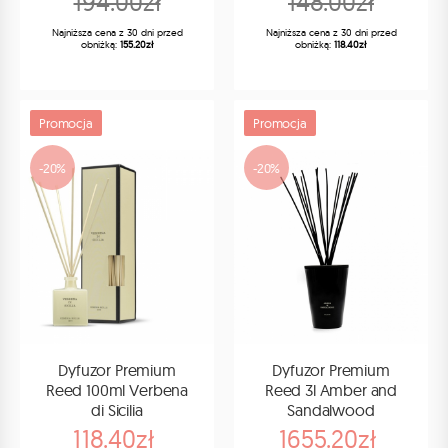
194.00zł
148.00zł
Najniższa cena z 30 dni przed
Najniższa cena z 30 dni przed
obniżką:
155.20zł
obniżką:
118.40zł
Promocja
Promocja
-20%
-20%
Dyfuzor Premium
Dyfuzor Premium
Reed 100ml Verbena
Reed 3l Amber and
di Sicilia
Sandalwood
118.40zł
1655.20zł