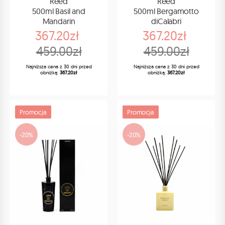
Reed
Reed
500ml Basil and
500ml Bergamotto
Mandarin
diCalabri
367.20zł
367.20zł
459.00zł
459.00zł
Najniższa cena z 30 dni przed
Najniższa cena z 30 dni przed
obniżką:
367.20zł
obniżką:
367.20zł
Promocja
Promocja
-20%
-20%