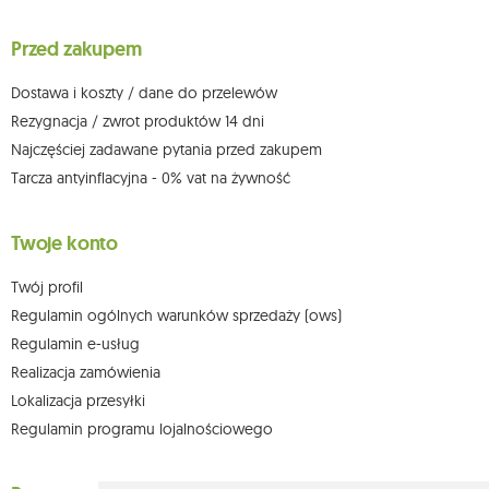
wniesienia skargi do organu nadzorczego oraz cofnięcia zgody w
dowolnym momencie bez wpływu na zgodność z prawem przetwarzania,
Przed zakupem
którego dokonano na podstawie zgody przed jej cofnięciem. W tym celu
możesz kontaktować się z działem obsługi klienta Mouton Interactive pod
adresem e-mail lub pisemnie na adres siedziby.
Dostawa i koszty / dane do przelewów
Więcej informacji:
www.mouton.pl/ODO
Rezygnacja / zwrot produktów 14 dni
Najczęściej zadawane pytania przed zakupem
Tarcza antyinflacyjna - 0% vat na żywność
Twoje konto
Twój profil
Regulamin ogólnych warunków sprzedaży (ows)
Regulamin e-usług
Realizacja zamówienia
Lokalizacja przesyłki
Regulamin programu lojalnościowego