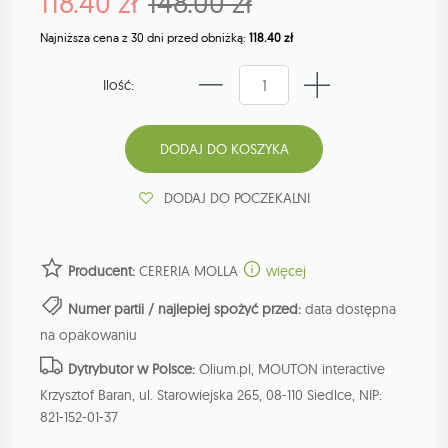
118.40 zł
148.00 zł
Najniższa cena z 30 dni przed obniżką:
118.40 zł
Ilość:
DODAJ DO POCZEKALNI
Producent:
CERERIA MOLLA
więcej
Numer partii / najlepiej spożyć przed:
data dostępna
na opakowaniu
Dytrybutor w Polsce:
Olium.pl, MOUTON interactive
Krzysztof Baran, ul. Starowiejska 265, 08-110 Siedlce, NIP:
821-152-01-37