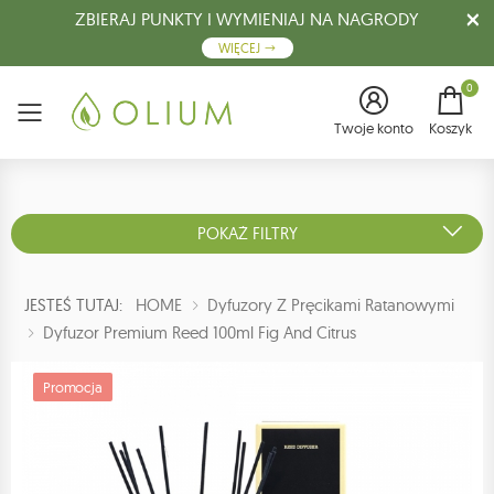
ZBIERAJ PUNKTY I WYMIENIAJ NA NAGRODY
WIĘCEJ
0
Menu
Twoje konto
Koszyk
POKAŻ FILTRY
JESTEŚ TUTAJ:
HOME
Dyfuzory Z Pręcikami Ratanowymi
Dyfuzor Premium Reed 100ml Fig And Citrus
Promocja