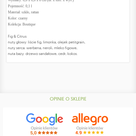
Wymiary: 6,6 x 6,6 x 8 cm (dł. x szer. x wys.)
Pojemność: 0,1 l
Materiał: szkło, rattan
Kolor: czarny
Kolekcja: Boutique
Fig & Citrus:
nuty głowy: liście fig, limonka, olejek petitgrain,
nuty serca: werbena, neroli, mleko figowe,
nuta bazy: drzewo sandałowe, cedr, kokos.
OPINIE O SKLEPIE