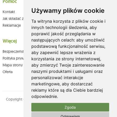
Pomoc
Używamy plików cookie
Kontakt
Jak składać zamówienia w sklepie olium.pl?
Ta witryna korzysta z plików cookie i
Reklamacje
innych technologii śledzenia, aby
poprawić jakość przeglądania w
następujących celach:
aby umożliwić
Więcej
podstawową funkcjonalność serwisu
,
Bezpieczeństwo płatności
aby zapewnić lepsze wrażenia z
Polityka prywatności
korzystania ze strony internetowej
,
aby zmierzyć Twoje zainteresowanie
Mapa strony
naszymi produktami i usługami oraz
Oferta
personalizować interakcje
marketingowe
,
aby dostarczać
reklamy które są dla Ciebie bardziej
odpowiednie
.
Copyright © olium.pl. Wszystkie prawa zastrzeżone. Designed by
MOUTON interactive
Zgoda
Zobacz nasz profil na:
Odmawiam