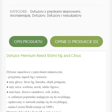
KATEGORIE:
Dyfuzory z pręcikami ratanowymi
,
Aromaterapia
,
Dyfuzory
,
Dyfuzory i nebulizatory
OPIS PRODUKTU
OPINIE O PRODUKCIE (0)
Dyfuzor Premium Reed 100ml Fig and Citrus
Dyfuzor zapachowy z patyczkami rattanowymi,
- przyjemny zapach fig i cytrusów:
● nuty głowy: liście fig, limonka, olejek petitgrain,
● nuty serca: werbena, neroli, mleko figowe,
● nuta bazy: drzewo sandałowe, cedr, kokos,
- w szklanym pojemniku nadającym się do recyklingu,
- opakowany w kartonik (nadaje się do recyklingu),
- marka Cereria Mollá istnieje od 1899 r.