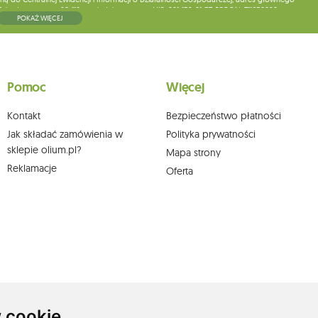
5, kod pocztowy: 08-110, posiadający numer NIP: 821-152-01-37, REGON: 711650928 .
POKAŻ WIĘCEJ
ne do chwili rezygnacji z subskrypcji.
wych, ich sprostowania, usunięcia, ograniczenia przetwarzania, wniesienia sprzeciwu
skargi do organu nadzorczego oraz cofnięcia zgody w dowolnym momencie bez
a podstawie zgody przed jej cofnięciem. W tym celu możesz kontaktować się z
Pomoc
Więcej
 pisemnie na adres siedziby.
Kontakt
Bezpieczeństwo płatności
Jak składać zamówienia w
Polityka prywatności
sklepie olium.pl?
Mapa strony
Reklamacje
Oferta
 cookie