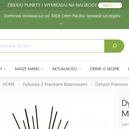
ZBIERAJ PUNKTY I WYMIENIAJ NA NAGRODY
WIĘCEJ
Darmowa dostawa już od 300zł Orlen Paczka. Sprawdź szczegóły
H
NASZE MARKI
AKTUALNOŚCI
OPINIE O SKLEPIE
J:
HOME
Dyfuzory Z Pręcikami Ratanowymi
Dyfuzor Premium
D
M
Sym