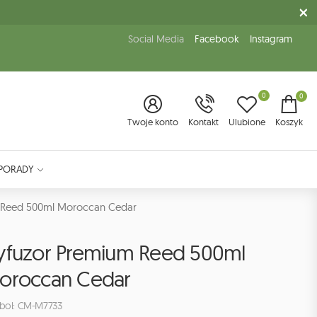
Social Media
Facebook
Instagram
0
0
Twoje konto
Kontakt
Ulubione
Koszyk
PORADY
 Reed 500ml Moroccan Cedar
yfuzor Premium Reed 500ml
oroccan Cedar
bol: CM-M7733