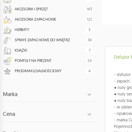
163
AKCESORIA I SPRZĘT
122
AKCESORIA ZAPACHOWE
3
HERBATY
38
SPRAYE ZAPACHOWE DO WNĘTRZ
7
KSIĄŻKI
Dyfuzor
24
POMYSŁY NA PREZENT
4
PROGRAM LOJALNOŚCIOWY
- dyfuzor
- zapach:
● nuty gł
Marka
● nuty se
● nuty baz
- w szkla
Cena
- opakowa
- marka Ce
Pojemność