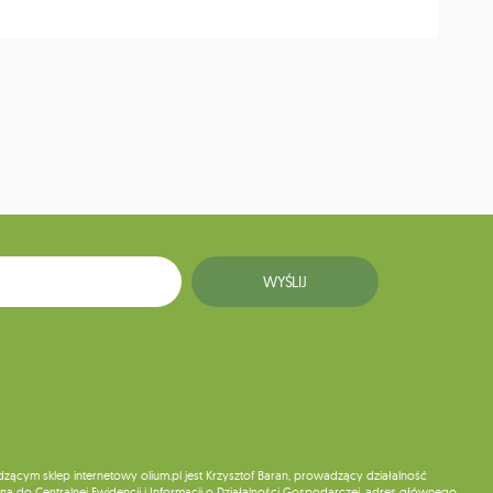
WYŚLIJ
ym sklep internetowy olium.pl jest Krzysztof Baran, prowadzący działalność
ą do Centralnej Ewidencji i Informacji o Działalności Gospodarczej, adres głównego