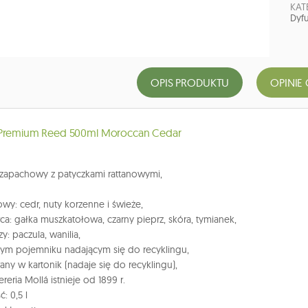
KAT
Dyfu
OPIS PRODUKTU
OPINIE 
 Premium Reed 500ml Moroccan Cedar
 zapachowy z patyczkami rattanowymi,
owy: cedr, nuty korzenne i świeże,
rca: gałka muszkatołowa, czarny pieprz, skóra, tymianek,
y: paczula, wanilia,
nym pojemniku nadającym się do recyklingu,
ny w kartonik (nadaje się do recyklingu),
reria Mollá istnieje od 1899 r.
: 0,5 l