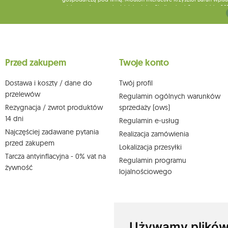
miejsca wykonywania działalności w Siedlcach, ul. Starowiejska 26
Dane będą przetwarzane w celu wysyłki newslettera i przechowywa
Przysługuje Ci prawo do żądania dostępu do swoich danych osobo
wobec przetwarzania swoich danych oraz prawo do wniesienia 
wpływu na zgodność z prawem przetwarzania, którego dokonano n
Przed zakupem
Twoje konto
działem obsługi klienta Mouton Interactive pod adresem e-mail lub
Więcej informacji:
www.mouton.pl/ODO
Dostawa i koszty / dane do
Twój profil
przelewów
Regulamin ogólnych warunków
Rezygnacja / zwrot produktów
sprzedaży (ows)
14 dni
Regulamin e-usług
Najczęściej zadawane pytania
Realizacja zamówienia
przed zakupem
Lokalizacja przesyłki
Tarcza antyinflacyjna - 0% vat na
Regulamin programu
żywność
lojalnościowego
Używamy plików