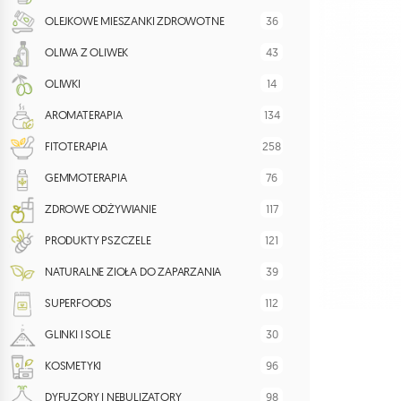
36
OLEJKOWE MIESZANKI ZDROWOTNE
43
OLIWA Z OLIWEK
14
OLIWKI
134
AROMATERAPIA
258
FITOTERAPIA
76
GEMMOTERAPIA
117
ZDROWE ODŻYWIANIE
121
PRODUKTY PSZCZELE
39
NATURALNE ZIOŁA DO ZAPARZANIA
112
SUPERFOODS
30
GLINKI I SOLE
96
KOSMETYKI
98
DYFUZORY I NEBULIZATORY