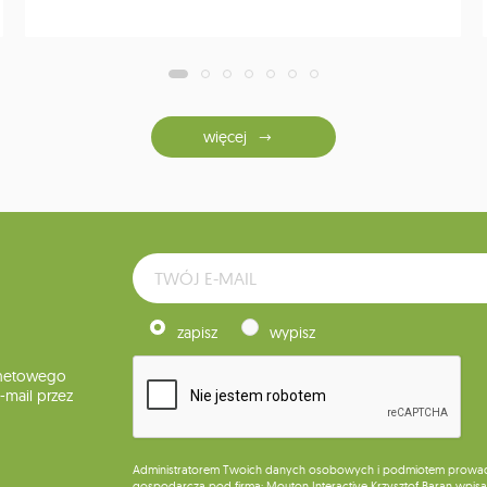
więcej
zapisz
wypisz
rnetowego
mail przez
Administratorem Twoich danych osobowych i podmiotem prowadząc
gospodarczą pod firmą: Mouton Interactive Krzysztof Baran wpisan