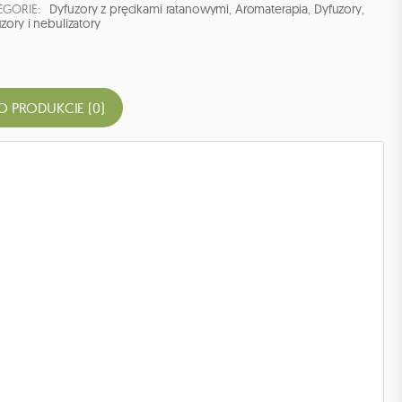
EGORIE:
Dyfuzory z pręcikami ratanowymi
,
Aromaterapia
,
Dyfuzory
,
zory i nebulizatory
O PRODUKCIE (0)