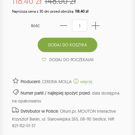
118.40 zł
148.00 zł
Najniższa cena z 30 dni przed obniżką:
118.40 zł
Ilość:
DODAJ DO POCZEKALNI
Producent:
CERERIA MOLLA
więcej
Numer partii / najlepiej spożyć przed:
data dostępna
na opakowaniu
Dytrybutor w Polsce:
Olium.pl, MOUTON interactive
Krzysztof Baran, ul. Starowiejska 265, 08-110 Siedlce, NIP:
821-152-01-37