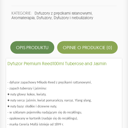
KATEGORIE:
Dyfuzory z pręcikami ratanowymi
,
Aromaterapia
,
Dyfuzory
,
Dyfuzory i nebulizatory
OPIS PRODUKTU
OPINIE O PRODUKCIE (0)
Dyfuzor Premium Reed100ml Tuberose and Jasmin
- dyfuzor zapachowy Mikado Reed z pręcikami rattanowymi,
- zapach tuberozy i jaśminu:
● nuty głowy: kokos, kwiaty,
● nuty serca: jaśmin, kwiat pomarańczy, narcyz, Ylang ylang,
● nuty bazy: słodkie i drzewne nuty,
- w szklanym pojemniku nadającym się do recyklingu,
- opakowany w kartonik (nadaje się do recyklingu),
- marka Cereria Mollá istnieje od 1899 r.