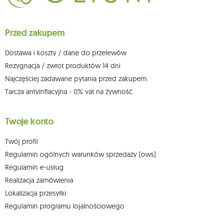
ich sprostowania, usunięcia, ograniczenia przetwarzania, wniesienia
sprzeciwu wobec przetwarzania swoich danych oraz prawo do
wniesienia skargi do organu nadzorczego oraz cofnięcia zgody w
dowolnym momencie bez wpływu na zgodność z prawem przetwarzania,
Przed zakupem
którego dokonano na podstawie zgody przed jej cofnięciem. W tym celu
możesz kontaktować się z działem obsługi klienta Mouton Interactive pod
adresem e-mail lub pisemnie na adres siedziby.
Dostawa i koszty / dane do przelewów
Więcej informacji:
www.mouton.pl/ODO
Rezygnacja / zwrot produktów 14 dni
Najczęściej zadawane pytania przed zakupem
Tarcza antyinflacyjna - 0% vat na żywność
Twoje konto
Twój profil
Regulamin ogólnych warunków sprzedaży (ows)
Regulamin e-usług
Realizacja zamówienia
Lokalizacja przesyłki
Regulamin programu lojalnościowego