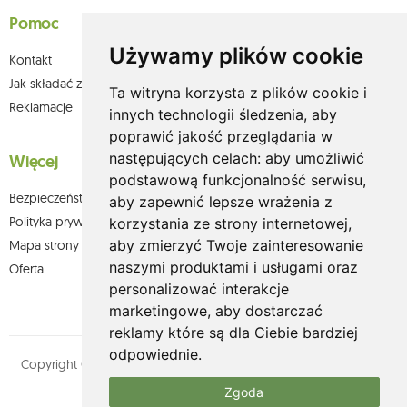
Pomoc
Używamy plików cookie
Kontakt
Jak składać zamówienia w sklepie olium.pl?
Ta witryna korzysta z plików cookie i
Reklamacje
innych technologii śledzenia, aby
poprawić jakość przeglądania w
następujących celach:
aby umożliwić
Więcej
podstawową funkcjonalność serwisu
,
Bezpieczeństwo płatności
aby zapewnić lepsze wrażenia z
Polityka prywatności
korzystania ze strony internetowej
,
aby zmierzyć Twoje zainteresowanie
Mapa strony
naszymi produktami i usługami oraz
Oferta
personalizować interakcje
marketingowe
,
aby dostarczać
reklamy które są dla Ciebie bardziej
odpowiednie
.
Copyright © olium.pl. Wszystkie prawa zastrzeżone. Designed by
MOUTON interactive
Zgoda