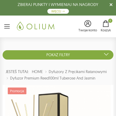
ZBIERAJ PUNKTY I WYMIENIAJ NA NAGRODY
WIĘCEJ
0
Menu
Twoje konto
Koszyk
POKAŻ FILTRY
JESTEŚ TUTAJ:
HOME
Dyfuzory Z Pręcikami Ratanowymi
Dyfuzor Premium Reed100ml Tuberose And Jasmin
Promocja