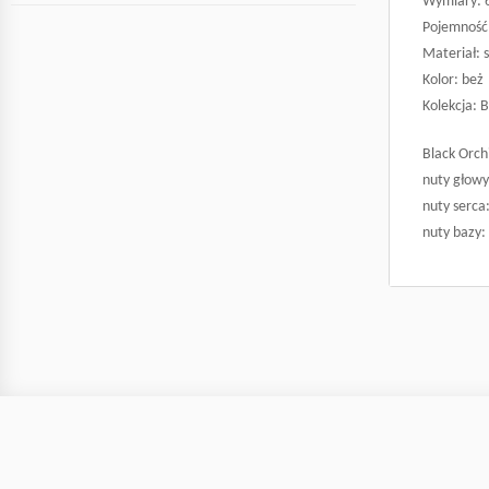
Wymiary: 6,
Pojemność:
Materiał: s
Kolor: beż
Kolekcja: 
Black Orchi
nuty głowy
nuty serca
nuty bazy: