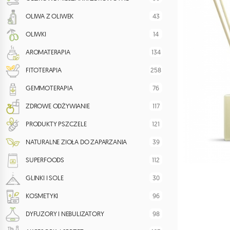
43
OLIWA Z OLIWEK
14
OLIWKI
134
AROMATERAPIA
258
FITOTERAPIA
76
GEMMOTERAPIA
117
ZDROWE ODŻYWIANIE
121
PRODUKTY PSZCZELE
39
NATURALNE ZIOŁA DO ZAPARZANIA
112
SUPERFOODS
30
GLINKI I SOLE
96
KOSMETYKI
98
DYFUZORY I NEBULIZATORY