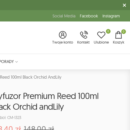
Social Media
Facebook
Instagram
0
0
Twoje konto
Kontakt
Ulubione
Koszyk
PORADY
Reed 100ml Black Orchid AndLily
yfuzor Premium Reed 100ml
ack Orchid andLily
bol: CM-1323
8.40 zł
148.00 zł