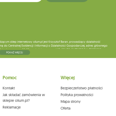
ym sklep internetowy olium.pl jest Krzysztof Baran, prowadzący działalność
ą do Centralnej Ewidencji i Informacji o Działalności Gospodarczej, adres głównego
5, kod pocztowy: 08-110, posiadający numer NIP: 821-152-01-37, REGON: 711650928 .
POKAŻ WIĘCEJ
ne do chwili rezygnacji z subskrypcji.
wych, ich sprostowania, usunięcia, ograniczenia przetwarzania, wniesienia sprzeciwu
skargi do organu nadzorczego oraz cofnięcia zgody w dowolnym momencie bez
a podstawie zgody przed jej cofnięciem. W tym celu możesz kontaktować się z
Pomoc
Więcej
 pisemnie na adres siedziby.
Kontakt
Bezpieczeństwo płatności
Jak składać zamówienia w
Polityka prywatności
sklepie olium.pl?
Mapa strony
Reklamacje
Oferta