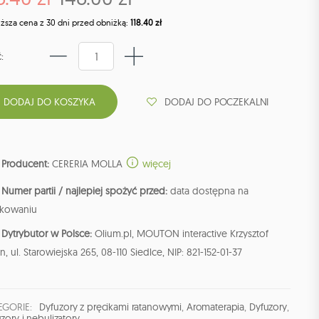
iższa cena z 30 dni przed obniżką:
118.40 zł
:
DODAJ DO POCZEKALNI
Producent:
CERERIA MOLLA
więcej
Numer partii / najlepiej spożyć przed:
data dostępna na
kowaniu
Dytrybutor w Polsce:
Olium.pl, MOUTON interactive Krzysztof
n, ul. Starowiejska 265, 08-110 Siedlce, NIP: 821-152-01-37
EGORIE:
Dyfuzory z pręcikami ratanowymi
,
Aromaterapia
,
Dyfuzory
,
zory i nebulizatory