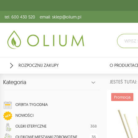
tel. 600 430 520
email: sklep@olium.pl
ROZPOCZNIJ ZAKUPY
O PRODUKTAC
Kategoria
JESTEŚ TUTA
Promocja
OFERTA TYGODNIA
NOWOŚCI
368
OLEJKI ETERYCZNE
36
OLEJKOWE MIESZANKI ZDROWOTNE