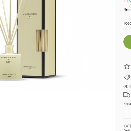
Najn
Ilość
opa
Bara
KAT
Dyfu