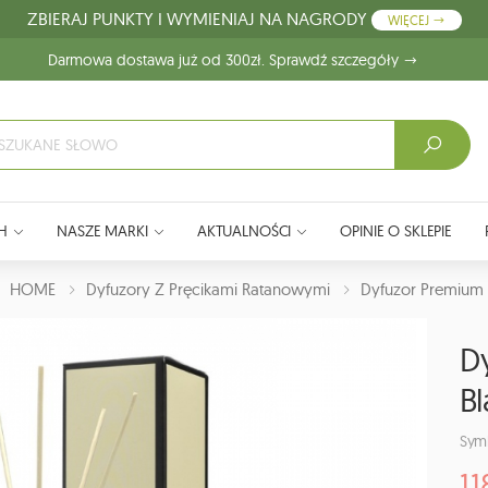
ZBIERAJ PUNKTY I WYMIENIAJ NA NAGRODY
WIĘCEJ
Darmowa dostawa już od 300zł. Sprawdź szczegóły
H
NASZE MARKI
AKTUALNOŚCI
OPINIE O SKLEPIE
J:
HOME
Dyfuzory Z Pręcikami Ratanowymi
Dyfuzor Premium 
D
Bl
Sym
11