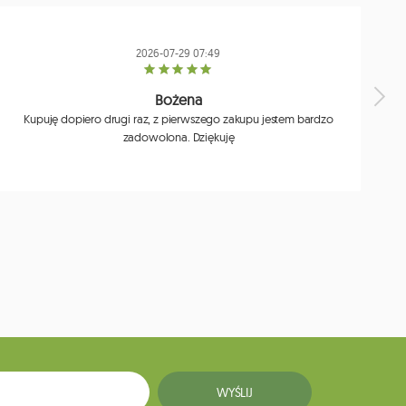
2026-07-29 07:49
Bożena
Kupuję dopiero drugi raz, z pierwszego zakupu jestem bardzo
zadowolona. Dziękuję
j
WYŚLIJ