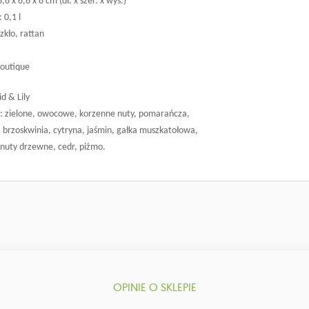
6 x 6,6 x 8 cm (dł. x szer. x wys.)
 0,1 l
zkło, rattan
Boutique
d & Lily
: zielone, owocowe, korzenne nuty, pomarańcza,
: brzoskwinia, cytryna, jaśmin, gałka muszkatołowa,
 nuty drzewne, cedr, piżmo.
OPINIE O SKLEPIE