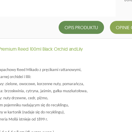
OPIS PRODUKTU
OPINIE 
Premium Reed 100ml Black Orchid andLily
zapachowy Reed Mikado z pręcikami rattanowymi,
rnej orchidei i lilii:
wy: zielone, owocowe, korzenne nuty, pomarańcza,
ca: brzoskwinia, cytryna, jaśmin, gałka muszkatołowa,
y: nuty drzewne, cedr, piżmo,
ym pojemniku nadającym się do recyklingu,
y w kartonik (nadaje się do recyklingu),
eria Mollá istnieje od 1899 r.