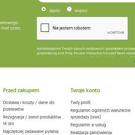
zapisz
wypisz
rnetowego
mail przez
Administratorem Twoich danych osobowych i podmiotem prowadząc
gospodarczą pod firmą: Mouton Interactive Krzysztof Baran wpisan
miejsca wykonywania działalności w Siedlcach, ul. Starowiejska 26
Dane będą przetwarzane w celu wysyłki newslettera i przechowywa
Przysługuje Ci prawo do żądania dostępu do swoich danych osobo
wobec przetwarzania swoich danych oraz prawo do wniesienia 
wpływu na zgodność z prawem przetwarzania, którego dokonano n
Przed zakupem
Twoje konto
działem obsługi klienta Mouton Interactive pod adresem e-mail lub
Więcej informacji:
www.mouton.pl/ODO
Dostawa i koszty / dane do
Twój profil
przelewów
Regulamin ogólnych warunków
Rezygnacja / zwrot produktów
sprzedaży (ows)
14 dni
Regulamin e-usług
Najczęściej zadawane pytania
Realizacja zamówienia