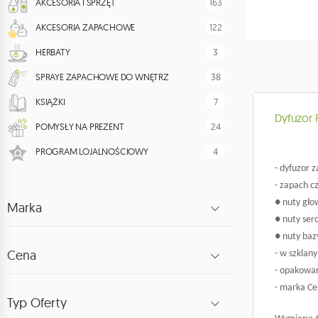
163
AKCESORIA I SPRZĘT
122
AKCESORIA ZAPACHOWE
3
HERBATY
38
SPRAYE ZAPACHOWE DO WNĘTRZ
7
KSIĄŻKI
Dyfuzor 
24
POMYSŁY NA PREZENT
4
PROGRAM LOJALNOŚCIOWY
- dyfuzor 
- zapach cza
● nuty gło
Marka
● nuty ser
● nuty baz
Cena
- w szklan
- opakowan
- marka Cer
Typ Oferty