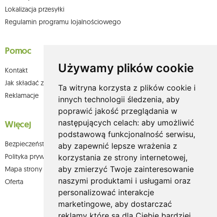
Lokalizacja przesyłki
Regulamin programu lojalnościowego
Pomoc
Używamy plików cookie
Kontakt
Jak składać zamówienia w sklepie olium.pl?
Ta witryna korzysta z plików cookie i
Reklamacje
innych technologii śledzenia, aby
poprawić jakość przeglądania w
następujących celach:
aby umożliwić
Więcej
podstawową funkcjonalność serwisu
,
Bezpieczeństwo płatności
aby zapewnić lepsze wrażenia z
Polityka prywatności
korzystania ze strony internetowej
,
aby zmierzyć Twoje zainteresowanie
Mapa strony
naszymi produktami i usługami oraz
Oferta
personalizować interakcje
marketingowe
,
aby dostarczać
reklamy które są dla Ciebie bardziej