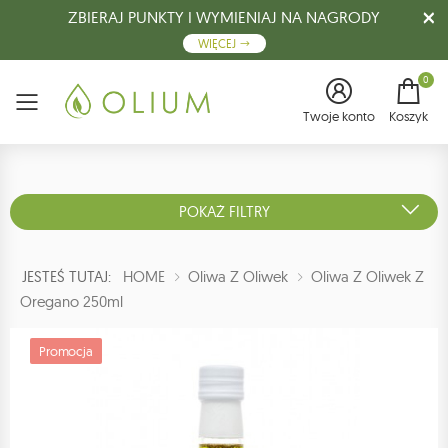
ZBIERAJ PUNKTY I WYMIENIAJ NA NAGRODY
WIĘCEJ
0
Menu
Twoje konto
Koszyk
POKAŻ FILTRY
JESTEŚ TUTAJ:
HOME
Oliwa Z Oliwek
Oliwa Z Oliwek Z
Oregano 250ml
Promocja