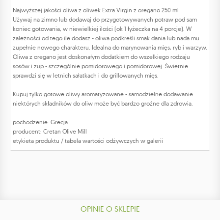
Najwyższej jakości oliwa z oliwek Extra Virgin z oregano 250 ml
Używaj na zimno lub dodawaj do przygotowywanych potraw pod sam
koniec gotowania, w niewielkiej ilości (ok 1 łyżeczka na 4 porcje). W
zależności od tego ile dodasz - oliwa podkreśli smak dania lub nada mu
zupełnie nowego charakteru. Idealna do marynowania mięs, ryb i warzyw.
Oliwa z oregano jest doskonałym dodatkiem do wszelkiego rodzaju
sosów i zup - szczególnie pomidorowego i pomidorowej. Świetnie
sprawdzi się w letnich sałatkach i do grillowanych mięs.
Kupuj tylko gotowe oliwy aromatyzowane - samodzielne dodawanie
niektórych składników do oliw może być bardzo groźne dla zdrowia.
pochodzenie: Grecja
producent: Cretan Olive Mill
etykieta produktu / tabela wartości odżywczych w galerii
OPINIE O SKLEPIE