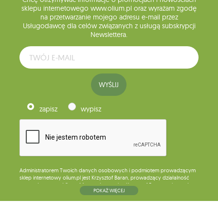
sklepu internetowego www.olium.pl oraz wyrażam zgodę
na przetwarzanie mojego adresu e-mail przez
Usługodawcę dla celów związanych z usługą subskrypcji
Newslettera.
WYŚLIJ
zapisz
wypisz
Administratorem Twoich danych osobowych i podmiotem prowadzącym
sklep internetowy olium.pl jest Krzysztof Baran, prowadzący działalność
gospodarczą pod firmą: Mouton Interactive Krzysztof Baran wpisaną do
POKAŻ WIĘCEJ
Centralnej Ewidencji i Informacji o Działalności Gospodarczej, adres
głównego miejsca wykonywania działalności w Siedlcach, ul. Starowiejska
265, kod pocztowy: 08-110, posiadający numer NIP: 821-152-01-37, REGON:
711650928 .