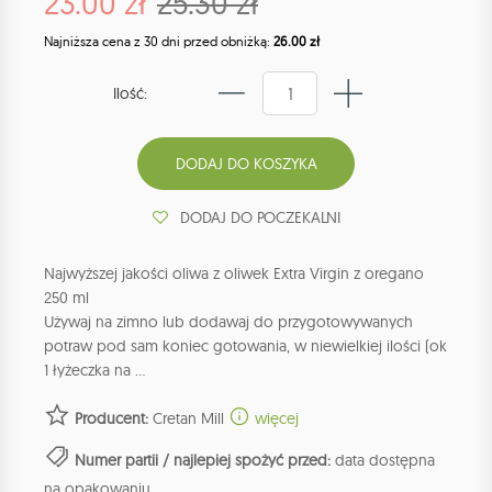
23.00 zł
25.30 zł
Najniższa cena z 30 dni przed obniżką:
26.00 zł
Ilość:
DODAJ DO POCZEKALNI
Najwyższej jakości oliwa z oliwek Extra Virgin z oregano
250 ml
Używaj na zimno lub dodawaj do przygotowywanych
potraw pod sam koniec gotowania, w niewielkiej ilości (ok
1 łyżeczka na ...
Producent:
Cretan Mill
więcej
Numer partii / najlepiej spożyć przed:
data dostępna
na opakowaniu