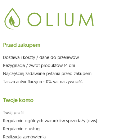
Dane będą przetwarzane w celu wysyłki newslettera i przechowywane do
chwili rezygnacji z subskrypcji.
Przysługuje Ci prawo do żądania dostępu do swoich danych osobowych,
ich sprostowania, usunięcia, ograniczenia przetwarzania, wniesienia
sprzeciwu wobec przetwarzania swoich danych oraz prawo do
wniesienia skargi do organu nadzorczego oraz cofnięcia zgody w
dowolnym momencie bez wpływu na zgodność z prawem przetwarzania,
Przed zakupem
którego dokonano na podstawie zgody przed jej cofnięciem. W tym celu
możesz kontaktować się z działem obsługi klienta Mouton Interactive pod
adresem e-mail lub pisemnie na adres siedziby.
Dostawa i koszty / dane do przelewów
Więcej informacji:
www.mouton.pl/ODO
Rezygnacja / zwrot produktów 14 dni
Najczęściej zadawane pytania przed zakupem
Tarcza antyinflacyjna - 0% vat na żywność
Twoje konto
Twój profil
Regulamin ogólnych warunków sprzedaży (ows)
Regulamin e-usług
Realizacja zamówienia