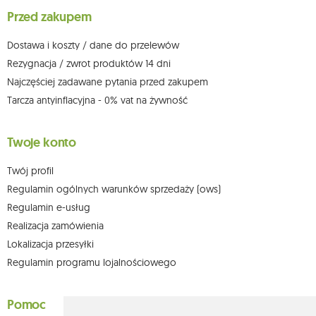
dowolnym momencie bez wpływu na zgodność z prawem przetwarzania,
Przed zakupem
którego dokonano na podstawie zgody przed jej cofnięciem. W tym celu
możesz kontaktować się z działem obsługi klienta Mouton Interactive pod
adresem e-mail lub pisemnie na adres siedziby.
Dostawa i koszty / dane do przelewów
Więcej informacji:
www.mouton.pl/ODO
Rezygnacja / zwrot produktów 14 dni
Najczęściej zadawane pytania przed zakupem
Tarcza antyinflacyjna - 0% vat na żywność
Twoje konto
Twój profil
Regulamin ogólnych warunków sprzedaży (ows)
Regulamin e-usług
Realizacja zamówienia
Lokalizacja przesyłki
Regulamin programu lojalnościowego
Pomoc