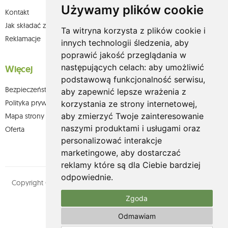
Używamy plików cookie
Kontakt
Jak składać zamówienia w sklepie olium.pl?
Ta witryna korzysta z plików cookie i
Reklamacje
innych technologii śledzenia, aby
poprawić jakość przeglądania w
następujących celach:
aby umożliwić
Więcej
podstawową funkcjonalność serwisu
,
Bezpieczeństwo płatności
aby zapewnić lepsze wrażenia z
Polityka prywatności
korzystania ze strony internetowej
,
aby zmierzyć Twoje zainteresowanie
Mapa strony
naszymi produktami i usługami oraz
Oferta
personalizować interakcje
marketingowe
,
aby dostarczać
reklamy które są dla Ciebie bardziej
odpowiednie
.
Copyright © olium.pl. Wszystkie prawa zastrzeżone. Designed by
MOUTON interactive
Zgoda
Zobacz nasz profil na:
Odmawiam