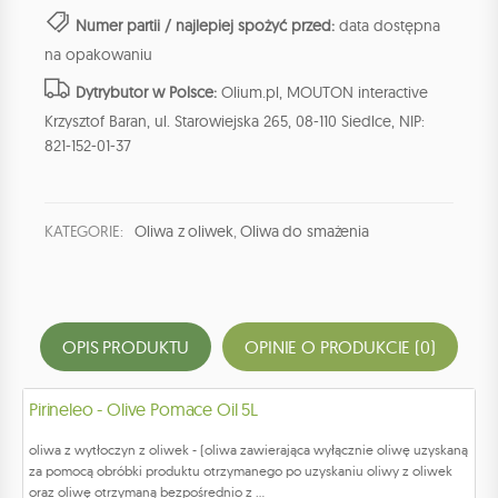
Numer partii / najlepiej spożyć przed:
data dostępna
na opakowaniu
Dytrybutor w Polsce:
Olium.pl, MOUTON interactive
Krzysztof Baran, ul. Starowiejska 265, 08-110 Siedlce, NIP:
821-152-01-37
KATEGORIE:
Oliwa z oliwek
,
Oliwa do smażenia
OPIS PRODUKTU
OPINIE O PRODUKCIE (0)
Pirineleo - Olive Pomace Oil 5L
oliwa z wytłoczyn z oliwek - (oliwa zawierająca wyłącznie oliwę uzyskaną
za pomocą obróbki produktu otrzymanego po uzyskaniu oliwy z oliwek
oraz oliwę otrzymaną bezpośrednio z ...