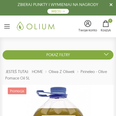
ZBIERAJ PUNKTY I WYMIENIAJ NA NAGRODY
WIĘCEJ
0
Menu
Twoje konto
Koszyk
POKAŻ FILTRY
JESTEŚ TUTAJ:
HOME
Oliwa Z Oliwek
Pirineleo - Olive
Pomace Oil 5L
Promocja