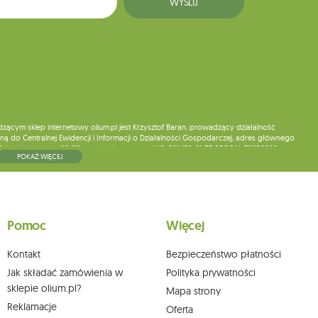
WYŚLIJ
ym sklep internetowy olium.pl jest Krzysztof Baran, prowadzący działalność
ą do Centralnej Ewidencji i Informacji o Działalności Gospodarczej, adres głównego
5, kod pocztowy: 08-110, posiadający numer NIP: 821-152-01-37, REGON: 711650928 .
POKAŻ WIĘCEJ
ne do chwili rezygnacji z subskrypcji.
wych, ich sprostowania, usunięcia, ograniczenia przetwarzania, wniesienia sprzeciwu
skargi do organu nadzorczego oraz cofnięcia zgody w dowolnym momencie bez
a podstawie zgody przed jej cofnięciem. W tym celu możesz kontaktować się z
Pomoc
Więcej
 pisemnie na adres siedziby.
Kontakt
Bezpieczeństwo płatności
Jak składać zamówienia w
Polityka prywatności
sklepie olium.pl?
Mapa strony
Reklamacje
Oferta