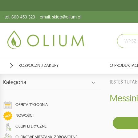
tel. 600 430 520
email: sklep@olium.pl
ROZPOCZNIJ ZAKUPY
O PRODUKTAC
Kategoria
JESTEŚ TUTA
Messini
OFERTA TYGODNIA
NOWOŚCI
OLEJKI ETERYCZNE
OLEJKOWE MIESZANKI ZDROWOTNE