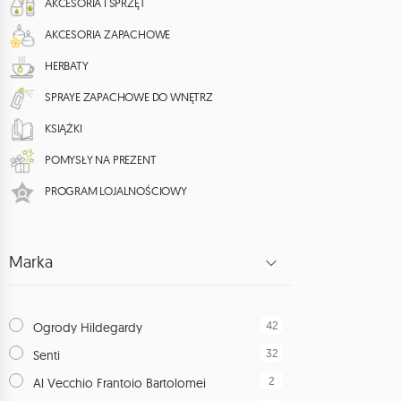
AKCESORIA I SPRZĘT
AKCESORIA ZAPACHOWE
HERBATY
SPRAYE ZAPACHOWE DO WNĘTRZ
KSIĄŻKI
POMYSŁY NA PREZENT
PROGRAM LOJALNOŚCIOWY
Marka
42
Ogrody Hildegardy
32
Senti
2
Al Vecchio Frantoio Bartolomei