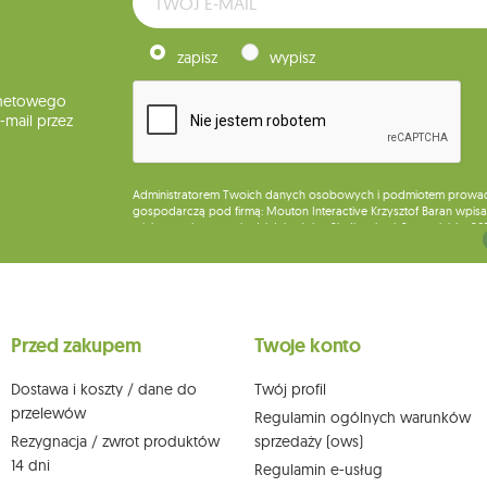
zapisz
wypisz
rnetowego
mail przez
Administratorem Twoich danych osobowych i podmiotem prowadząc
gospodarczą pod firmą: Mouton Interactive Krzysztof Baran wpisan
miejsca wykonywania działalności w Siedlcach, ul. Starowiejska 26
Dane będą przetwarzane w celu wysyłki newslettera i przechowywa
Przysługuje Ci prawo do żądania dostępu do swoich danych osobo
wobec przetwarzania swoich danych oraz prawo do wniesienia 
wpływu na zgodność z prawem przetwarzania, którego dokonano n
Przed zakupem
Twoje konto
działem obsługi klienta Mouton Interactive pod adresem e-mail lub
Więcej informacji:
www.mouton.pl/ODO
Dostawa i koszty / dane do
Twój profil
przelewów
Regulamin ogólnych warunków
Rezygnacja / zwrot produktów
sprzedaży (ows)
14 dni
Regulamin e-usług