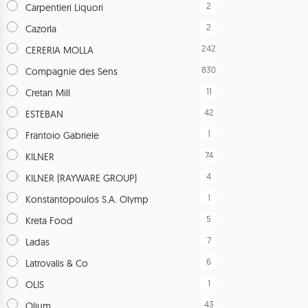
2
Carpentieri Liquori
2
Cazorla
242
CERERIA MOLLA
830
Compagnie des Sens
11
Cretan Mill
42
ESTEBAN
1
Frantoio Gabriele
74
KILNER
4
KILNER (RAYWARE GROUP)
1
Konstantopoulos S.A. Olymp
5
Kreta Food
7
Ladas
6
Latrovalis & Co
1
OLIS
43
Olium