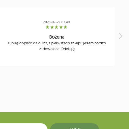
2026-07-29 07:49
Bożena
Kupuję dopiero drugi raz, z pierwszego zakupu jestem bardzo
zadowolona. Dziękuję
j