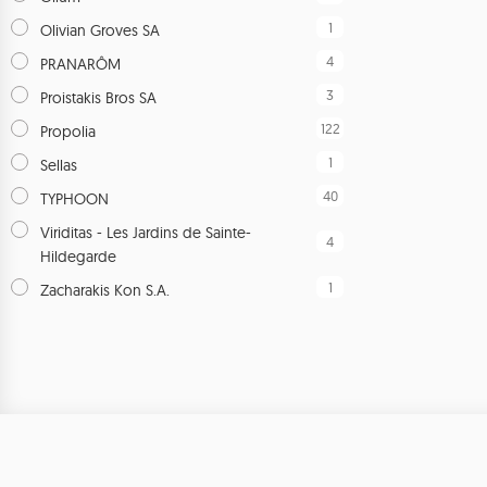
1
Olivian Groves SA
4
PRANARÔM
3
Proistakis Bros SA
122
Propolia
1
Sellas
40
TYPHOON
Viriditas - Les Jardins de Sainte-
4
Hildegarde
1
Zacharakis Kon S.A.