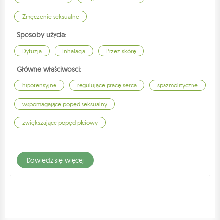
Zmęczenie seksualne
Sposoby użycia:
Dyfuzja
Inhalacja
Przez skórę
Główne właściwosci:
hipotensyjne
regulujące pracę serca
spazmolityczne
wspomagające popęd seksualny
zwiększające popęd płciowy
dowiedz się więcej