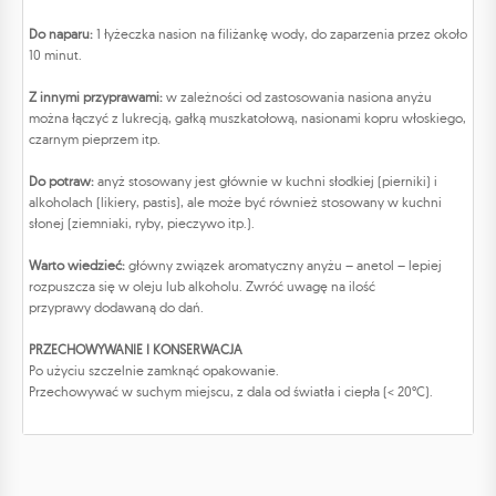
Do naparu:
1 łyżeczka nasion na filiżankę wody, do zaparzenia przez około
10 minut.
Z innymi przyprawami:
w zależności od zastosowania nasiona anyżu
można łączyć z lukrecją, gałką muszkatołową, nasionami kopru włoskiego,
czarnym pieprzem itp.
Do potraw:
anyż stosowany jest głównie w kuchni słodkiej (pierniki) i
alkoholach (likiery, pastis), ale może być również stosowany w kuchni
słonej (ziemniaki, ryby, pieczywo itp.).
Warto wiedzieć:
główny związek aromatyczny anyżu – anetol – lepiej
rozpuszcza się w oleju lub alkoholu. Zwróć uwagę na ilość
przyprawy dodawaną do dań.
PRZECHOWYWANIE I KONSERWACJA
Po użyciu szczelnie zamknąć opakowanie.
Przechowywać w suchym miejscu, z dala od światła i ciepła (< 20°C).