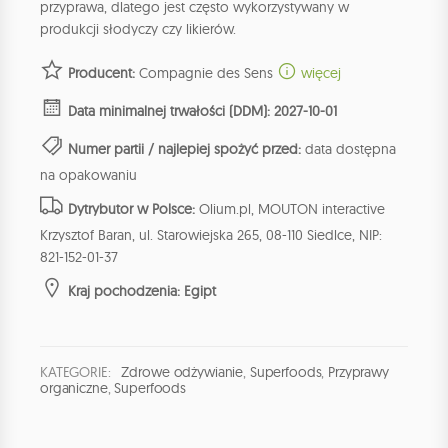
przyprawa, dlatego jest często wykorzystywany w
produkcji słodyczy czy likierów.
Producent:
Compagnie des Sens
więcej
Data minimalnej trwałości (DDM): 2027-10-01
Numer partii / najlepiej spożyć przed:
data dostępna
na opakowaniu
Dytrybutor w Polsce:
Olium.pl, MOUTON interactive
Krzysztof Baran, ul. Starowiejska 265, 08-110 Siedlce, NIP:
821-152-01-37
Kraj pochodzenia: Egipt
KATEGORIE:
Zdrowe odżywianie
,
Superfoods
,
Przyprawy
organiczne
,
Superfoods