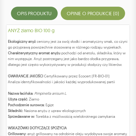
OPIS PRODUKTU
OPINIE O PRODUKCIE (0)
ANYŻ ziarno BIO 100 g
Ekologiczny anyż
ceniony jest za swój słodki i aromatyczny smak, co czyni
go przyprawą powszechnie stosowaną w różnego rodzaju wypiekach.
Charakterystyczny aromat anyżu
pochodzi od anetolu, składnika, który w
nim występuje. Anyż postrzegany jest jako bardzo słodka przyprawa,
dlatego jest często wykorzystywany w produkcji słodyczy czy likierów.
GWARANCJE JAKOŚCI
Certyfikowany przez Ecocert (FR-BIO-01)
Analiza identyfikowalności i jakości każdej wyprodukowanej partii
Nazwa łacińska:
Pimpinella anisum L.
Użyta część:
Ziarno
Pochodzenie surowca:
Egipt
Składniki:
Nasiona anyżu z upraw ekologicznych
Sprzedawane w:
Torebka z możliwością wielokrotnego zamykania
WSKAZÓWKI DOTYCZĄCE SPOŻYCIA
Grillowany:
anyż grillowany na odrobinie oleju wydobywa swoje aromaty.