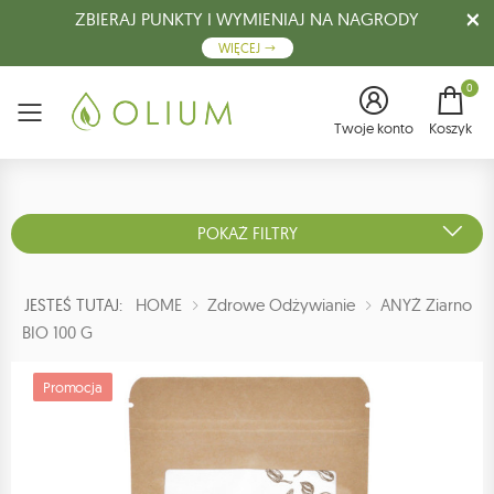
ZBIERAJ PUNKTY I WYMIENIAJ NA NAGRODY
WIĘCEJ
0
Menu
Twoje konto
Koszyk
POKAŻ FILTRY
JESTEŚ TUTAJ:
HOME
Zdrowe Odżywianie
ANYŻ Ziarno
BIO 100 G
Promocja