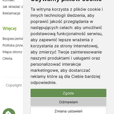
Kontakt
Jak składać zamówienia w sklepie olium.pl?
Ta witryna korzysta z plików cookie i
Reklamacje
innych technologii śledzenia, aby
poprawić jakość przeglądania w
następujących celach:
aby umożliwić
Więcej
podstawową funkcjonalność serwisu
,
Bezpieczeństwo płatności
aby zapewnić lepsze wrażenia z
Polityka prywatności
korzystania ze strony internetowej
,
aby zmierzyć Twoje zainteresowanie
Mapa strony
naszymi produktami i usługami oraz
Oferta
personalizować interakcje
marketingowe
,
aby dostarczać
reklamy które są dla Ciebie bardziej
odpowiednie
.
Copyright © olium.pl. Wszystkie prawa zastrzeżone. Designed by
MOUTON interactive
Zgoda
Zobacz nasz profil na:
Odmawiam
Zmiana ustawień