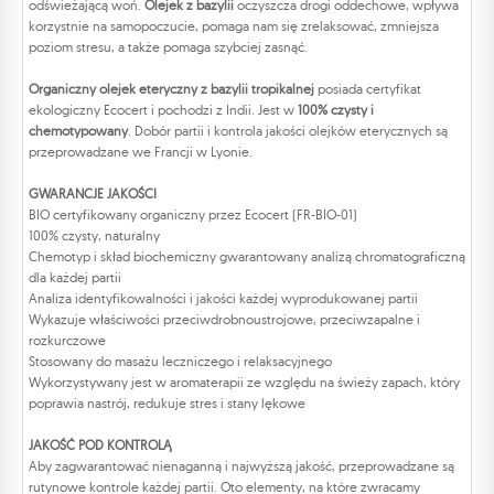
odświeżającą woń.
Olejek z bazylii
oczyszcza drogi oddechowe, wpływa
korzystnie na samopoczucie, pomaga nam się zrelaksować, zmniejsza
poziom stresu, a także pomaga szybciej zasnąć.
Organiczny olejek eteryczny z bazylii tropikalnej
posiada certyfikat
ekologiczny Ecocert i pochodzi z Indii. Jest w
100% czysty i
chemotypowany
. Dobór partii i kontrola jakości olejków eterycznych są
przeprowadzane we Francji w Lyonie.
GWARANCJE JAKOŚCI
BIO certyfikowany organiczny przez Ecocert (FR-BIO-01)
100% czysty, naturalny
Chemotyp i skład biochemiczny gwarantowany analizą chromatograficzną
dla każdej partii
Analiza identyfikowalności i jakości każdej wyprodukowanej partii
Wykazuje właściwości przeciwdrobnoustrojowe, przeciwzapalne i
rozkurczowe
Stosowany do masażu leczniczego i relaksacyjnego
Wykorzystywany jest w aromaterapii ze względu na świeży zapach, który
poprawia nastrój, redukuje stres i stany lękowe
JAKOŚĆ POD KONTROLĄ
Aby zagwarantować nienaganną i najwyższą jakość, przeprowadzane są
rutynowe kontrole każdej partii. Oto elementy, na które zwracamy