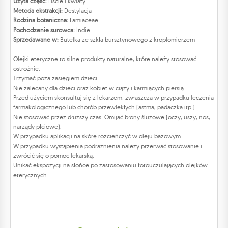
Użyta część:
Liście i kwiaty
Metoda ekstrakcji:
Destylacja
Rodzina botaniczna:
Lamiaceae
Pochodzenie surowca:
Indie
Sprzedawane w:
Butelka ze szkła bursztynowego z kroplomierzem
Olejki eteryczne to silne produkty naturalne, które należy stosować
ostrożnie.
Trzymać poza zasięgiem dzieci.
Nie zalecany dla dzieci oraz kobiet w ciąży i karmiących piersią.
Przed użyciem skonsultuj się z lekarzem, zwłaszcza w przypadku leczenia
farmakologicznego lub chorób przewlekłych (astma, padaczka itp.).
Nie stosować przez dłuższy czas. Omijać błony śluzowe (oczy, uszy, nos,
narządy płciowe).
W przypadku aplikacji na skórę rozcieńczyć w oleju bazowym.
W przypadku wystąpienia podrażnienia należy przerwać stosowanie i
zwrócić się o pomoc lekarską.
Unikać ekspozycji na słońce po zastosowaniu fotouczulających olejków
eterycznych.