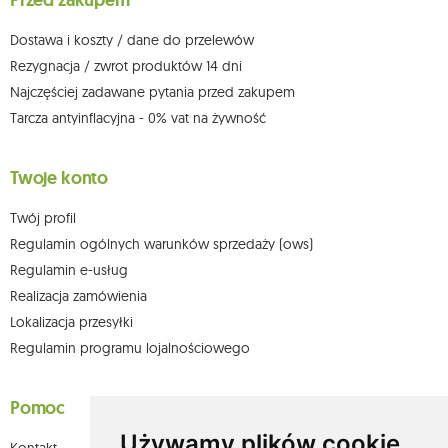
Przed zakupem
możesz kontaktować się z działem obsługi klienta Mouton Interactive pod
adresem e-mail lub pisemnie na adres siedziby.
Dostawa i koszty / dane do przelewów
Więcej informacji:
www.mouton.pl/ODO
Rezygnacja / zwrot produktów 14 dni
Najczęściej zadawane pytania przed zakupem
Tarcza antyinflacyjna - 0% vat na żywność
Twoje konto
Twój profil
Regulamin ogólnych warunków sprzedaży (ows)
Regulamin e-usług
Realizacja zamówienia
Lokalizacja przesyłki
Regulamin programu lojalnościowego
Pomoc
Używamy plików cookie