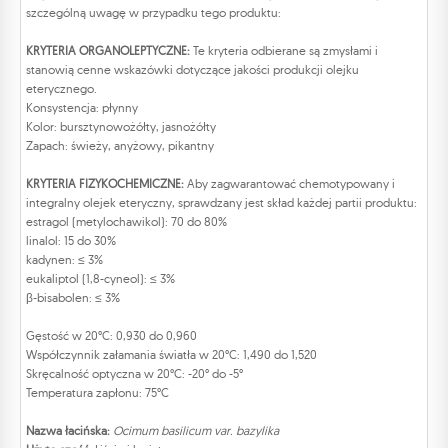
szczególną uwagę w przypadku tego produktu:
KRYTERIA ORGANOLEPTYCZNE:
Te kryteria odbierane są zmysłami i
stanowią cenne wskazówki dotyczące jakości produkcji olejku
eterycznego.
Konsystencja: płynny
Kolor: bursztynowożółty, jasnożółty
Zapach: świeży, anyżowy, pikantny
KRYTERIA FIZYKOCHEMICZNE:
Aby zagwarantować chemotypowany i
integralny olejek eteryczny, sprawdzany jest skład każdej partii produktu:
estragol (metylochawikol): 70 do 80%
linalol: 15 do 30%
kadynen: ≤ 3%
eukaliptol (1,8-cyneol): ≤ 3%
β-bisabolen: ≤ 3%
Gęstość w 20°C: 0,930 do 0,960
Współczynnik załamania światła w 20°C: 1,490 do 1,520
Skręcalność optyczna w 20°C: -20° do -5°
Temperatura zapłonu: 75°C
Nazwa łacińska:
Ocimum basilicum var. bazylika