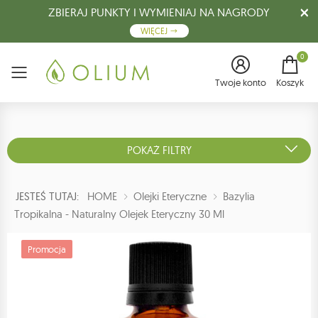
ZBIERAJ PUNKTY I WYMIENIAJ NA NAGRODY
WIĘCEJ
0
Menu
Twoje konto
Koszyk
POKAŻ FILTRY
JESTEŚ TUTAJ:
HOME
Olejki Eteryczne
Bazylia
Tropikalna - Naturalny Olejek Eteryczny 30 Ml
Promocja