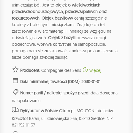
uśmierzając ból. Jest to
olejek o właściwościach
przeciwdrobnoustrojowych, przeciwzapalnych oraz
rozkurczowych
.
Olejek bazyliowy
cenią szczególnie
kobiety z bolesnymi miesiączkami. Znajduje on też
zastosowanie w aromaterapii i inhalacji ze względu na
odświeżającą woń.
Olejek z bazylii
oczyszcza drogi
oddechowe, wpływa korzystnie na samopoczucie,
pomaga nam się zrelaksować, zmniejsza poziom stresu, a
także pomaga szybciej zasnąć.
Producent:
Compagnie des Sens
więcej
Data minimalnej trwałości (DDM): 2030-01-01
Numer partii / najlepiej spożyć przed:
data dostępna
na opakowaniu
Dytrybutor w Polsce:
Olium.pl, MOUTON interactive
Krzysztof Baran, ul. Starowiejska 265, 08-110 Siedlce, NIP:
821-152-01-37