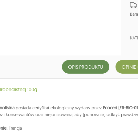
Bara
KAT
OPIS PRODUKTU
OPINIE
 drobnolistnej 100g
nolistna
posiada certyfikat ekologiczny wydany przez
Ecocert (FR-BIO-01
 i konserwantów oraz niejonizowana, aby (ponownie) odkryć prawdziw
nie:
Francja