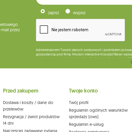
zapisz
wypisz
rnetowego
mail przez
Administratorem Twoich danych osobowych i podmiotem prowadząc
gospodarczą pod firmą: Mouton Interactive Krzysztof Baran wpisan
miejsca wykonywania działalności w Siedlcach, ul. Starowiejska 26
Dane będą przetwarzane w celu wysyłki newslettera i przechowywa
Przysługuje Ci prawo do żądania dostępu do swoich danych osobo
wobec przetwarzania swoich danych oraz prawo do wniesienia 
wpływu na zgodność z prawem przetwarzania, którego dokonano n
Przed zakupem
Twoje konto
działem obsługi klienta Mouton Interactive pod adresem e-mail lub
Więcej informacji:
www.mouton.pl/ODO
Dostawa i koszty / dane do
Twój profil
przelewów
Regulamin ogólnych warunków
Rezygnacja / zwrot produktów
sprzedaży (ows)
14 dni
Regulamin e-usług
Najczęściej zadawane pytania