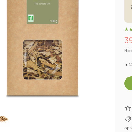
39
Najn
Ilość
opa