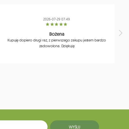
2026-07-29 07:49
Bożena
Kupuję dopiero drugi raz, z pierwszego zakupu jestem bardzo
zadowolona. Dziękuję
j
WYŚLIJ