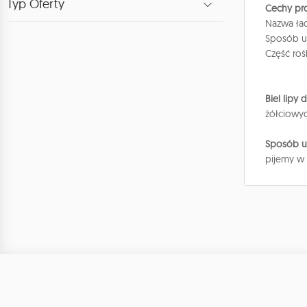
Typ Oferty
Cechy pr
Nazwa łac
Sposób u
Część roś
Biel lipy 
żółciowyc
Sposób u
pijemy w 