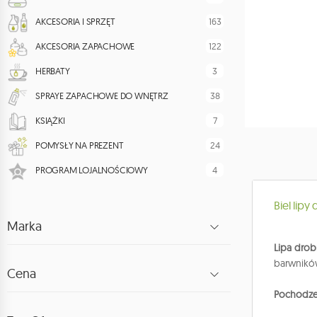
163
AKCESORIA I SPRZĘT
122
AKCESORIA ZAPACHOWE
3
HERBATY
38
SPRAYE ZAPACHOWE DO WNĘTRZ
7
KSIĄŻKI
24
POMYSŁY NA PREZENT
4
PROGRAM LOJALNOŚCIOWY
Biel lipy
Marka
Lipa drob
barwników
Cena
Pochodze