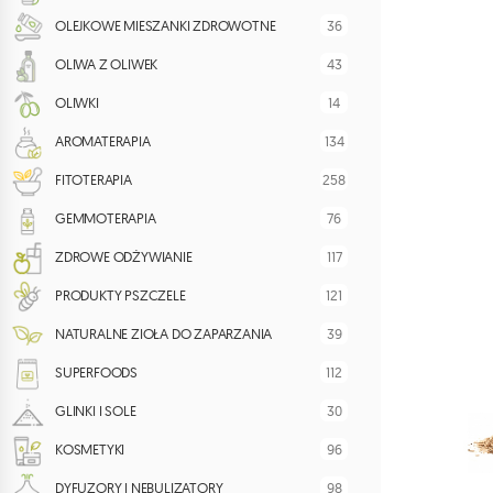
36
OLEJKOWE MIESZANKI ZDROWOTNE
43
OLIWA Z OLIWEK
14
OLIWKI
134
AROMATERAPIA
258
FITOTERAPIA
76
GEMMOTERAPIA
117
ZDROWE ODŻYWIANIE
121
PRODUKTY PSZCZELE
39
NATURALNE ZIOŁA DO ZAPARZANIA
112
SUPERFOODS
30
GLINKI I SOLE
96
KOSMETYKI
98
DYFUZORY I NEBULIZATORY