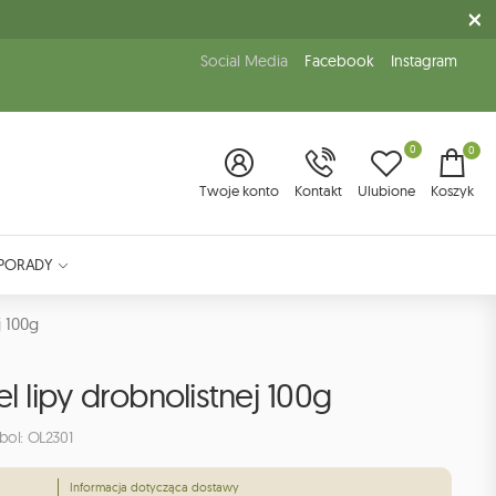
Social Media
Facebook
Instagram
0
0
Twoje konto
Kontakt
Ulubione
Koszyk
PORADY
j 100g
el lipy drobnolistnej 100g
bol: OL2301
Informacja dotycząca dostawy