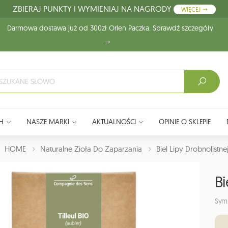
ZBIERAJ PUNKTY I WYMIENIAJ NA NAGRODY
WIĘCEJ
Darmowa dostawa już od 300zł Orlen Paczka. Sprawdź szczegóły
H
NASZE MARKI
AKTUALNOŚCI
OPINIE O SKLEPIE
J:
HOME
Naturalne Zioła Do Zaparzania
Biel Lipy Drobnolistne
Bi
Sym