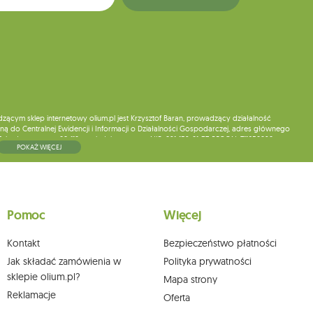
ym sklep internetowy olium.pl jest Krzysztof Baran, prowadzący działalność
ą do Centralnej Ewidencji i Informacji o Działalności Gospodarczej, adres głównego
5, kod pocztowy: 08-110, posiadający numer NIP: 821-152-01-37, REGON: 711650928 .
POKAŻ WIĘCEJ
ne do chwili rezygnacji z subskrypcji.
wych, ich sprostowania, usunięcia, ograniczenia przetwarzania, wniesienia sprzeciwu
skargi do organu nadzorczego oraz cofnięcia zgody w dowolnym momencie bez
a podstawie zgody przed jej cofnięciem. W tym celu możesz kontaktować się z
Pomoc
Więcej
 pisemnie na adres siedziby.
Kontakt
Bezpieczeństwo płatności
Jak składać zamówienia w
Polityka prywatności
sklepie olium.pl?
Mapa strony
Reklamacje
Oferta