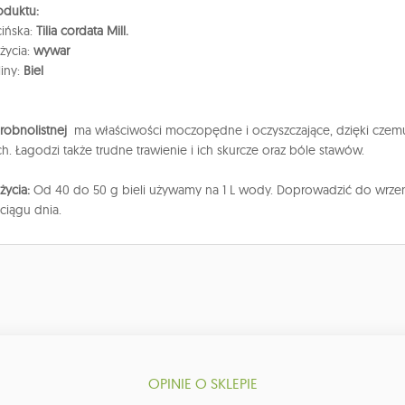
oduktu:
ińska:
Tilia cordata Mill.
życia:
wywar
liny:
Biel
drobnolistnej
ma właściwości moczopędne i oczyszczające, dzięki czemu 
h. Łagodzi także trudne trawienie i ich skurcze oraz bóle stawów.
życia:
Od 40 do 50 g bieli używamy na 1 L wody. Doprowadzić do wrzen
ciągu dnia.
OPINIE O SKLEPIE