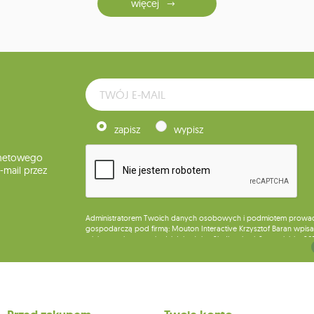
więcej
zapisz
wypisz
rnetowego
mail przez
Administratorem Twoich danych osobowych i podmiotem prowadząc
gospodarczą pod firmą: Mouton Interactive Krzysztof Baran wpisan
miejsca wykonywania działalności w Siedlcach, ul. Starowiejska 26
Dane będą przetwarzane w celu wysyłki newslettera i przechowywa
Przysługuje Ci prawo do żądania dostępu do swoich danych osobo
wobec przetwarzania swoich danych oraz prawo do wniesienia 
wpływu na zgodność z prawem przetwarzania, którego dokonano n
działem obsługi klienta Mouton Interactive pod adresem e-mail lub