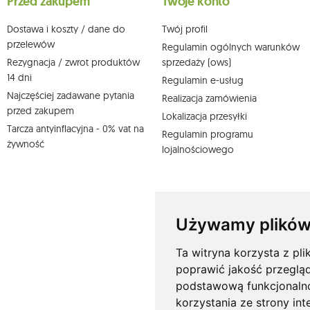
Przed zakupem
Twoje konto
Więcej informacji:
www.mouton.pl/ODO
Dostawa i koszty / dane do
Twój profil
przelewów
Regulamin ogólnych warunków
Rezygnacja / zwrot produktów
sprzedaży (ows)
14 dni
Regulamin e-usług
Najczęściej zadawane pytania
Realizacja zamówienia
przed zakupem
Lokalizacja przesyłki
Tarcza antyinflacyjna - 0% vat na
Regulamin programu
żywność
lojalnościowego
Używamy plików
Ta witryna korzysta z pli
poprawić jakość przeglą
podstawową funkcjonaln
korzystania ze strony int