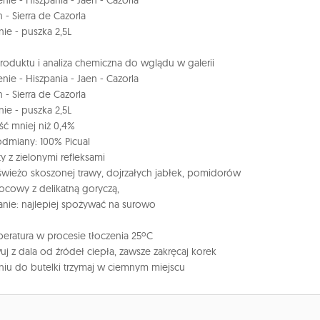
ie - Hiszpania - Jaen - Cazorla
n - Sierra de Cazorla
e - puszka 2,5L
produktu i analiza chemiczna do wglądu w galerii
ie - Hiszpania - Jaen - Cazorla
n - Sierra de Cazorla
e - puszka 2,5L
ć mniej niż 0,4%
odmiany: 100% Picual
ty z zielonymi refleksami
świeżo skoszonej trawy, dojrzałych jabłek, pomidorów
ocowy z delikatną goryczą,
nie: najlepiej spożywać na surowo
eratura w procesie tłoczenia 25ºC
j z dala od źródeł ciepła, zawsze zakręcaj korek
niu do butelki trzymaj w ciemnym miejscu