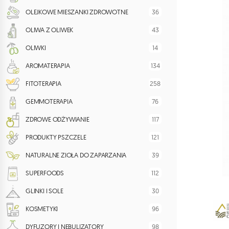
36
OLEJKOWE MIESZANKI ZDROWOTNE
43
OLIWA Z OLIWEK
14
OLIWKI
134
AROMATERAPIA
258
FITOTERAPIA
76
GEMMOTERAPIA
117
ZDROWE ODŻYWIANIE
121
PRODUKTY PSZCZELE
39
NATURALNE ZIOŁA DO ZAPARZANIA
112
SUPERFOODS
30
GLINKI I SOLE
96
KOSMETYKI
98
DYFUZORY I NEBULIZATORY