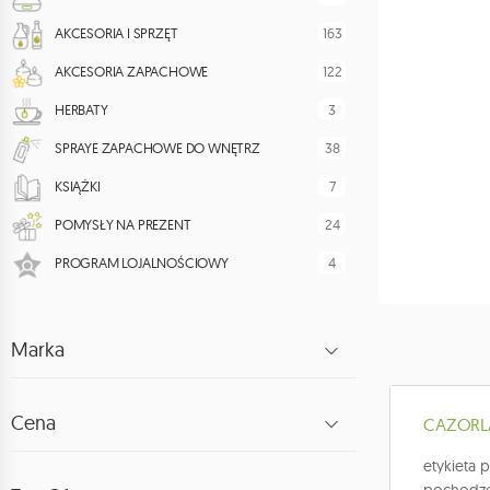
163
AKCESORIA I SPRZĘT
122
AKCESORIA ZAPACHOWE
3
HERBATY
38
SPRAYE ZAPACHOWE DO WNĘTRZ
7
KSIĄŻKI
24
POMYSŁY NA PREZENT
4
PROGRAM LOJALNOŚCIOWY
Marka
Cena
CAZORLA 
etykieta 