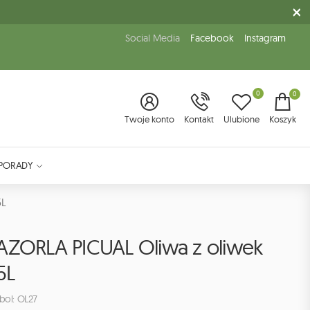
Social Media
Facebook
Instagram
0
0
Twoje konto
Kontakt
Ulubione
Koszyk
PORADY
5L
AZORLA PICUAL Oliwa z oliwek
5L
bol: OL27