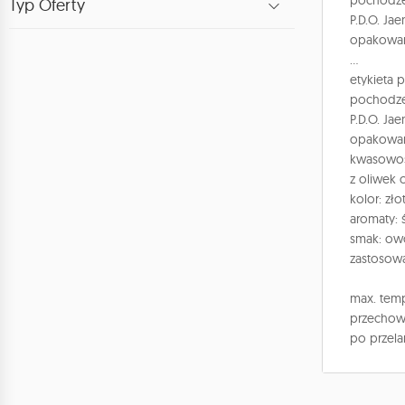
pochodzen
Typ Oferty
P.D.O. Jae
opakowani
...
etykieta 
pochodzen
P.D.O. Jae
opakowani
kwasowoś
z oliwek 
kolor: zło
aromaty: 
smak: ow
zastosowa
max. temp
przechowu
po przela