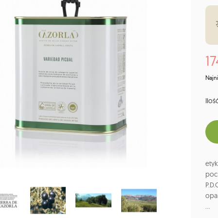
17
Najn
Ilość
etyk
poch
P.D.
opa
...