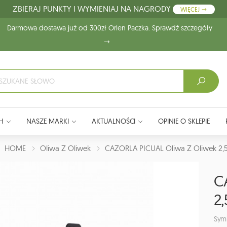
ZBIERAJ PUNKTY I WYMIENIAJ NA NAGRODY
WIĘCEJ
Darmowa dostawa już od 300zł Orlen Paczka. Sprawdź szczegóły
H
NASZE MARKI
AKTUALNOŚCI
OPINIE O SKLEPIE
J:
HOME
Oliwa Z Oliwek
CAZORLA PICUAL Oliwa Z Oliwek 2,
C
2,
Sym