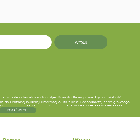
WYŚLIJ
ym sklep internetowy olium.pl jest Krzysztof Baran, prowadzący działalność
ą do Centralnej Ewidencji i Informacji o Działalności Gospodarczej, adres głównego
5, kod pocztowy: 08-110, posiadający numer NIP: 821-152-01-37, REGON: 711650928 .
POKAŻ WIĘCEJ
ne do chwili rezygnacji z subskrypcji.
wych, ich sprostowania, usunięcia, ograniczenia przetwarzania, wniesienia sprzeciwu
skargi do organu nadzorczego oraz cofnięcia zgody w dowolnym momencie bez
a podstawie zgody przed jej cofnięciem. W tym celu możesz kontaktować się z
 pisemnie na adres siedziby.