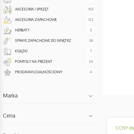
163
AKCESORIA I SPRZĘT
122
AKCESORIA ZAPACHOWE
3
HERBATY
38
SPRAYE ZAPACHOWE DO WNĘTRZ
7
KSIĄŻKI
24
POMYSŁY NA PREZENT
4
PROGRAM LOJALNOŚCIOWY
Marka
Cena
COSY dyf