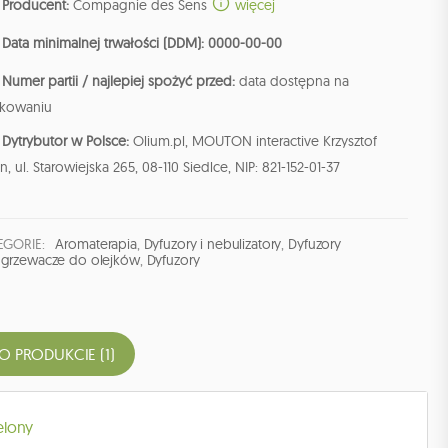
Producent:
Compagnie des Sens
więcej
Data minimalnej trwałości (DDM): 0000-00-00
Numer partii / najlepiej spożyć przed:
data dostępna na
kowaniu
Dytrybutor w Polsce:
Olium.pl, MOUTON interactive Krzysztof
n, ul. Starowiejska 265, 08-110 Siedlce, NIP: 821-152-01-37
EGORIE:
Aromaterapia
,
Dyfuzory i nebulizatory
,
Dyfuzory
grzewacze do olejków
,
Dyfuzory
 O PRODUKCIE (1)
elony