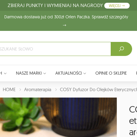
ZBIERAJ PUNKTY I WYMIENIAJ NA NAGRODY
WIĘCEJ
Darmowa dostawa już od 300zł Orlen Paczka. Sprawdź szczegóły
H
NASZE MARKI
AKTUALNOŚCI
OPINIE O SKLEPIE
J:
HOME
Aromaterapia
COSY Dyfuzor Do Olejków Eterycznych
C
e
ar