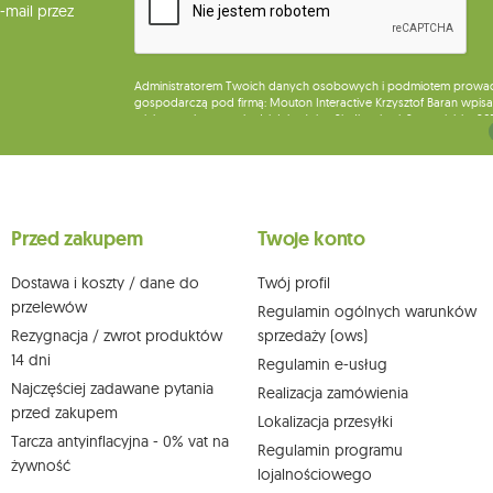
mail przez
Administratorem Twoich danych osobowych i podmiotem prowadząc
gospodarczą pod firmą: Mouton Interactive Krzysztof Baran wpisan
miejsca wykonywania działalności w Siedlcach, ul. Starowiejska 26
Dane będą przetwarzane w celu wysyłki newslettera i przechowywa
Przysługuje Ci prawo do żądania dostępu do swoich danych osobo
wobec przetwarzania swoich danych oraz prawo do wniesienia 
wpływu na zgodność z prawem przetwarzania, którego dokonano n
Przed zakupem
Twoje konto
działem obsługi klienta Mouton Interactive pod adresem e-mail lub
Więcej informacji:
www.mouton.pl/ODO
Dostawa i koszty / dane do
Twój profil
przelewów
Regulamin ogólnych warunków
Rezygnacja / zwrot produktów
sprzedaży (ows)
14 dni
Regulamin e-usług
Najczęściej zadawane pytania
Realizacja zamówienia
przed zakupem
Lokalizacja przesyłki
Tarcza antyinflacyjna - 0% vat na
Regulamin programu
żywność
lojalnościowego