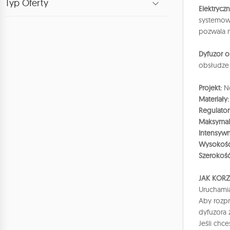
Typ Oferty
Elektryc
systemowi
pozwala n
Dyfuzor o
obsłudze
Projekt:
N
Materiały:
Regulato
Maksymal
Intensywn
Wysokość
Szerokość
JAK KORZ
Uruchamia
Aby rozpr
dyfuzora 
Jeśli chc