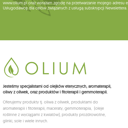
www.olium.pl oraz wyrażam zgodę na przetwarzanie mojego adresu e-
Usługodawcę dla celów związanych z usługą subskrypcji Newslettera.
Jesteśmy specjalistami od olejków eterycznych, aromaterapii,
oliwy z oliwek, oraz produktów i fitoterapii i gemmoterapii.
Oferujemy produkty tj. oliwa z oliwek, produktami do
aromaterapii i fitoterapii, maceraty, gemmoterapia, (oleje
roślinne z wyciągami z kwiatów), produkty prozdrowotne,
glinki, sole i wiele innych.