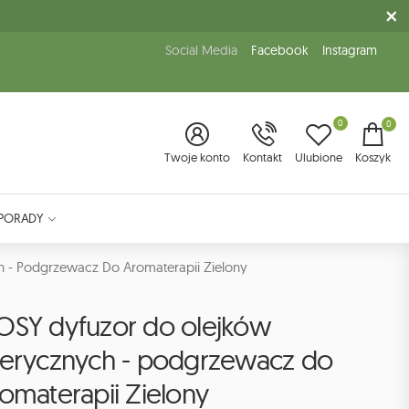
Social Media
Facebook
Instagram
0
0
Twoje konto
Kontakt
Ulubione
Koszyk
PORADY
 - Podgrzewacz Do Aromaterapii Zielony
OSY dyfuzor do olejków
terycznych - podgrzewacz do
omaterapii Zielony