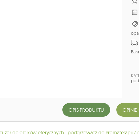
opa
Bara
KAT
pod
OPIS PRODUKTU
OPINIE
uzor do olejków eterycznych - podgrzewacz do aromaterapii Zi