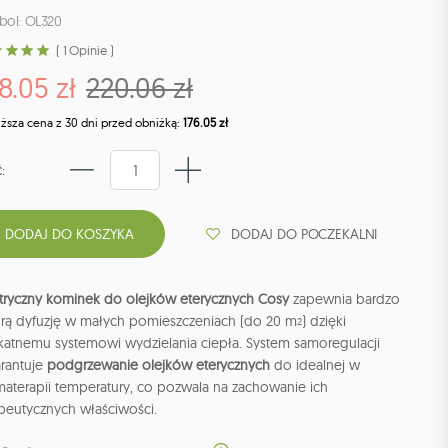
bol: OL320
( 1 Opinie )
8.05 zł
220.06 zł
iższa cena z 30 dni przed obniżką:
176.05 zł
:
DODAJ DO POCZEKALNI
ktryczny kominek do olejków eterycznych Cosy
zapewnia bardzo
rą dyfuzję w małych pomieszczeniach (do 20 m
) dzięki
2
ikatnemu systemowi wydzielania ciepła. System samoregulacji
rantuje
podgrzewanie olejków eterycznych
do idealnej w
materapii temperatury, co pozwala na zachowanie ich
apeutycznych właściwości.