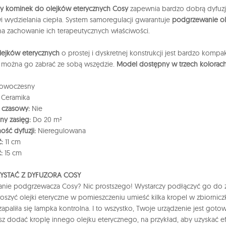
zny kominek do olejków eterycznych Cosy
zapewnia bardzo dobrą dyfuz
 wydzielania ciepła. System samoregulacji gwarantuje
podgrzewanie ol
a zachowanie ich terapeutycznych właściwości.
lejków eterycznych
o prostej i dyskretnej konstrukcji jest bardzo kompa
 można go zabrać ze sobą wszędzie.
Model dostępny w trzech kolorac
owoczesny
Ceramika
r czasowy:
Nie
ny zasięg:
Do 20 m²
ość dyfuzji:
Nieregulowana
:
11 cm
:
15 cm
YSTAĆ Z DYFUZORA COSY
nie podgrzewacza Cosy? Nic prostszego! Wystarczy podłączyć go do za
oszyć olejki eteryczne w pomieszczeniu umieść kilka kropel w zbiornicz
zapaliła się lampka kontrolna. I to wszystko, Twoje urządzenie jest goto
esz dodać kroplę innego olejku eterycznego, na przykład, aby uzyskać efe