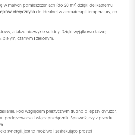
ję w małych pomieszczeniach (do 20 m
) dzięki delikatnemu
2
ejków eterycznych
do idealnej w aromaterapii temperatury, co
ktowy, a także niezwykle solidny. Dzięki wyjątkowo łatwej
h
: białym, czarnym i zielonym.
silania. Pod względem praktycznym trudno o lepszy dyfuzor.
ku podgrzewacza i włącz przełącznik. Sprawdź, czy z przodu
we.
kt synergii, jest to możliwe i zaskakująco proste!