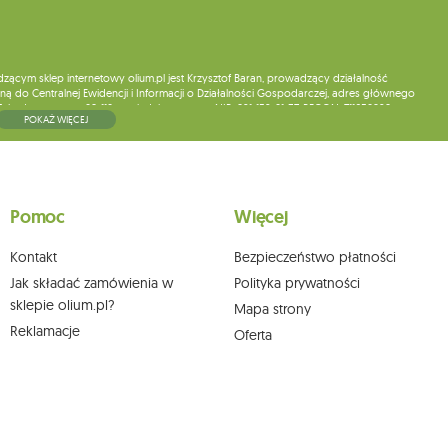
ym sklep internetowy olium.pl jest Krzysztof Baran, prowadzący działalność
ą do Centralnej Ewidencji i Informacji o Działalności Gospodarczej, adres głównego
5, kod pocztowy: 08-110, posiadający numer NIP: 821-152-01-37, REGON: 711650928 .
POKAŻ WIĘCEJ
ne do chwili rezygnacji z subskrypcji.
wych, ich sprostowania, usunięcia, ograniczenia przetwarzania, wniesienia sprzeciwu
skargi do organu nadzorczego oraz cofnięcia zgody w dowolnym momencie bez
a podstawie zgody przed jej cofnięciem. W tym celu możesz kontaktować się z
Pomoc
Więcej
 pisemnie na adres siedziby.
Kontakt
Bezpieczeństwo płatności
Jak składać zamówienia w
Polityka prywatności
sklepie olium.pl?
Mapa strony
Reklamacje
Oferta