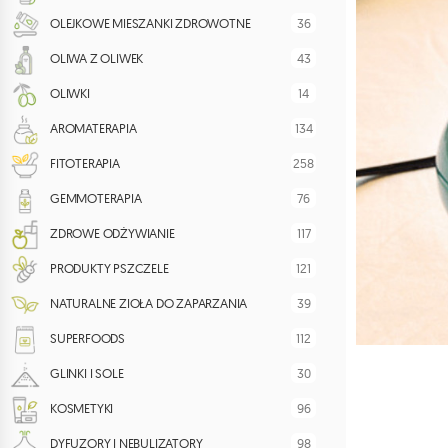
36
OLEJKOWE MIESZANKI ZDROWOTNE
43
OLIWA Z OLIWEK
14
OLIWKI
134
AROMATERAPIA
258
FITOTERAPIA
76
GEMMOTERAPIA
117
ZDROWE ODŻYWIANIE
121
PRODUKTY PSZCZELE
39
NATURALNE ZIOŁA DO ZAPARZANIA
112
SUPERFOODS
30
GLINKI I SOLE
96
KOSMETYKI
98
DYFUZORY I NEBULIZATORY