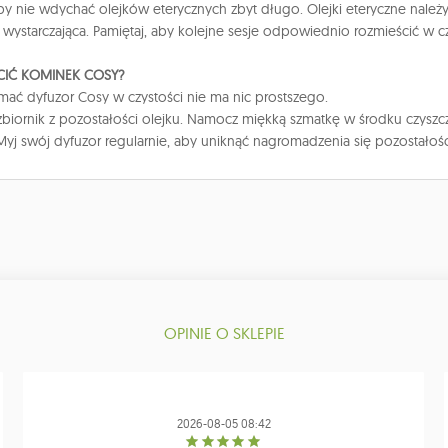
aby nie wdychać olejków eterycznych zbyt długo. Olejki eteryczne należ
t wystarczająca. Pamiętaj, aby kolejne sesje odpowiednio rozmieścić w cz
CIĆ KOMINEK COSY?
mać dyfuzor Cosy w czystości nie ma nic prostszego.
zbiornik z pozostałości olejku. Namocz miękką szmatkę w środku czys
 Myj swój dyfuzor regularnie, aby uniknąć nagromadzenia się pozostałośc
OPINIE O SKLEPIE
2026-08-05 08:42