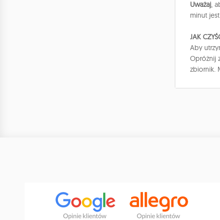
Uważaj
, 
minut jes
JAK CZYŚ
Aby utrzy
Opróżnij 
zbiornik.