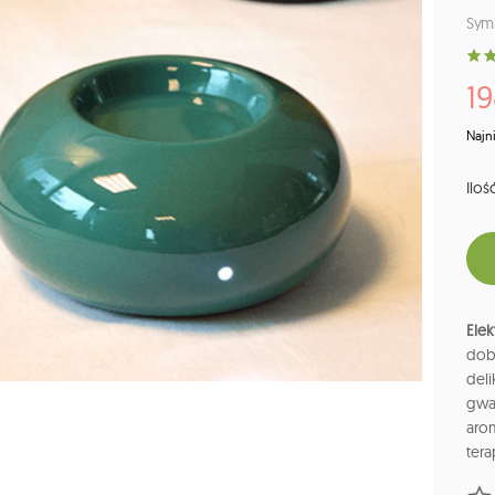
Sym
19
Najn
Ilość
Ele
dob
del
gwa
aro
ter