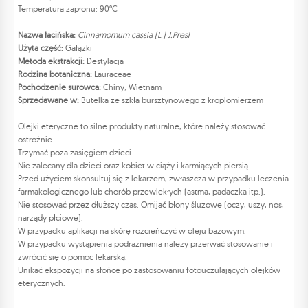
Temperatura zapłonu: 90°C
Nazwa łacińska:
Cinnamomum cassia (L.) J.Presl
Użyta część:
Gałązki
Metoda ekstrakcji:
Destylacja
Rodzina botaniczna:
Lauraceae
Pochodzenie surowca:
Chiny, Wietnam
Sprzedawane w:
Butelka ze szkła bursztynowego z kroplomierzem
Olejki eteryczne to silne produkty naturalne, które należy stosować
ostrożnie.
Trzymać poza zasięgiem dzieci.
Nie zalecany dla dzieci oraz kobiet w ciąży i karmiących piersią.
Przed użyciem skonsultuj się z lekarzem, zwłaszcza w przypadku leczenia
farmakologicznego lub chorób przewlekłych (astma, padaczka itp.).
Nie stosować przez dłuższy czas. Omijać błony śluzowe (oczy, uszy, nos,
narządy płciowe).
W przypadku aplikacji na skórę rozcieńczyć w oleju bazowym.
W przypadku wystąpienia podrażnienia należy przerwać stosowanie i
zwrócić się o pomoc lekarską.
Unikać ekspozycji na słońce po zastosowaniu fotouczulających olejków
eterycznych.