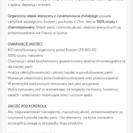
z apatią, depresją i stresem.
Organiczny olejek eteryczny z cynamonowca chińskiego
posiada
certyfikat ekologiczny Ecocert i pochodzi z Chin. Jest w
100% czysty i
chemotypowany
. Dobór partii i kontrola jakości olejków eterycznych są
przeprowadzane we Francji w Lyonie.
GWARANCJE JAKOŚCI
BIO certyfikowany organiczny przez Ecocert (FR-BIO-01)
100% czysty, naturalny
Chemotyp i skład biochemiczny gwarantowany analizą chromatograficzną
dla każdej partii
Analiza identyfikowalności i jakości każdej wyprodukowanej partii
Wykazuje właściwości przeciwdrobnoustrojowe oraz przeciwzapalne
W przemyśle spożywczym stosowany jest jako przyprawa
Wykorzystywany jest w aromaterapii ze względu na mocny, korzenny
zapach i właściwości redukujące stres i uczucie apatii
JAKOŚĆ POD KONTROLĄ
Aby zagwarantować nienaganną i najwyższą jakość, przeprowadzane są
rutynowe kontrole każdej partii. Oto elementy, na które zwracamy
szczególną uwagę w przypadku tego produktu: