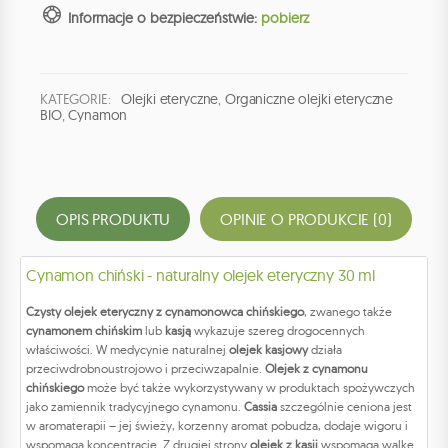
Informacje o bezpieczeństwie:
pobierz
KATEGORIE:
Olejki eteryczne
,
Organiczne olejki eteryczne
BIO
,
Cynamon
OPIS PRODUKTU
OPINIE O PRODUKCIE (0)
Cynamon chiński - naturalny olejek eteryczny 30 ml
Czysty olejek eteryczny z cynamonowca chińskiego
, zwanego także
cynamonem chińskim
lub
kasją
wykazuje szereg drogocennych
właściwości. W medycynie naturalnej
olejek kasjowy
działa
przeciwdrobnoustrojowo i przeciwzapalnie.
Olejek z cynamonu
chińskiego
może być także wykorzystywany w produktach spożywczych
jako zamiennik tradycyjnego cynamonu.
Cassia
szczególnie ceniona jest
w aromaterapii – jej świeży, korzenny aromat pobudza, dodaje wigoru i
wspomaga koncentrację. Z drugiej strony
olejek z kasji
wspomaga walkę