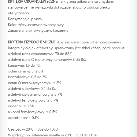
KRYTERIA ORGANOLEPTYCZNE:
Te kryteria odbierane są zmysłami i
stanowią cenne wskazówki dotyczące jakości produkcji olejku
eterycznego.
Konsystencja: płynny
Kolor: żółty, czerwonawobrązowy
Zapach: charakterystyczny, korzenny
KRYTERIA FIZYKOCHEMICZNE:
Aby zagwarantować chemotypowany i
integralny olejek eteryczny, sprawdzany jest skład każdej partii produktu:
aldehyd trans-cynamonowy: 70 do 88%
aldehyd trans-O-metoksycynamonowy: 3 do 15%
kumaryna: 1,5 do 4%
octan cynamylu: ≤ 6%
benzaldehyd: 0,5 do 2%
octan O-metoksycynamylu: ≤ 2%
aldehyd salicylowy: 0,2 do 1%
aldehyd cis-cynamonowy: ≤ 0,7%
aldehyd fenyloetylowy: ≤ 0,7%
eugenol: ≤ 0,5%
alkohol fenyloetylowy: ≤ 0,5%
acetofenon: ≤ 0,1%
Gęstość w 20°C: 1,052 do 1,070
Współczynnik załamania światła w 20°C: 1.600 do 1.614