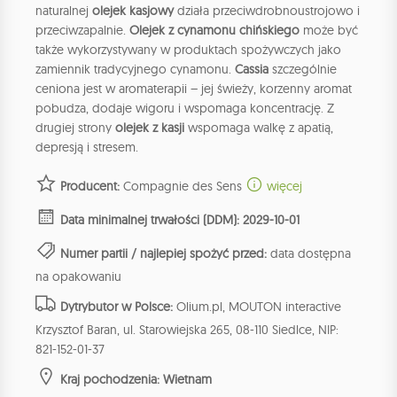
naturalnej
olejek kasjowy
działa przeciwdrobnoustrojowo i
przeciwzapalnie.
Olejek z cynamonu chińskiego
może być
także wykorzystywany w produktach spożywczych jako
zamiennik tradycyjnego cynamonu.
Cassia
szczególnie
ceniona jest w aromaterapii – jej świeży, korzenny aromat
pobudza, dodaje wigoru i wspomaga koncentrację. Z
drugiej strony
olejek z kasji
wspomaga walkę z apatią,
depresją i stresem.
Producent:
Compagnie des Sens
więcej
Data minimalnej trwałości (DDM): 2029-10-01
Numer partii / najlepiej spożyć przed:
data dostępna
na opakowaniu
Dytrybutor w Polsce:
Olium.pl, MOUTON interactive
Krzysztof Baran, ul. Starowiejska 265, 08-110 Siedlce, NIP:
821-152-01-37
Kraj pochodzenia: Wietnam