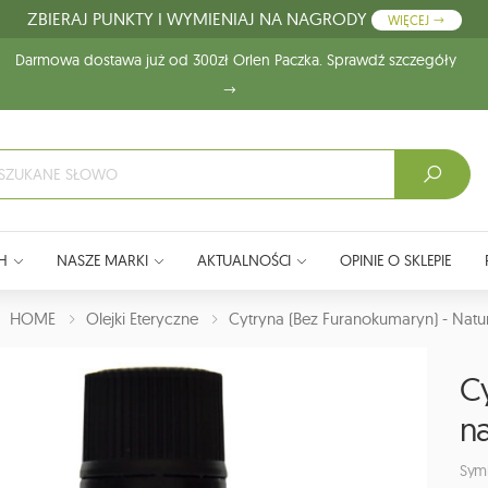
ZBIERAJ PUNKTY I WYMIENIAJ NA NAGRODY
WIĘCEJ
Darmowa dostawa już od 300zł Orlen Paczka. Sprawdź szczegóły
H
NASZE MARKI
AKTUALNOŚCI
OPINIE O SKLEPIE
J:
HOME
Olejki Eteryczne
Cytryna (bez Furanokumaryn) - Natur
C
na
Sym