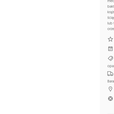
med
bak
krąż
ścią
lub 
orz
opa
Bara