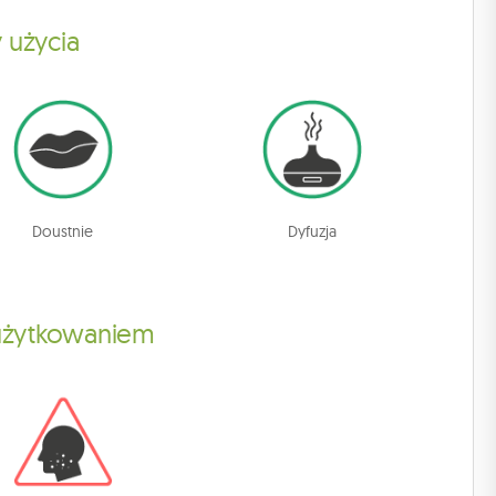
 użycia
Doustnie
Dyfuzja
 użytkowaniem