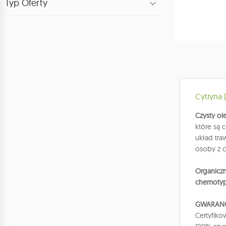
Typ Oferty
Cytryna 
Czysty ol
które są 
układ tra
osoby z c
Organiczn
chemoty
GWARAN
Certyfiko