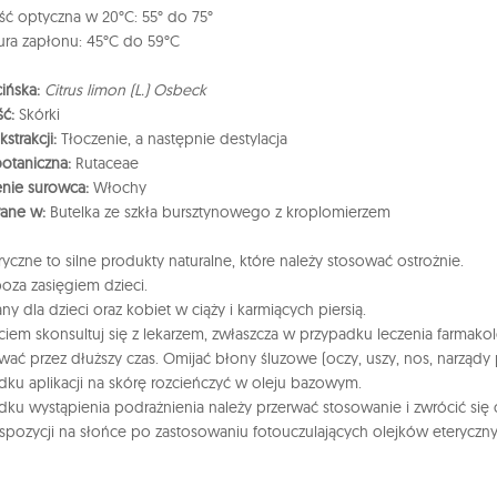
ść optyczna w 20°C: 55° do 75°
ra zapłonu: 45°C do 59°C
ińska:
Citrus limon (L.) Osbeck
ść:
Skórki
strakcji:
Tłoczenie, a następnie destylacja
otaniczna:
Rutaceae
nie surowca:
Włochy
ane w:
Butelka ze szkła bursztynowego z kroplomierzem
eryczne to silne produkty naturalne, które należy stosować ostrożnie.
oza zasięgiem dzieci.
ny dla dzieci oraz kobiet w ciąży i karmiących piersią.
ciem skonsultuj się z lekarzem, zwłaszcza w przypadku leczenia farmako
wać przez dłuższy czas. Omijać błony śluzowe (oczy, uszy, nos, narządy 
ku aplikacji na skórę rozcieńczyć w oleju bazowym.
ku wystąpienia podrażnienia należy przerwać stosowanie i zwrócić się
spozycji na słońce po zastosowaniu fotouczulających olejków eteryczny