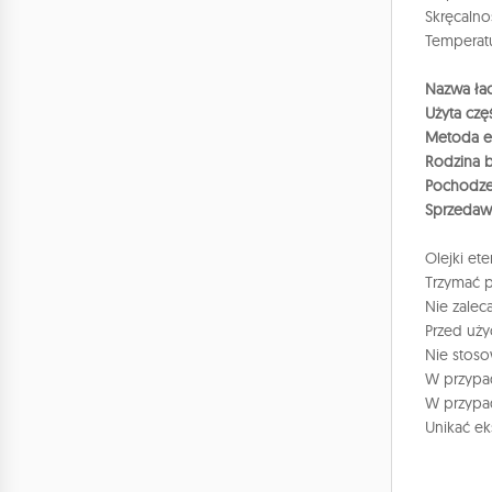
Skręcalno
Temperatu
Nazwa łac
Użyta czę
Metoda ek
Rodzina b
Pochodze
Sprzedaw
Olejki et
Trzymać p
Nie zaleca
Przed uży
Nie stoso
W przypad
W przypad
Unikać ek