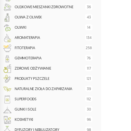
36
OLEJKOWE MIESZANKI ZDROWOTNE
43
OLIWA Z OLIWEK
14
OLIWKI
134
AROMATERAPIA
258
FITOTERAPIA
76
GEMMOTERAPIA
117
ZDROWE ODŻYWIANIE
121
PRODUKTY PSZCZELE
39
NATURALNE ZIOŁA DO ZAPARZANIA
112
SUPERFOODS
30
GLINKI I SOLE
96
KOSMETYKI
98
DYFUZORY I NEBULIZATORY