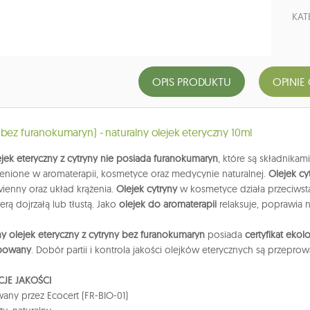
KAT
OPIS PRODUKTU
OPINIE 
(bez furanokumaryn) - naturalny olejek eteryczny 10ml
ejek eteryczny z cytryny nie posiada furanokumaryn
, które są składnika
cenione w aromaterapii, kosmetyce oraz medycynie naturalnej.
Olejek c
wienny oraz układ krążenia.
Olejek cytryny
w kosmetyce działa przeciwsta
erą dojrzałą lub tłustą. Jako
olejek do aromaterapii
relaksuje, poprawia 
y olejek eteryczny z cytryny bez furanokumaryn
posiada
certyfikat ekol
powany
. Dobór partii i kontrola jakości olejków eterycznych są przepro
CJE JAKOŚCI
wany przez Ecocert (FR-BIO-01)