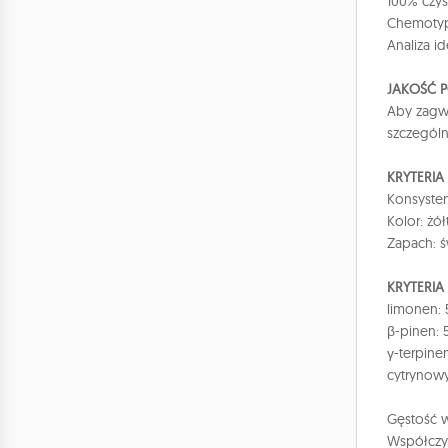
100% czys
Chemotyp 
Analiza i
JAKOŚĆ 
Aby zagwa
szczegól
KRYTERI
Konsysten
Kolor: żó
Zapach: ś
KRYTERIA
limonen:
β-pinen: 
γ-terpine
cytrynowy
Gęstość w
Współczyn