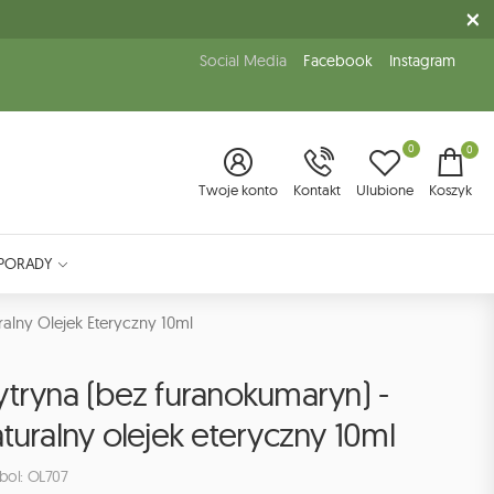
Social Media
Facebook
Instagram
0
0
Twoje konto
Kontakt
Ulubione
Koszyk
PORADY
alny Olejek Eteryczny 10ml
ytryna (bez furanokumaryn) -
turalny olejek eteryczny 10ml
bol: OL707