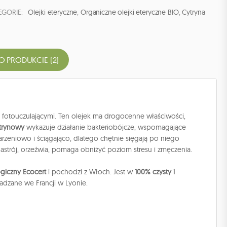
EGORIE:
Olejki eteryczne
,
Organiczne olejki eteryczne BIO
,
Cytryna
O PRODUKCIE (2)
mi fotouczulającymi. Ten olejek ma drogocenne właściwości,
ytrynowy
wykazuje działanie bakteriobójcze, wspomagające
rzeniowo i ściągająco, dlatego chętnie sięgają po niego
nastrój, orzeźwia, pomaga obniżyć poziom stresu i zmęczenia.
ogiczny Ecocert
i pochodzi z Włoch. Jest w
100% czysty i
wadzane we Francji w Lyonie.