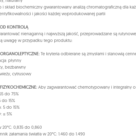
ty, naturalny
i skład biochemiczny gwarantowany analizą chromatograficzną dla każd
dentyfikowalności i jakości każdej wyprodukowanej partii
POD KONTROLĄ
rantować nienaganną i najwyższą jakość, przeprowadzane są rutynowe k
ną uwagę w przypadku tego produktu:
A ORGANOLEPTYCZNE:
Te kryteria odbierane są zmysłami i stanowią cen
cja: płynny
łty, bezbarwny
wieży, cytrusowy
 FIZYKOCHEMICZNE:
Aby zagwarantować chemotypowany i integralny olej
 55 do 75%
5 do 15%
n: 5 do 15%
: ≤ 5%
 20°C: 0,835 do 0,860
nik załamania światła w 20°C: 1.460 do 1.490