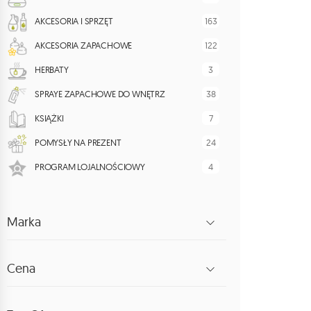
163
AKCESORIA I SPRZĘT
122
AKCESORIA ZAPACHOWE
3
HERBATY
38
SPRAYE ZAPACHOWE DO WNĘTRZ
7
KSIĄŻKI
24
POMYSŁY NA PREZENT
4
PROGRAM LOJALNOŚCIOWY
Marka
Cena