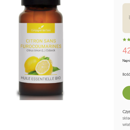
42
Najn
Ilość
Czys
skł
właś