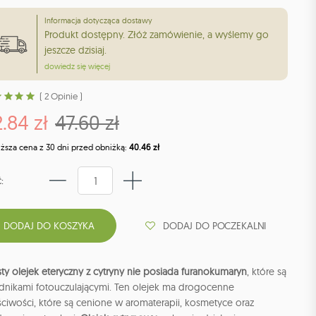
Informacja dotycząca dostawy
Produkt dostępny. Złóż zamówienie, a wyślemy go
jeszcze dzisiaj.
dowiedz się więcej
( 2 Opinie )
.84 zł
47.60 zł
iższa cena z 30 dni przed obniżką:
40.46 zł
:
DODAJ DO POCZEKALNI
ty olejek eteryczny z cytryny nie posiada furanokumaryn
, które są
adnikami fotouczulającymi. Ten olejek ma drogocenne
ciwości, które są cenione w aromaterapii, kosmetyce oraz