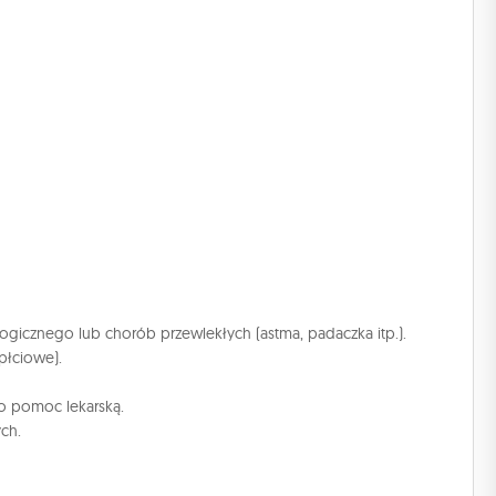
logicznego lub chorób przewlekłych (astma, padaczka itp.).
płciowe).
 o pomoc lekarską.
ch.