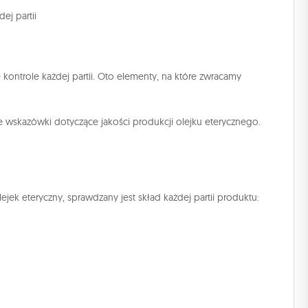
ej partii
ontrole każdej partii. Oto elementy, na które zwracamy
ne wskazówki dotyczące jakości produkcji olejku eterycznego.
ek eteryczny, sprawdzany jest skład każdej partii produktu: