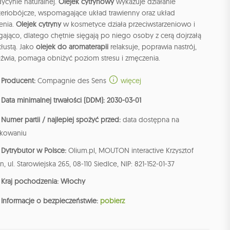
ycynie naturalnej.
Olejek cytrynowy
wykazuje działanie
teriobójcze, wspomagające układ trawienny oraz układ
enia.
Olejek cytryny
w kosmetyce działa przeciwstarzeniowo i
gająco, dlatego chętnie sięgają po niego osoby z cerą dojrzałą
tłustą. Jako
olejek do aromaterapii
relaksuje, poprawia nastrój,
eźwia, pomaga obniżyć poziom stresu i zmęczenia.
Producent:
Compagnie des Sens
więcej
Data minimalnej trwałości (DDM): 2030-03-01
Numer partii / najlepiej spożyć przed:
data dostępna na
kowaniu
Dytrybutor w Polsce:
Olium.pl, MOUTON interactive Krzysztof
n, ul. Starowiejska 265, 08-110 Siedlce, NIP: 821-152-01-37
Kraj pochodzenia: Włochy
Informacje o bezpieczeństwie:
pobierz