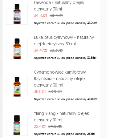
Lawenda - naturalny olejek
eteryczny 30ml
34.83zł
38.70zł
Najniższa cena z 30 dni przed obniżką:
38.70zł
Eukaliptus cytrynowy - naturalny
olejek eteryczny 30 ml
34.47zł
38.30zł
Najniższa cena z 30 dni przed obniżką:
32.55zł
Cynamonowiec kamforowy
Ravintsara - naturalny olejek
eteryczny 30 ml
35.01zł
38.90zł
Najniższa cena z 30 dni przed obniżką:
38.90zł
Ylang Ylang - naturalny olejek
eteryczny 10 ml
22.41zł
24.90zł
Najniższa cena z 30 dni przed obniżką:
21.16zł