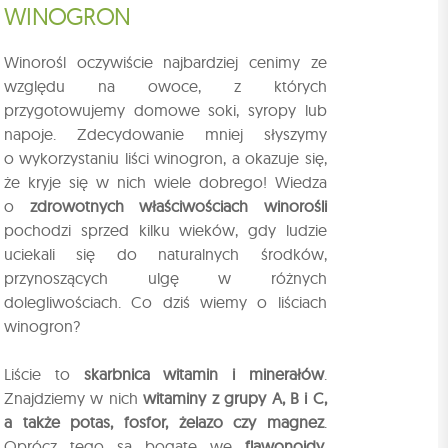
WINOGRON
Winorośl oczywiście najbardziej cenimy ze
względu na owoce, z których
przygotowujemy domowe soki, syropy lub
napoje. Zdecydowanie mniej słyszymy
o wykorzystaniu liści winogron, a okazuje się,
że kryje się w nich wiele dobrego! Wiedza
o
zdrowotnych właściwościach winorośli
pochodzi sprzed kilku wieków, gdy ludzie
uciekali się do naturalnych środków,
przynoszących ulgę w różnych
dolegliwościach. Co dziś wiemy o liściach
winogron?
Liście to
skarbnica witamin i minerałów
.
Znajdziemy w nich
witaminy z grupy A, B i C,
a także potas, fosfor, żelazo czy magnez
.
Oprócz tego są bogate we
flawonoidy,