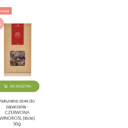
mocja
%
DO KOSZYKA
Naturalne zioła do
zaparzania -
CZERWONA
WINOROŚL (liście)
50g