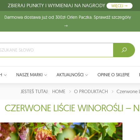
ZBIERAJ PUNKTY I WYMIENIAJ NA NAGRODY
WIĘCEJ
Darmowa dostawa już od 300zł Orlen Paczka. Sprawdź szczegóły
H
NASZE MARKI
AKTUALNOŚCI
OPINIE O SKLEPIE
JESTEŚ TUTAJ:
HOME
O PRODUKTACH
Czerwone L
CZERWONE LIŚCIE WINOROŚLI – 