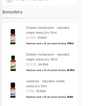
AKCESORIA I SPRZĘT
Bestsellery
AKCESORIA ZAPACHOWE
HERBATY
Drzewo herbaciane - naturalny
olejek eteryczny 10ml
SPRAYE ZAPACHOWE DO WNĘTRZ
16.02zł
17.80zł
Najniższa cena z 30 dni przed obniżką:
17.80zł
KSIĄŻKI
Drzewo herbaciane - naturalny
POMYSŁY NA PREZENT
olejek eteryczny 30ml
PROGRAM LOJALNOŚCIOWY
30.87zł
34.30zł
Najniższa cena z 30 dni przed obniżką:
34.30zł
Lawenda - naturalny olejek
eteryczny 10ml
17.91zł
19.90zł
Najniższa cena z 30 dni przed obniżką:
16.91zł