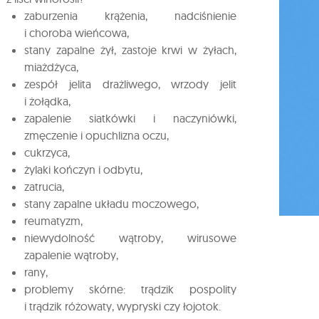
zaburzenia krążenia, nadciśnienie
i choroba wieńcowa,
stany zapalne żył, zastoje krwi w żyłach,
miażdżyca,
zespół jelita drażliwego, wrzody jelit
i żołądka,
zapalenie siatkówki i naczyniówki,
zmęczenie i opuchlizna oczu,
cukrzyca,
żylaki kończyn i odbytu,
zatrucia,
stany zapalne układu moczowego,
reumatyzm,
niewydolność wątroby, wirusowe
zapalenie wątroby,
rany,
problemy skórne: trądzik pospolity
i trądzik różowaty, wypryski czy łojotok.