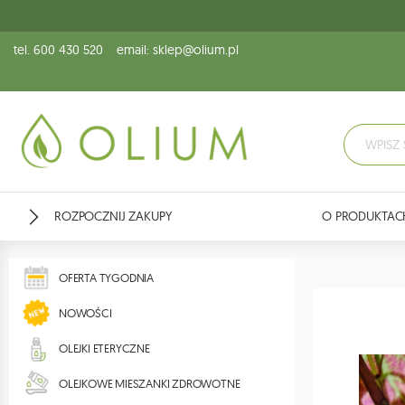
tel. 600 430 520
email: sklep@olium.pl
ROZPOCZNIJ ZAKUPY
O PRODUKTAC
OFERTA TYGODNIA
NOWOŚCI
OLEJKI ETERYCZNE
OLEJKOWE MIESZANKI ZDROWOTNE