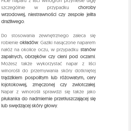
Picie naparu z liści winogron przyniesie ulgę
szczególnie w przypadku
choroby
wrzodowej, niestrawności czy zespole jelita
drażliwego
.
Do stosowania zewnętrznego zaleca się
robienie
okładów
. Gaziki nasączone naparem
nałóż na okolice oczu, w przypadku
stanów
zapalnych, obrzęków czy cieni pod oczami
.
Możesz także wykorzystać napar z liści
winorośli do przemywania skóry dotkniętej
trądzikiem pospolitym lub różowatym, cery
łojotokowej, zmęczonej czy zwiotczałej
.
Napar z winorośli sprawdzi się także jako
płukanka do nadmiernie przetłuszczającej się
lub swędzącej skóry głowy
.