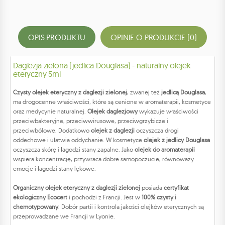
OPIS PRODUKTU
OPINIE O PRODUKCIE (0)
Daglezja zielona (jedlica Douglasa) - naturalny olejek
eteryczny 5ml
Czysty olejek eteryczny z daglezji zielonej
, zwanej też
jedlicą Douglasa
,
ma drogocenne właściwości, które są cenione w aromaterapii, kosmetyce
oraz medycynie naturalnej.
Olejek daglezjowy
wykazuje właściwości
przeciwbakteryjne, przeciwwirusowe, przeciwgrzybicze i
przeciwbólowe. Dodatkowo
olejek z daglezji
oczyszcza drogi
oddechowe i ułatwia oddychanie. W kosmetyce
olejek z jedlicy Douglasa
oczyszcza skórę i łagodzi stany zapalne. Jako
olejek do aromaterapii
wspiera koncentrację, przywraca dobre samopoczucie, równoważy
emocje i łagodzi stany lękowe.
Organiczny olejek eteryczny z daglezji zielonej
posiada
certyfikat
ekologiczny Ecocert
i pochodzi z Francji. Jest w
100% czysty i
chemotypowany
. Dobór partii i kontrola jakości olejków eterycznych są
przeprowadzane we Francji w Lyonie.