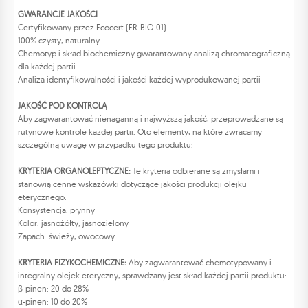
GWARANCJE JAKOŚCI
Certyfikowany przez Ecocert (FR-BIO-01)
100% czysty, naturalny
Chemotyp i skład biochemiczny gwarantowany analizą chromatograficzną
dla każdej partii
Analiza identyfikowalności i jakości każdej wyprodukowanej partii
JAKOŚĆ POD KONTROLĄ
Aby zagwarantować nienaganną i najwyższą jakość, przeprowadzane są
rutynowe kontrole każdej partii. Oto elementy, na które zwracamy
szczególną uwagę w przypadku tego produktu:
KRYTERIA ORGANOLEPTYCZNE:
Te kryteria odbierane są zmysłami i
stanowią cenne wskazówki dotyczące jakości produkcji olejku
eterycznego.
Konsystencja: płynny
Kolor: jasnożółty, jasnozielony
Zapach: świeży, owocowy
KRYTERIA FIZYKOCHEMICZNE:
Aby zagwarantować chemotypowany i
integralny olejek eteryczny, sprawdzany jest skład każdej partii produktu:
β-pinen: 20 do 28%
α-pinen: 10 do 20%