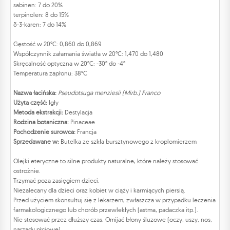
sabinen: 7 do 20%
terpinolen: 8 do 15%
δ-3-karen: 7 do 14%
Gęstość w 20°C: 0,860 do 0,869
Współczynnik załamania światła w 20°C: 1,470 do 1,480
Skręcalność optyczna w 20°C: -30° do -4°
Temperatura zapłonu: 38°C
Nazwa łacińska:
Pseudotsuga menziesii (Mirb.) Franco
Użyta część:
Igły
Metoda ekstrakcji:
Destylacja
Rodzina botaniczna:
Pinaceae
Pochodzenie surowca:
Francja
Sprzedawane w:
Butelka ze szkła bursztynowego z kroplomierzem
Olejki eteryczne to silne produkty naturalne, które należy stosować
ostrożnie.
Trzymać poza zasięgiem dzieci.
Niezalecany dla dzieci oraz kobiet w ciąży i karmiących piersią.
Przed użyciem skonsultuj się z lekarzem, zwłaszcza w przypadku leczenia
farmakologicznego lub chorób przewlekłych (astma, padaczka itp.).
Nie stosować przez dłuższy czas. Omijać błony śluzowe (oczy, uszy, nos,
narządy płciowe).