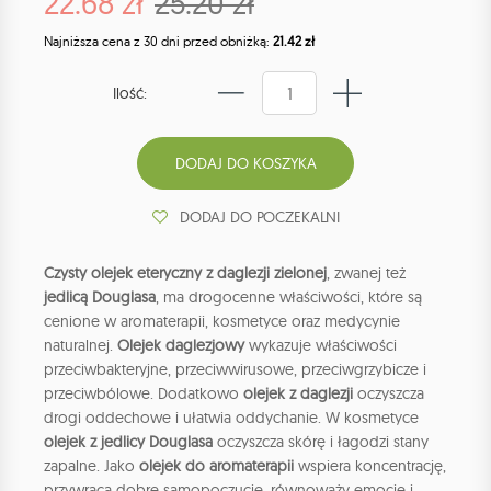
22.68 zł
25.20 zł
Najniższa cena z 30 dni przed obniżką:
21.42 zł
Ilość:
DODAJ DO POCZEKALNI
Czysty olejek eteryczny z daglezji zielonej
, zwanej też
jedlicą Douglasa
, ma drogocenne właściwości, które są
cenione w aromaterapii, kosmetyce oraz medycynie
naturalnej.
Olejek daglezjowy
wykazuje właściwości
przeciwbakteryjne, przeciwwirusowe, przeciwgrzybicze i
przeciwbólowe. Dodatkowo
olejek z daglezji
oczyszcza
drogi oddechowe i ułatwia oddychanie. W kosmetyce
olejek z jedlicy Douglasa
oczyszcza skórę i łagodzi stany
zapalne. Jako
olejek do aromaterapii
wspiera koncentrację,
przywraca dobre samopoczucie, równoważy emocje i