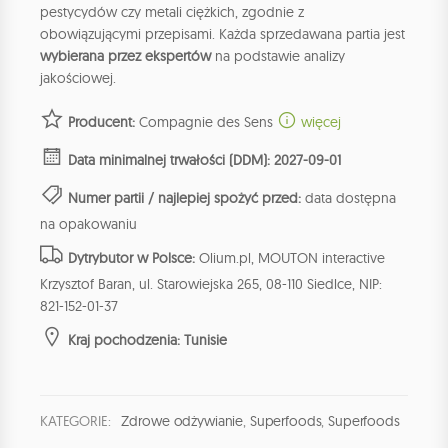
pestycydów czy metali ciężkich, zgodnie z
obowiązującymi przepisami. Każda sprzedawana partia jest
wybierana przez ekspertów
na podstawie analizy
jakościowej.
Producent:
Compagnie des Sens
więcej
Data minimalnej trwałości (DDM): 2027-09-01
Numer partii / najlepiej spożyć przed:
data dostępna
na opakowaniu
Dytrybutor w Polsce:
Olium.pl, MOUTON interactive
Krzysztof Baran, ul. Starowiejska 265, 08-110 Siedlce, NIP:
821-152-01-37
Kraj pochodzenia: Tunisie
KATEGORIE:
Zdrowe odżywianie
,
Superfoods
,
Superfoods