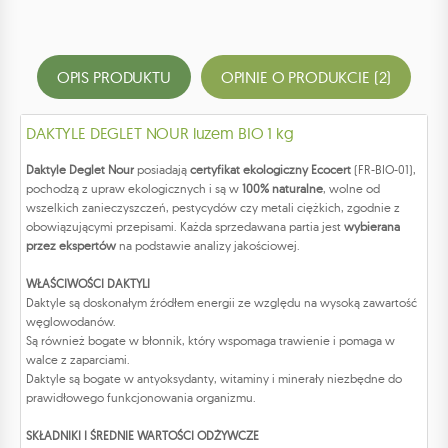
OPIS PRODUKTU
OPINIE O PRODUKCIE (2)
DAKTYLE DEGLET NOUR luzem BIO 1 kg
Daktyle Deglet Nour
posiadają
certyfikat ekologiczny Ecocert
(FR-BIO-01),
pochodzą z upraw ekologicznych i są w
100% naturalne
, wolne od
wszelkich zanieczyszczeń, pestycydów czy metali ciężkich, zgodnie z
obowiązującymi przepisami. Każda sprzedawana partia jest
wybierana
przez ekspertów
na podstawie analizy jakościowej.
WŁAŚCIWOŚCI DAKTYLI
Daktyle są doskonałym źródłem energii ze względu na wysoką zawartość
węglowodanów.
Są również bogate w błonnik, który wspomaga trawienie i pomaga w
walce z zaparciami.
Daktyle są bogate w antyoksydanty, witaminy i minerały niezbędne do
prawidłowego funkcjonowania organizmu.
SKŁADNIKI I ŚREDNIE WARTOŚCI ODŻYWCZE