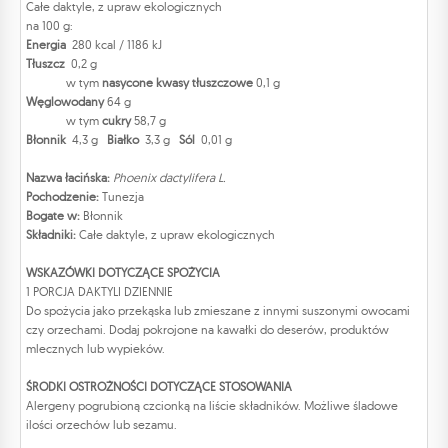
Całe daktyle, z upraw ekologicznych
na 100 g:
Energia
280 kcal / 1186 kJ
Tłuszcz
0,2 g
w tym
nasycone kwasy tłuszczowe
0,1 g
Węglowodany
64 g
w tym
cukry
58,7 g
Błonnik
4,3 g
Białko
3,3 g
Sól
0,01 g
Nazwa łacińska:
Phoenix dactylifera L.
Pochodzenie:
Tunezja
Bogate w:
Błonnik
Składniki:
Całe daktyle, z upraw ekologicznych
WSKAZÓWKI DOTYCZĄCE SPOŻYCIA
1 PORCJA DAKTYLI DZIENNIE
Do spożycia jako przekąska lub zmieszane z innymi suszonymi owocami
czy orzechami. Dodaj pokrojone na kawałki do deserów, produktów
mlecznych lub wypieków.
ŚRODKI OSTROŻNOŚCI DOTYCZĄCE STOSOWANIA
Alergeny pogrubioną czcionką na liście składników. Możliwe śladowe
ilości orzechów lub sezamu.