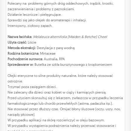
Polecany na: problemy górnych dróg oddechowych, trądzik, krostki,
zaczerwienienia i problemy z paznokciami.
Działanie lecznicze i pielęgnujące.
Sprawdzi się jako olejek do aromaterapii i inhalacji.
Intensywny, ziołowy zapach.
Nazwa łacińska:
Melaleuca alternifolia (Maiden & Betche) Cheel
Użyta część:
Liście
Metoda ekstrakcji:
Destylacja z parą wodną
Rodzina botaniczna:
Mirtaceae
Pochodzenie surowca:
Australia, RPA
Sprzedawane w:
Butelka ze szkła bursztynowego z kroplomierzem
Olejki eteryczne to silne produkty naturalne, które należy stosować
ostrożnie.
Trzymać poza zasięgiem dzieci.
Nie zalecany dla dzieci oraz kobiet w ciąży i karmiących piersią.
Przed użyciem skonsultuj się z lekarzem, zwłaszcza w przypadku leczenia
farmakologicznego lub chorób przewlekłych (astma, padaczka itp.).
Nie stosować przez dłuższy czas. Omijać błony śluzowe (oczy, uszy, nos,
narządy płciowe).
W przypadku aplikacji na skórę rozcieńczyć w oleju bazowym.
W przypadku wystąpienia podrażnienia należy przerwać stosowanie i