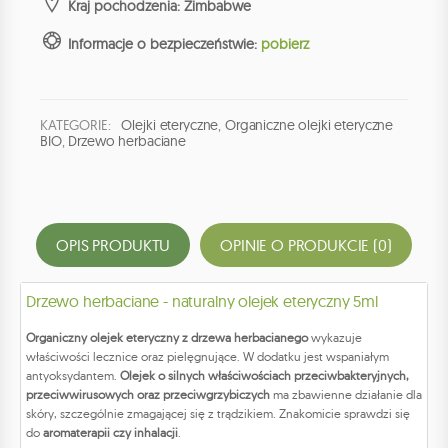
Kraj pochodzenia: Zimbabwe
Informacje o bezpieczeństwie:
pobierz
KATEGORIE:
Olejki eteryczne
,
Organiczne olejki eteryczne
BIO
,
Drzewo herbaciane
OPIS PRODUKTU
OPINIE O PRODUKCIE (0)
Drzewo herbaciane - naturalny olejek eteryczny 5ml
Organiczny olejek eteryczny z drzewa herbacianego
wykazuje
właściwości lecznice oraz pielęgnujące. W dodatku jest wspaniałym
antyoksydantem.
Olejek o silnych właściwościach przeciwbakteryjnych,
przeciwwirusowych oraz przeciwgrzybiczych
ma zbawienne działanie dla
skóry, szczególnie zmagającej się z trądzikiem. Znakomicie sprawdzi się
do
aromaterapii czy inhalacji
.