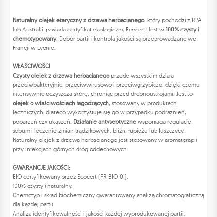
Naturalny olejek eteryczny z drzewa herbacianego
, który pochodzi z RPA
lub Australii, posiada certyfikat ekologiczny Ecocert. Jest w
100% czysty i
chemotypowany
. Dobór partii i kontrola jakości są przeprowadzane we
Francji w Lyonie.
WŁAŚCIWOŚCI
Czysty olejek z drzewa herbacianego
przede wszystkim działa
przeciwbakteryjnie, przeciwwirusowo i przeciwgrzybiczo, dzięki czemu
intensywnie oczyszcza skórę, chroniąc przed drobnoustrojami. Jest to
olejek o właściwościach łagodzących
, stosowany w produktach
leczniczych, dlatego wykorzystuje się go w przypadku podrażnień,
poparzeń czy ukąszeń.
Działanie antyseptyczne
wspomaga regulację
sebum i leczenie zmian trądzikowych, blizn, łupieżu lub łuszczycy.
Naturalny olejek z drzewa herbacianego jest stosowany w aromaterapii
przy infekcjach górnych dróg oddechowych.
GWARANCJE JAKOŚCI:
BIO certyfikowany przez Ecocert (FR-BIO-01).
100% czysty i naturalny.
Chemotyp i skład biochemiczny gwarantowany analizą chromatograficzną
dla każdej partii.
Analiza identyfikowalności i jakości każdej wyprodukowanej partii.