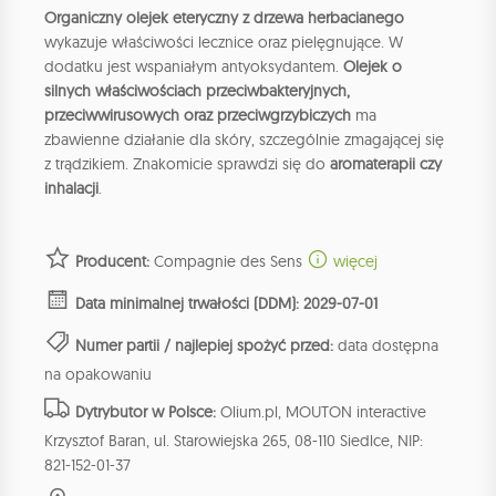
Organiczny olejek eteryczny z drzewa herbacianego
wykazuje właściwości lecznice oraz pielęgnujące. W
dodatku jest wspaniałym antyoksydantem.
Olejek o
silnych właściwościach przeciwbakteryjnych,
przeciwwirusowych oraz przeciwgrzybiczych
ma
zbawienne działanie dla skóry, szczególnie zmagającej się
z trądzikiem. Znakomicie sprawdzi się do
aromaterapii czy
inhalacji
.
Producent:
Compagnie des Sens
więcej
Data minimalnej trwałości (DDM): 2029-07-01
Numer partii / najlepiej spożyć przed:
data dostępna
na opakowaniu
Dytrybutor w Polsce:
Olium.pl, MOUTON interactive
Krzysztof Baran, ul. Starowiejska 265, 08-110 Siedlce, NIP:
821-152-01-37