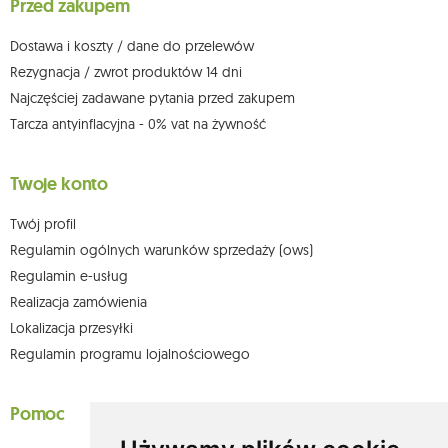
Przed zakupem
którego dokonano na podstawie zgody przed jej cofnięciem. W tym celu
możesz kontaktować się z działem obsługi klienta Mouton Interactive pod
adresem e-mail lub pisemnie na adres siedziby.
Dostawa i koszty / dane do przelewów
Więcej informacji:
www.mouton.pl/ODO
Rezygnacja / zwrot produktów 14 dni
Najczęściej zadawane pytania przed zakupem
Tarcza antyinflacyjna - 0% vat na żywność
Twoje konto
Twój profil
Regulamin ogólnych warunków sprzedaży (ows)
Regulamin e-usług
Realizacja zamówienia
Lokalizacja przesyłki
Regulamin programu lojalnościowego
Pomoc