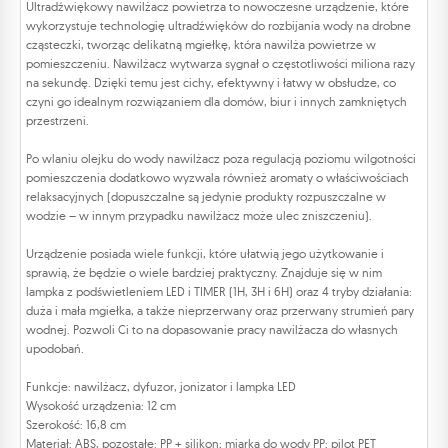
Ultradźwiękowy nawilżacz powietrza to nowoczesne urządzenie, które
wykorzystuje technologię ultradźwięków do rozbijania wody na drobne
cząsteczki, tworząc delikatną mgiełkę, która nawilża powietrze w
pomieszczeniu. Nawilżacz wytwarza sygnał o częstotliwości miliona razy
na sekundę. Dzięki temu jest cichy, efektywny i łatwy w obsłudze, co
czyni go idealnym rozwiązaniem dla domów, biur i innych zamkniętych
przestrzeni.
Po wlaniu olejku do wody nawilżacz poza regulacją poziomu wilgotności
pomieszczenia dodatkowo wyzwala również aromaty o właściwościach
relaksacyjnych (dopuszczalne są jedynie produkty rozpuszczalne w
wodzie – w innym przypadku nawilżacz może ulec zniszczeniu).
Urządzenie posiada wiele funkcji, które ułatwią jego użytkowanie i
sprawią, że będzie o wiele bardziej praktyczny. Znajduje się w nim
lampka z podświetleniem LED i TIMER (1H, 3H i 6H) oraz 4 tryby działania:
duża i mała mgiełka, a także nieprzerwany oraz przerwany strumień pary
wodnej. Pozwoli Ci to na dopasowanie pracy nawilżacza do własnych
upodobań.
Funkcje: nawilżacz, dyfuzor, jonizator i lampka LED
Wysokość urządzenia: 12 cm
Szerokość: 16,8 cm
Materiał: ABS, pozostałe: PP + silikon; miarka do wody PP; pilot PET