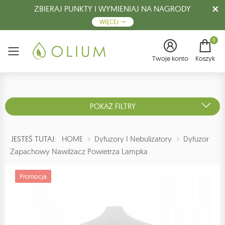
ZBIERAJ PUNKTY I WYMIENIAJ NA NAGRODY
WIĘCEJ
0
Menu
Twoje konto
Koszyk
POKAŻ FILTRY
JESTEŚ TUTAJ:
HOME
Dyfuzory I Nebulizatory
Dyfuzor
Zapachowy Nawilżacz Powietrza Lampka
Promocja