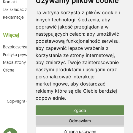
Używamy plików cookie
Kontakt
Jak składać zamówienia w sklepie olium.pl?
Ta witryna korzysta z plików cookie i
Reklamacje
innych technologii śledzenia, aby
poprawić jakość przeglądania w
następujących celach:
aby umożliwić
Więcej
podstawową funkcjonalność serwisu
,
Bezpieczeństwo płatności
aby zapewnić lepsze wrażenia z
Polityka prywatności
korzystania ze strony internetowej
,
aby zmierzyć Twoje zainteresowanie
Mapa strony
naszymi produktami i usługami oraz
Oferta
personalizować interakcje
marketingowe
,
aby dostarczać
reklamy które są dla Ciebie bardziej
odpowiednie
.
Copyright © olium.pl. Wszystkie prawa zastrzeżone. Designed by
MOUTON interactive
Zgoda
Zobacz nasz profil na:
Odmawiam
Zmiana ustawień