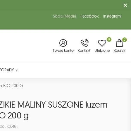
Social Media
Facebook
Instagram
0
0
Twoje konto
Kontakt
Ulubione
Koszyk
PORADY
m BIO 200 G
ZIKIE MALINY SUSZONE luzem
IO 200 g
bol: OL461