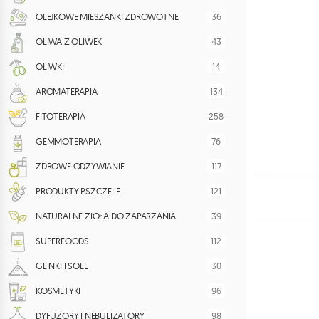
36
OLEJKOWE MIESZANKI ZDROWOTNE
43
OLIWA Z OLIWEK
14
OLIWKI
134
AROMATERAPIA
258
FITOTERAPIA
76
GEMMOTERAPIA
117
ZDROWE ODŻYWIANIE
121
PRODUKTY PSZCZELE
39
NATURALNE ZIOŁA DO ZAPARZANIA
112
SUPERFOODS
30
GLINKI I SOLE
96
KOSMETYKI
98
DYFUZORY I NEBULIZATORY