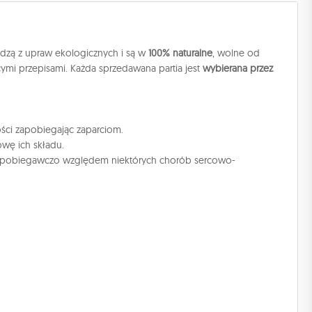
dzą z upraw ekologicznych i są w
100% naturalne
, wolne od
cymi przepisami. Każda sprzedawana partia jest
wybierana przez
ści zapobiegając zaparciom.
wę ich składu.
ą zapobiegawczo względem niektórych chorób sercowo-