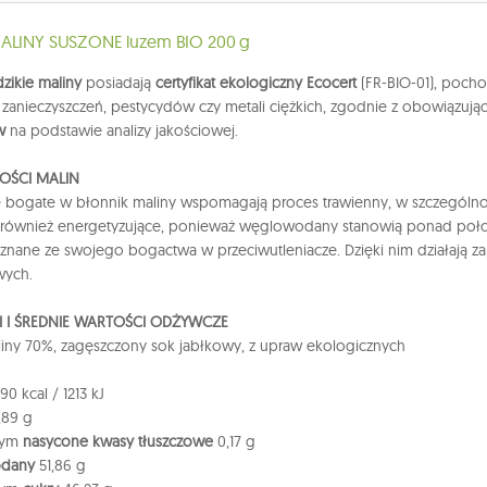
MALINY SUSZONE luzem BIO 200 g
zikie maliny
posiadają
certyfikat ekologiczny Ecocert
(FR-BIO-01), pocho
 zanieczyszczeń, pestycydów czy metali ciężkich, zgodnie z obowiązują
w
na podstawie analizy jakościowej.
OŚCI MALIN
e bogate w błonnik maliny wspomagają proces trawienny, w szczególno
ą również energetyzujące, ponieważ węglowodany stanowią ponad poło
 znane ze swojego bogactwa w przeciwutleniacze. Dzięki nim działaj
wych.
I I ŚREDNIE WARTOŚCI ODŻYWCZE
liny 70%, zagęszczony sok jabłkowy, z upraw ekologicznych
0 kcal / 1213 kJ
89 g
tym
nasycone kwasy tłuszczowe
0,17 g
dany
51,86 g