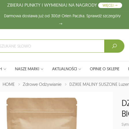
ZBIERAJ PUNKTY I WYMIENIAJ NA NAGRODY
WIĘCEJ
Darmowa dostawa już od 300zł Orlen Paczka. Sprawdź szczegóły
H
NASZE MARKI
AKTUALNOŚCI
OPINIE O SKLEPIE
J:
HOME
Zdrowe Odżywianie
DZIKIE MALINY SUSZONE Luze
D
B
Sym