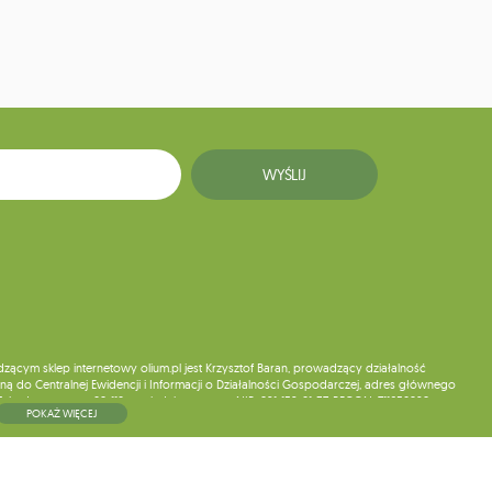
WYŚLIJ
ym sklep internetowy olium.pl jest Krzysztof Baran, prowadzący działalność
ą do Centralnej Ewidencji i Informacji o Działalności Gospodarczej, adres głównego
5, kod pocztowy: 08-110, posiadający numer NIP: 821-152-01-37, REGON: 711650928 .
POKAŻ WIĘCEJ
ne do chwili rezygnacji z subskrypcji.
wych, ich sprostowania, usunięcia, ograniczenia przetwarzania, wniesienia sprzeciwu
skargi do organu nadzorczego oraz cofnięcia zgody w dowolnym momencie bez