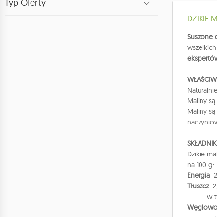
Typ Oferty
DZIKIE 
Suszone d
wszelkich
ekspertó
WŁAŚCIW
Naturalni
Maliny s
Maliny są
naczynio
SKŁADNIK
Dzikie ma
na 100 g:
Energia
29
Tłuszcz
2,
w 
Węglowo