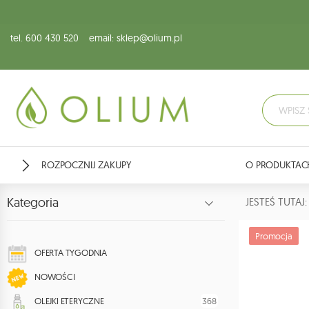
tel. 600 430 520
email: sklep@olium.pl
ROZPOCZNIJ ZAKUPY
O PRODUKTAC
Kategoria
JESTEŚ TUTA
Promocja
OFERTA TYGODNIA
NOWOŚCI
368
OLEJKI ETERYCZNE