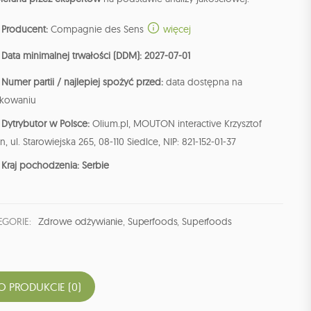
Producent:
Compagnie des Sens
więcej
Data minimalnej trwałości (DDM): 2027-07-01
Numer partii / najlepiej spożyć przed:
data dostępna na
kowaniu
Dytrybutor w Polsce:
Olium.pl, MOUTON interactive Krzysztof
n, ul. Starowiejska 265, 08-110 Siedlce, NIP: 821-152-01-37
Kraj pochodzenia: Serbie
EGORIE:
Zdrowe odżywianie
,
Superfoods
,
Superfoods
O PRODUKCIE (0)