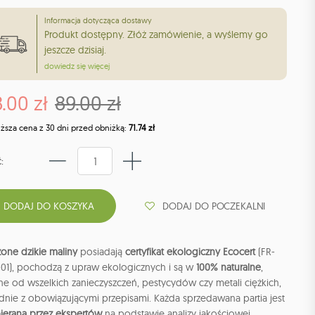
Informacja dotycząca dostawy
Produkt dostępny. Złóż zamówienie, a wyślemy go
jeszcze dzisiaj.
dowiedz się więcej
.00 zł
89.00 zł
iższa cena z 30 dni przed obniżką:
71.74 zł
:
DODAJ DO POCZEKALNI
one dzikie maliny
posiadają
certyfikat ekologiczny Ecocert
(FR-
-01), pochodzą z upraw ekologicznych i są w
100% naturalne
,
e od wszelkich zanieczyszczeń, pestycydów czy metali ciężkich,
dnie z obowiązującymi przepisami. Każda sprzedawana partia jest
ierana przez ekspertów
na podstawie analizy jakościowej.