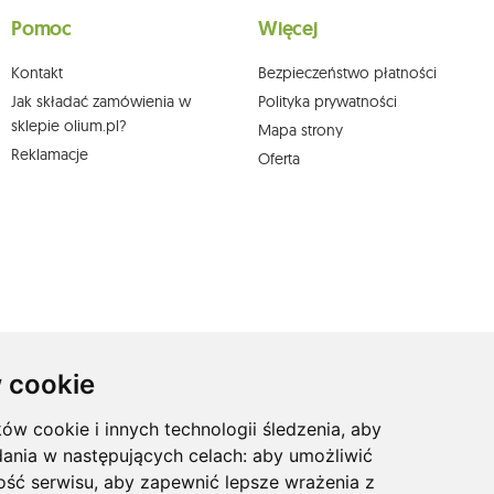
a podstawie zgody przed jej cofnięciem. W tym celu możesz kontaktować się z
Pomoc
Więcej
 pisemnie na adres siedziby.
Kontakt
Bezpieczeństwo płatności
Jak składać zamówienia w
Polityka prywatności
sklepie olium.pl?
Mapa strony
Reklamacje
Oferta
 cookie
ków cookie i innych technologii śledzenia, aby
dania w następujących celach:
aby umożliwić
ość serwisu
,
aby zapewnić lepsze wrażenia z