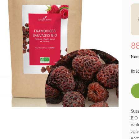
88
Najn
Ilość
Susz
BIO
woln
zgo
wyb