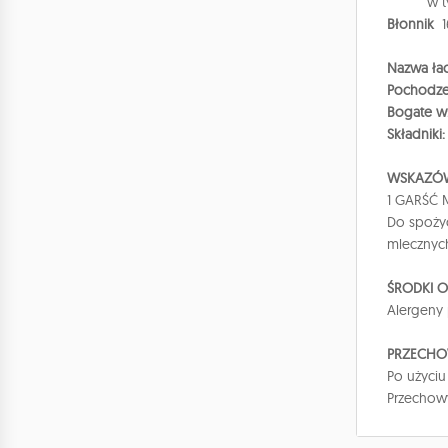
w 
Błonnik
Nazwa łac
Pochodze
Bogate w
Składniki
WSKAZÓW
1 GARŚĆ 
Do spożyc
mlecznych 
ŚRODKI 
Alergeny 
PRZECHO
Po użyciu
Przechowy