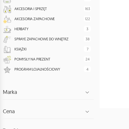
163
AKCESORIA I SPRZĘT
122
AKCESORIA ZAPACHOWE
3
HERBATY
38
SPRAYE ZAPACHOWE DO WNĘTRZ
7
KSIĄŻKI
24
POMYSŁY NA PREZENT
4
PROGRAM LOJALNOŚCIOWY
Marka
Cena