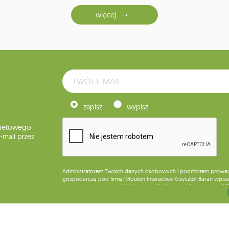
więcej
zapisz
wypisz
rnetowego
mail przez
Administratorem Twoich danych osobowych i podmiotem prowadząc
gospodarczą pod firmą: Mouton Interactive Krzysztof Baran wpisan
miejsca wykonywania działalności w Siedlcach, ul. Starowiejska 26
Dane będą przetwarzane w celu wysyłki newslettera i przechowywa
Przysługuje Ci prawo do żądania dostępu do swoich danych osobo
wobec przetwarzania swoich danych oraz prawo do wniesienia 