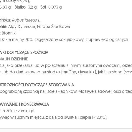
tym
cukry
46,23 g
16,83 g
Białko
3,2 g
Sól
0,073 g
ińska:
Rubus idaeus L.
nie:
Alpy Dynarskie, Europa Środkowa
:
Błonnik
:
Dzikie maliny 70%, zagęszczony sok jabłkowy, z upraw ekologicznych
KI DOTYCZĄCE SPOŻYCIA
MALIN DZIENNIE
ia jako przekąska lub w połączeniu z innymi suszonymi owocami, orz
lub do dań zarówno na słodko (muffiny, ciasta itp.), jak i na słono (sosy, 
OSTROŻNOŚCI DOTYCZĄCE STOSOWANIA
pogrubioną czcionką na liście składników. Możliwe śladowe ilości orz
WYWANIE I KONSERWACJA
 szczelnie zamknąć.
wać w suchym miejscu, z dala od światła i ciepła (< 20°C).