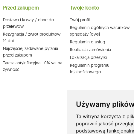
wpływu na zgodność z prawem przetwarzania, którego dokonano n
Przed zakupem
Twoje konto
działem obsługi klienta Mouton Interactive pod adresem e-mail lub
Więcej informacji:
www.mouton.pl/ODO
Dostawa i koszty / dane do
Twój profil
przelewów
Regulamin ogólnych warunków
Rezygnacja / zwrot produktów
sprzedaży (ows)
14 dni
Regulamin e-usług
Najczęściej zadawane pytania
Realizacja zamówienia
przed zakupem
Lokalizacja przesyłki
Tarcza antyinflacyjna - 0% vat na
Regulamin programu
żywność
lojalnościowego
Używamy plików
Ta witryna korzysta z pli
poprawić jakość przeglą
podstawową funkcjonaln