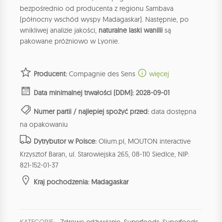
bezpośrednio od producenta z regionu Sambava
(północny wschód wyspy Madagaskar). Następnie, po
wnikliwej analizie jakości,
naturalne laski wanilii
są
pakowane próżniowo w Lyonie.
Producent:
Compagnie des Sens
więcej
Data minimalnej trwałości (DDM): 2028-09-01
Numer partii / najlepiej spożyć przed:
data dostępna
na opakowaniu
Dytrybutor w Polsce:
Olium.pl, MOUTON interactive
Krzysztof Baran, ul. Starowiejska 265, 08-110 Siedlce, NIP:
821-152-01-37
Kraj pochodzenia: Madagaskar