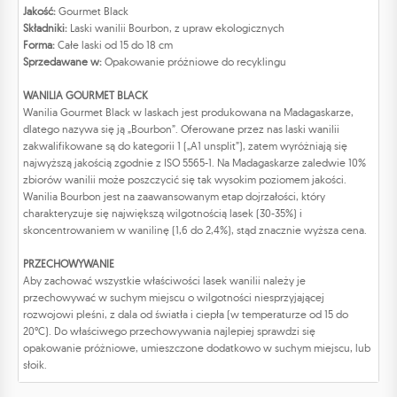
Jakość:
Gourmet Black
Składniki:
Laski wanilii Bourbon, z upraw ekologicznych
Forma:
Całe laski od 15 do 18 cm
Sprzedawane w:
Opakowanie próżniowe do recyklingu
WANILIA GOURMET BLACK
Wanilia Gourmet Black w laskach jest produkowana na Madagaskarze,
dlatego nazywa się ją „Bourbon”. Oferowane przez nas laski wanilii
zakwalifikowane są do kategorii 1 („A1 unsplit”), zatem wyróżniają się
najwyższą jakością zgodnie z ISO 5565-1. Na Madagaskarze zaledwie 10%
zbiorów wanilii może poszczycić się tak wysokim poziomem jakości.
Wanilia Bourbon jest na zaawansowanym etap dojrzałości, który
charakteryzuje się największą wilgotnością lasek (30-35%) i
skoncentrowaniem w wanilinę (1,6 do 2,4%), stąd znacznie wyższa cena.
PRZECHOWYWANIE
Aby zachować wszystkie właściwości lasek wanilii należy je
przechowywać w suchym miejscu o wilgotności niesprzyjającej
rozwojowi pleśni, z dala od światła i ciepła (w temperaturze od 15 do
20°C). Do właściwego przechowywania najlepiej sprawdzi się
opakowanie próżniowe, umieszczone dodatkowo w suchym miejscu, lub
słoik.