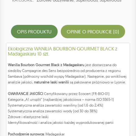
KATEGORIE:
Zdrowe odżywianie
,
Superfoods
,
Superfoods
OPIS PRODUKTU
OPINIE O PRODUKCIE (0)
Ekologiczna WANILIA BOURBON GOURMET BLACK z
Madagaskaru 10 szt.
Wanilia Bourbon Gourmet Black z Madagaskaru
jest dostarczana do
siedziby Compagnie des Sens bezpośrednio od producenta z regionu
Sambava (północny wschód wyspy Madagaskar). Następnie, po wnikliwej
analizie jakości,
naturalne laski wanilii
są pakowane próżniowo w Lyonie.
GWARANCJE JAKOŚCI
Certyfikowany przez Ecocert (FR-BIO-01)
Kategoria „A1 unsplit” (najbardziej jakościowa – norma ISO 5565-1)
Systematyczna analiza zawartości waniliny (od 1,6 do 2,4%)
Systematyczna analiza zawartości wody (od 30 do 38%)
Zdrowe i elastyczne laski
Identyfikowalność i analiza jakości każdej wyprodukowanej partii
Pochodzenie surowca:
Madagaskar