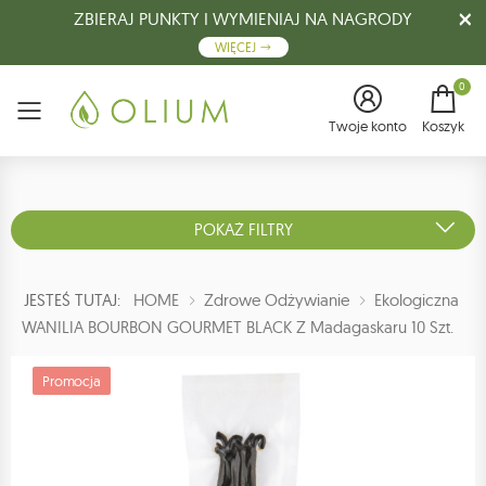
ZBIERAJ PUNKTY I WYMIENIAJ NA NAGRODY
WIĘCEJ
0
Menu
Twoje konto
Koszyk
POKAŻ FILTRY
JESTEŚ TUTAJ:
HOME
Zdrowe Odżywianie
Ekologiczna
WANILIA BOURBON GOURMET BLACK Z Madagaskaru 10 Szt.
Promocja