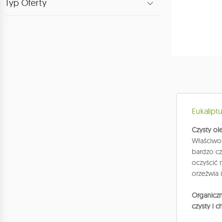
Typ Oferty
Eukalipt
Czysty ol
Właściwoś
bardzo cz
oczyścić 
orzeźwia 
Organiczn
czysty i