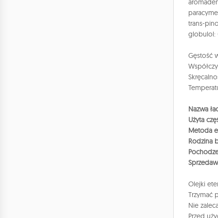
aromaden
paracyme
trans-pin
globulol:
Gęstość w
Współczyn
Skręcalno
Temperatu
Nazwa łac
Użyta czę
Metoda ek
Rodzina b
Pochodze
Sprzedaw
Olejki et
Trzymać p
Nie zaleca
Przed uży