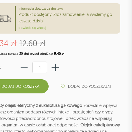
Informacja dotycząca dostawy
Produkt dostępny. Złóż zamówienie, a wyślemy go
jeszcze dzisiaj.
dowiedz się więcej
.34 zł
12.60 zł
iższa cena z 30 dni przed obniżką:
9.45 zł
:
DODAJ DO POCZEKALNI
ty olejek eteryczny z eukaliptusa gałkowego
korzystnie wpływa
asz organizm podczas różnych infekcji, przeziębień czy grypy.
ściwości przeciwdrobnoustrojowe i przeciwzapalne wspierają
z organizm w czasie osłabionej odporności.
Olejek eukaliptusowy
 bardzo często wykorzystywany do inhalacji ze względu na