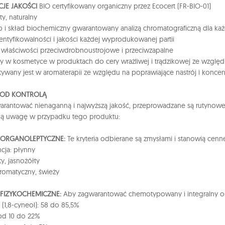
JE JAKOŚCI
BIO certyfikowany organiczny przez Ecocert (FR-BIO-01)
ty, naturalny
i skład biochemiczny gwarantowany analizą chromatograficzną dla każd
dentyfikowalności i jakości każdej wyprodukowanej partii
właściwości przeciwdrobnoustrojowe i przeciwzapalne
 w kosmetyce w produktach do cery wrażliwej i trądzikowej ze względ
ywany jest w aromaterapii ze względu na poprawiające nastrój i koncen
POD KONTROLĄ
rantować nienaganną i najwyższą jakość, przeprowadzane są rutynowe k
ną uwagę w przypadku tego produktu:
A ORGANOLEPTYCZNE:
Te kryteria odbierane są zmysłami i stanowią cenn
cja: płynny
ty, jasnożółty
romatyczny, świeży
 FIZYKOCHEMICZNE:
Aby zagwarantować chemotypowany i integralny olej
 (1,8-cyneol): 58 do 85,5%
od 10 do 22%