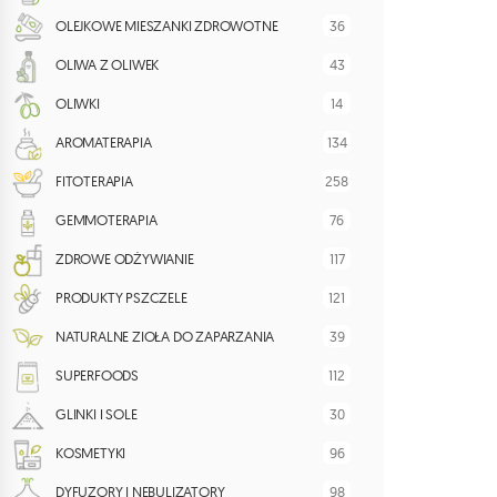
36
OLEJKOWE MIESZANKI ZDROWOTNE
43
OLIWA Z OLIWEK
14
OLIWKI
134
AROMATERAPIA
258
FITOTERAPIA
76
GEMMOTERAPIA
117
ZDROWE ODŻYWIANIE
121
PRODUKTY PSZCZELE
39
NATURALNE ZIOŁA DO ZAPARZANIA
112
SUPERFOODS
30
GLINKI I SOLE
96
KOSMETYKI
98
DYFUZORY I NEBULIZATORY