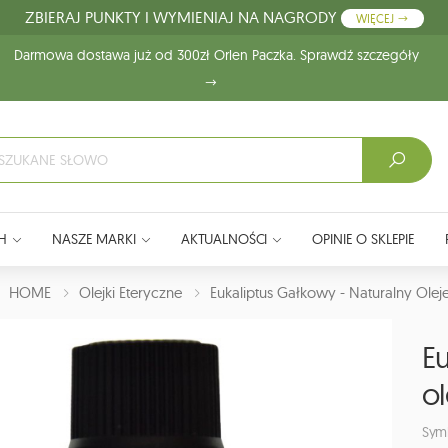
ZBIERAJ PUNKTY I WYMIENIAJ NA NAGRODY
WIĘCEJ
Darmowa dostawa już od 300zł Orlen Paczka. Sprawdź szczegóły
H
NASZE MARKI
AKTUALNOŚCI
OPINIE O SKLEPIE
J:
HOME
Olejki Eteryczne
Eukaliptus Gałkowy - Naturalny Olej
Eu
ol
Sym