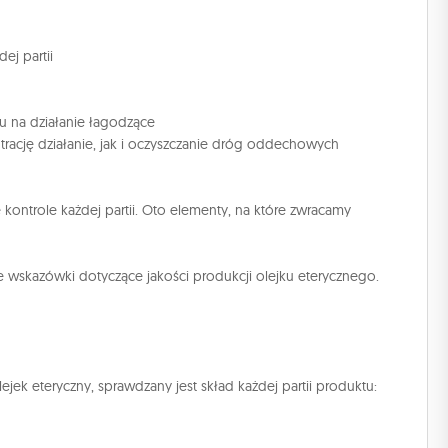
ej partii
u na działanie łagodzące
trację działanie, jak i oczyszczanie dróg oddechowych
ontrole każdej partii. Oto elementy, na które zwracamy
e wskazówki dotyczące jakości produkcji olejku eterycznego.
ek eteryczny, sprawdzany jest skład każdej partii produktu: