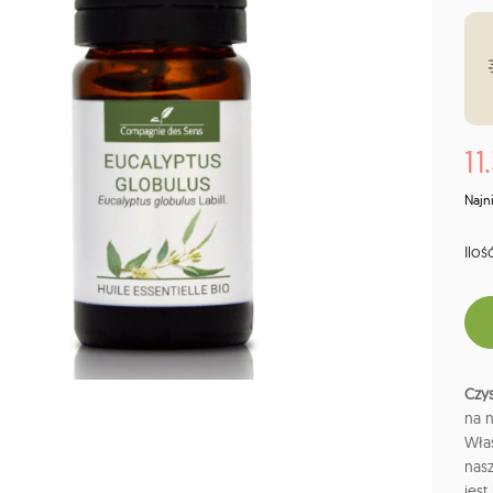
11
Najn
Ilość
Czys
na n
Wła
nas
jest