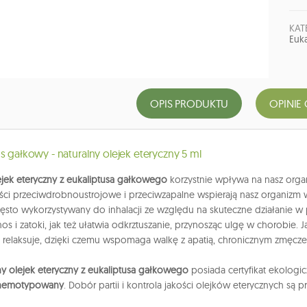
KAT
Euka
OPIS PRODUKTU
OPINIE 
us gałkowy - naturalny olejek eteryczny 5 ml
ejek eteryczny z eukaliptusa gałkowego
korzystnie wpływa na nasz organ
ci przeciwdrobnoustrojowe i przeciwzapalne wspierają nasz organizm 
ęsto wykorzystywany do inhalacji ze względu na skuteczne działanie
nos i zatoki, jak też ułatwia odkrztuszanie, przynosząc ulgę w chorobie. 
i relaksuje, dzięki czemu wspomaga walkę z apatią, chronicznym zmęcze
y olejek eteryczny z eukaliptusa gałkowego
posiada certyfikat ekologicz
 chemotypowany
. Dobór partii i kontrola jakości olejków eterycznych są