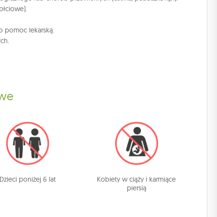
płciowe).
 o pomoc lekarską.
ch.
owe
Dzieci poniżej 6 lat
Kobiety w ciąży i karmiące
piersią