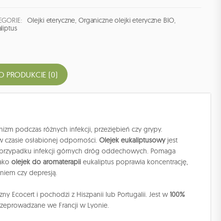
EGORIE:
Olejki eteryczne
,
Organiczne olejki eteryczne BIO
,
liptus
O PRODUKCIE (0)
izm podczas różnych infekcji, przeziębień czy grypy.
w czasie osłabionej odporności.
Olejek eukaliptusowy
jest
 w przypadku infekcji górnych dróg oddechowych. Pomaga
Jako
olejek do aromaterapii
eukaliptus poprawia koncentrację,
niem czy depresją.
ny Ecocert i pochodzi z Hiszpanii lub Portugalii. Jest w
100%
 przeprowadzane we Francji w Lyonie.