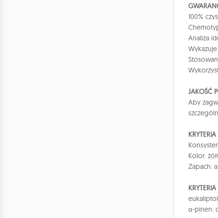
GWARANC
100% czys
Chemotyp 
Analiza i
Wykazuje 
Stosowany
Wykorzyst
JAKOŚĆ 
Aby zagwa
szczegól
KRYTERI
Konsysten
Kolor: żół
Zapach: a
KRYTERIA
eukaliptol
α-pinen: 