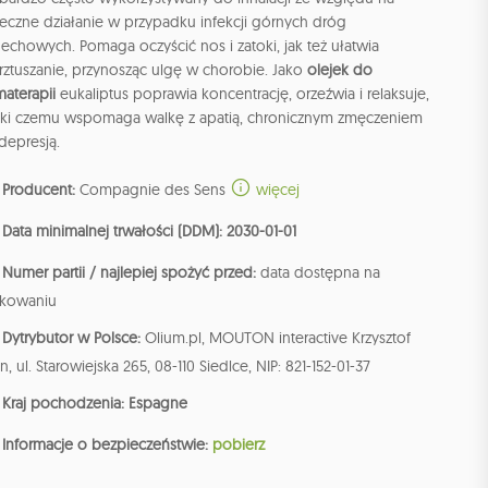
eczne działanie w przypadku infekcji górnych dróg
chowych. Pomaga oczyścić nos i zatoki, jak też ułatwia
rztuszanie, przynosząc ulgę w chorobie. Jako
olejek do
aterapii
eukaliptus poprawia koncentrację, orzeźwia i relaksuje,
ęki czemu wspomaga walkę z apatią, chronicznym zmęczeniem
depresją.
Producent:
Compagnie des Sens
więcej
Data minimalnej trwałości (DDM): 2030-01-01
Numer partii / najlepiej spożyć przed:
data dostępna na
kowaniu
Dytrybutor w Polsce:
Olium.pl, MOUTON interactive Krzysztof
n, ul. Starowiejska 265, 08-110 Siedlce, NIP: 821-152-01-37
Kraj pochodzenia: Espagne
Informacje o bezpieczeństwie:
pobierz