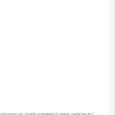
logicznego lub chorób przewlekłych (astma, padaczka itp.).