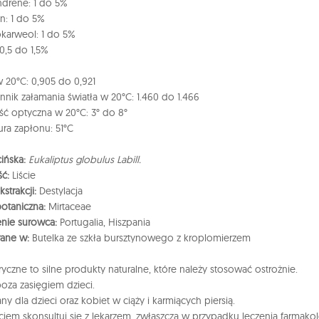
drene: 1 do 5%
n: 1 do 5%
okarweol: 1 do 5%
 0,5 do 1,5%
 20°C: 0,905 do 0,921
nik załamania światła w 20°C: 1.460 do 1.466
ść optyczna w 20°C: 3° do 8°
ra zapłonu: 51°C
ińska:
Eukaliptus globulus Labill.
ść:
Liście
strakcji:
Destylacja
otaniczna:
Mirtaceae
nie surowca:
Portugalia, Hiszpania
ane w:
Butelka ze szkła bursztynowego z kroplomierzem
eryczne to silne produkty naturalne, które należy stosować ostrożnie.
oza zasięgiem dzieci.
ny dla dzieci oraz kobiet w ciąży i karmiących piersią.
ciem skonsultuj się z lekarzem, zwłaszcza w przypadku leczenia farmako