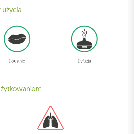
 użycia
Doustnie
Dyfuzja
 użytkowaniem