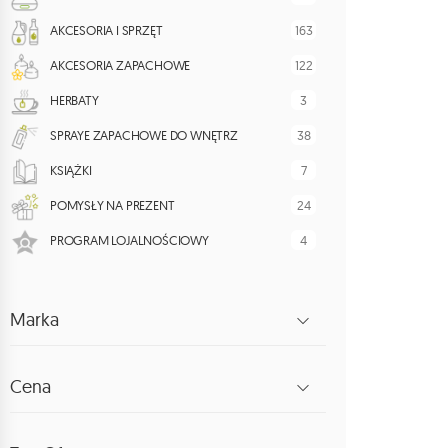
163
AKCESORIA I SPRZĘT
122
AKCESORIA ZAPACHOWE
3
HERBATY
38
SPRAYE ZAPACHOWE DO WNĘTRZ
7
KSIĄŻKI
24
POMYSŁY NA PREZENT
4
PROGRAM LOJALNOŚCIOWY
Marka
Cena