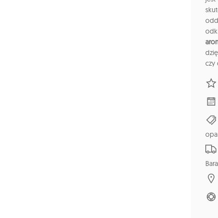
skut
odde
odk
arom
dzi
czy 
opa
Bara