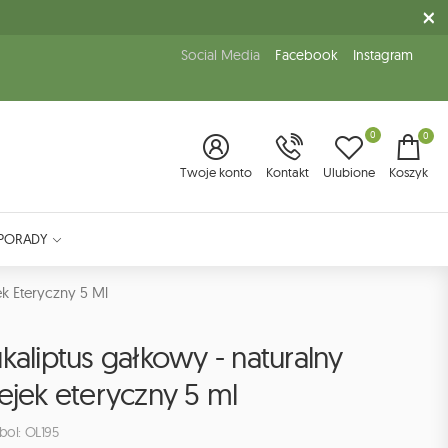
Social Media
Facebook
Instagram
0
0
Twoje konto
Kontakt
Ulubione
Koszyk
PORADY
ek Eteryczny 5 Ml
kaliptus gałkowy - naturalny
ejek eteryczny 5 ml
bol: OL195