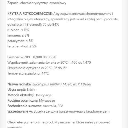
Zapach: charakterystyczny, cyneolowy
KRYTERIA FIZYKOCHEMICZNE:
Aby zagwarantować chemotypowany i
integralny olejek eteryczny, sprawdzany jest skład każdej partii produktu:
eukaliptol (1,8-cyneol): 70 do 84%
α-pinen: ≤ 11%
limonen: ≤ 8%
paracymen: ≤ 5%
terpinen-4-ol: ≤ 5%
Gęstość w 20°C: 0,900 do 0,920
Współczynnik załamania światła w 20°C: 1.460 do 1.470
Skręcalność optyczna w 20°C: 0° do 15°
Temperatura zapłonu: 44°C
Nazwa łacińska:
Eucalyptus smithii F.Muell. ex R.T.Baker
Użyta część:
Liście
Metoda ekstrakcji:
Destylacja
Rodzina botaniczna:
Myrtaceae
Pochodzenie surowca:
Australia, RPA
Sprzedawane w:
Butelka ze szkła bursztynowego z kroplomierzem
Olejki eteryczne to silne produkty naturalne, które należy stosować
ostrożnie.