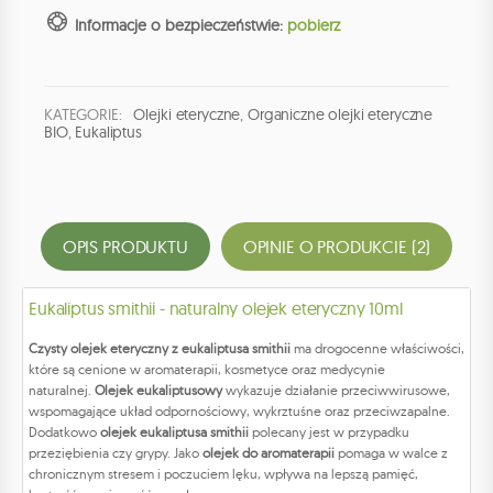
Informacje o bezpieczeństwie:
pobierz
KATEGORIE:
Olejki eteryczne
,
Organiczne olejki eteryczne
BIO
,
Eukaliptus
OPIS PRODUKTU
OPINIE O PRODUKCIE (2)
Eukaliptus smithii - naturalny olejek eteryczny 10ml
Czysty olejek eteryczny z eukaliptusa smithii
ma drogocenne właściwości,
które są cenione w aromaterapii, kosmetyce oraz medycynie
naturalnej.
Olejek eukaliptusowy
wykazuje działanie przeciwwirusowe,
wspomagające układ odpornościowy, wykrztuśne oraz przeciwzapalne.
Dodatkowo
olejek eukaliptusa smithii
polecany jest w przypadku
przeziębienia czy grypy. Jako
olejek do aromaterapii
pomaga w walce z
chronicznym stresem i poczuciem lęku, wpływa na lepszą pamięć,