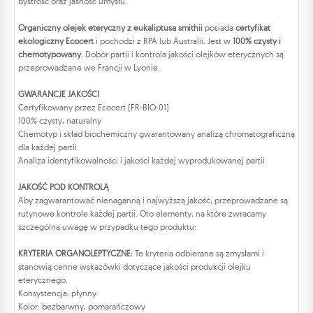
bystrość oraz jasność umysłu.
Organiczny olejek eteryczny z eukaliptusa smithii
posiada
certyfikat
ekologiczny Ecocert
i pochodzi z RPA lub Australii. Jest w
100% czysty i
chemotypowany
. Dobór partii i kontrola jakości olejków eterycznych są
przeprowadzane we Francji w Lyonie.
GWARANCJE JAKOŚCI
Certyfikowany przez Ecocert (FR-BIO-01)
100% czysty, naturalny
Chemotyp i skład biochemiczny gwarantowany analizą chromatograficzną
dla każdej partii
Analiza identyfikowalności i jakości każdej wyprodukowanej partii
JAKOŚĆ POD KONTROLĄ
Aby zagwarantować nienaganną i najwyższą jakość, przeprowadzane są
rutynowe kontrole każdej partii. Oto elementy, na które zwracamy
szczególną uwagę w przypadku tego produktu:
KRYTERIA ORGANOLEPTYCZNE:
Te kryteria odbierane są zmysłami i
stanowią cenne wskazówki dotyczące jakości produkcji olejku
eterycznego.
Konsystencja: płynny
Kolor: bezbarwny, pomarańczowy