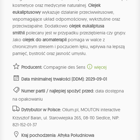
kosmetyce oraz medycynie naturalnej.
Olejek
eukaliptusowy
wykazuje działanie przeciwwirusowe,
wspomagające układ odpornościowy, wykrztuśne oraz
przeciwzapalne. Dodatkowo
olejek eukaliptusa
smithii
polecany jest w przypadku przeziębienia czy grypy.
Jako
olejek do aromaterapii
pomaga w walce z
chronicznym stresem i poczuciem lęku, wpływa na lepszą
pamięć, bystrość oraz jasność umysłu.
Producent:
Compagnie des Sens
więcej
Data minimalnej trwałości (DDM): 2029-09-01
Numer partii / najlepiej spożyć przed:
data dostępna
na opakowaniu
Dytrybutor w Polsce:
Olium.pl, MOUTON interactive
Krzysztof Baran, ul. Starowiejska 265, 08-110 Siedlce, NIP:
821-152-01-37
Kraj pochodzenia: Afryka Południowa