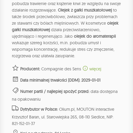
pobudza trawienie oraz krążenie krwi ze względu na swoje
działanie rozgrzewające.
Olejek z gałki muszkatołowej
to
także środek przeciwbólowy, zwłaszcza przy problemach
ze stawami czy bólach mięśniowych. W kosmetyce
olejek
gałki muszkatołowej
działa przeciwstarzeniowo,
ujędrniająco i regenerująco. Jako
olejek do aromaterapii
wykazuje szereg korzyści, m.in. pobudza umysł i
wspomaga koncentrację, redukuje stres czy zmęczenie,
rozgrzewa oraz ułatwia zasypianie.
Producent:
Compagnie des Sens
więcej
Data minimalnej trwałości (DDM): 2029-01-01
Numer partii / najlepiej spożyć przed:
data dostępna
na opakowaniu
Dytrybutor w Polsce:
Olium.pl, MOUTON interactive
Krzysztof Baran, ul. Starowiejska 265, 08-110 Siedlce, NIP:
821-152-01-37