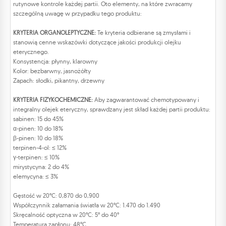
rutynowe kontrole każdej partii. Oto elementy, na które zwracamy
szczególną uwagę w przypadku tego produktu:
KRYTERIA ORGANOLEPTYCZNE:
Te kryteria odbierane są zmysłami i
stanowią cenne wskazówki dotyczące jakości produkcji olejku
eterycznego.
Konsystencja: płynny, klarowny
Kolor: bezbarwny, jasnożółty
Zapach: słodki, pikantny, drzewny
KRYTERIA FIZYKOCHEMICZNE:
Aby zagwarantować chemotypowany i
integralny olejek eteryczny, sprawdzany jest skład każdej partii produktu:
sabinen: 15 do 45%
α-pinen: 10 do 18%
β-pinen: 10 do 18%
terpinen-4-ol: ≤ 12%
γ-terpinen: ≤ 10%
mirystycyna: 2 do 4%
elemycyna: ≤ 3%
Gęstość w 20°C: 0,870 do 0,900
Współczynnik załamania światła w 20°C: 1.470 do 1.490
Skręcalność optyczna w 20°C: 5° do 40°
Temperatura zapłonu: 48°C