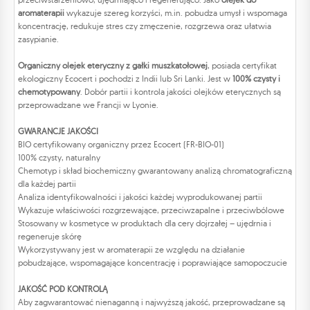
aromaterapii
wykazuje szereg korzyści, m.in. pobudza umysł i wspomaga
koncentrację, redukuje stres czy zmęczenie, rozgrzewa oraz ułatwia
zasypianie.
Organiczny olejek eteryczny z gałki muszkatołowej
, posiada certyfikat
ekologiczny Ecocert i pochodzi z Indii lub Sri Lanki. Jest w
100% czysty i
chemotypowany
. Dobór partii i kontrola jakości olejków eterycznych są
przeprowadzane we Francji w Lyonie.
GWARANCJE JAKOŚCI
BIO certyfikowany organiczny przez Ecocert (FR-BIO-01)
100% czysty, naturalny
Chemotyp i skład biochemiczny gwarantowany analizą chromatograficzną
dla każdej partii
Analiza identyfikowalności i jakości każdej wyprodukowanej partii
Wykazuje właściwości rozgrzewające, przeciwzapalne i przeciwbólowe
Stosowany w kosmetyce w produktach dla cery dojrzałej – ujędrnia i
regeneruje skórę
Wykorzystywany jest w aromaterapii ze względu na działanie
pobudzające, wspomagające koncentrację i poprawiające samopoczucie
JAKOŚĆ POD KONTROLĄ
Aby zagwarantować nienaganną i najwyższą jakość, przeprowadzane są