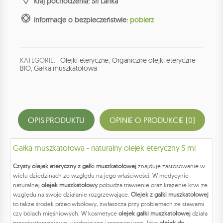
Kraj pochodzenia: Sri Lanka
Informacje o bezpieczeństwie:
pobierz
KATEGORIE:
Olejki eteryczne
,
Organiczne olejki eteryczne
BIO
,
Gałka muszkatołowa
OPIS PRODUKTU
OPINIE O PRODUKCIE (0)
Gałka muszkatołowa - naturalny olejek eteryczny 5 ml
Czysty olejek eteryczny z gałki muszkatołowej
znajduje zastosowanie w
wielu dziedzinach ze względu na jego właściwości. W medycynie
naturalnej
olejek muszkatołowy
pobudza trawienie oraz krążenie krwi ze
względu na swoje działanie rozgrzewające.
Olejek z gałki muszkatołowej
to także środek przeciwbólowy, zwłaszcza przy problemach ze stawami
czy bólach mięśniowych. W kosmetyce
olejek gałki muszkatołowej
działa
przeciwstarzeniowo, ujędrniająco i regenerująco. Jako
olejek do