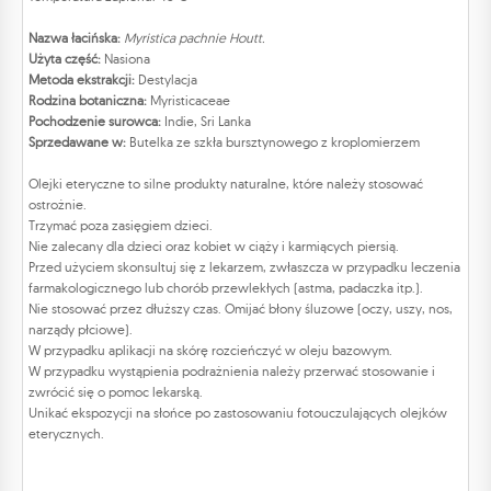
Nazwa łacińska:
Myristica pachnie Houtt.
Użyta część:
Nasiona
Metoda ekstrakcji:
Destylacja
Rodzina botaniczna:
Myristicaceae
Pochodzenie surowca:
Indie, Sri Lanka
Sprzedawane w:
Butelka ze szkła bursztynowego z kroplomierzem
Olejki eteryczne to silne produkty naturalne, które należy stosować
ostrożnie.
Trzymać poza zasięgiem dzieci.
Nie zalecany dla dzieci oraz kobiet w ciąży i karmiących piersią.
Przed użyciem skonsultuj się z lekarzem, zwłaszcza w przypadku leczenia
farmakologicznego lub chorób przewlekłych (astma, padaczka itp.).
Nie stosować przez dłuższy czas. Omijać błony śluzowe (oczy, uszy, nos,
narządy płciowe).
W przypadku aplikacji na skórę rozcieńczyć w oleju bazowym.
W przypadku wystąpienia podrażnienia należy przerwać stosowanie i
zwrócić się o pomoc lekarską.
Unikać ekspozycji na słońce po zastosowaniu fotouczulających olejków
eterycznych.