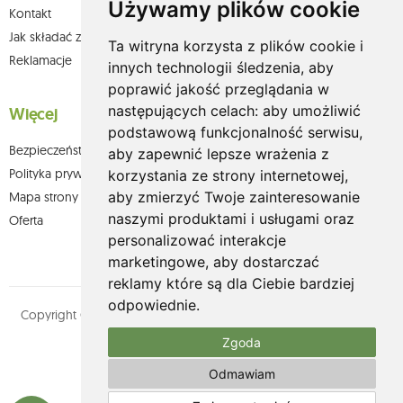
Używamy plików cookie
Kontakt
Jak składać zamówienia w sklepie olium.pl?
Ta witryna korzysta z plików cookie i
Reklamacje
innych technologii śledzenia, aby
poprawić jakość przeglądania w
następujących celach:
aby umożliwić
Więcej
podstawową funkcjonalność serwisu
,
Bezpieczeństwo płatności
aby zapewnić lepsze wrażenia z
Polityka prywatności
korzystania ze strony internetowej
,
aby zmierzyć Twoje zainteresowanie
Mapa strony
naszymi produktami i usługami oraz
Oferta
personalizować interakcje
marketingowe
,
aby dostarczać
reklamy które są dla Ciebie bardziej
odpowiednie
.
Copyright © olium.pl. Wszystkie prawa zastrzeżone. Designed by
MOUTON interactive
Zgoda
Zobacz nasz profil na:
Odmawiam