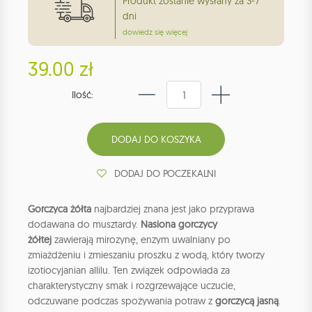
Produkt zostanie wysłany za 3-7
dni
dowiedz się więcej
39.00 zł
Ilość:
DODAJ DO POCZEKALNI
Gorczyca żółta
najbardziej znana jest jako przyprawa
dodawana do musztardy.
Nasiona gorczycy
żółtej
zawierają mirozynę, enzym uwalniany po
zmiażdżeniu i zmieszaniu proszku z wodą, który tworzy
izotiocyjanian allilu. Ten związek odpowiada za
charakterystyczny smak i rozgrzewające uczucie,
odczuwane podczas spożywania potraw z
gorczycą jasną
.