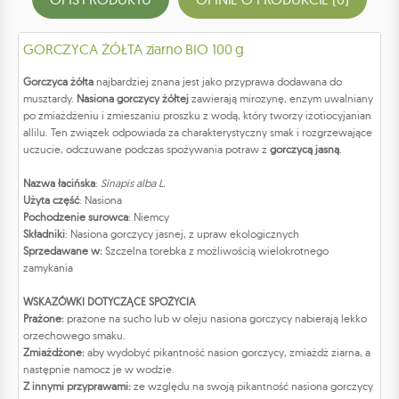
GORCZYCA ŻÓŁTA ziarno BIO 100 g
Gorczyca żółta
najbardziej znana jest jako przyprawa dodawana do
musztardy.
Nasiona gorczycy żółtej
zawierają mirozynę, enzym uwalniany
po zmiażdżeniu i zmieszaniu proszku z wodą, który tworzy izotiocyjanian
allilu. Ten związek odpowiada za charakterystyczny smak i rozgrzewające
uczucie, odczuwane podczas spożywania potraw z
gorczycą jasną
.
Nazwa łacińska
:
Sinapis alba L.
Użyta część
: Nasiona
Pochodzenie surowca
: Niemcy
Składniki
: Nasiona gorczycy jasnej, z upraw ekologicznych
Sprzedawane w:
Szczelna torebka z możliwością wielokrotnego
zamykania
WSKAZÓWKI DOTYCZĄCE SPOŻYCIA
Prażone:
prażone na sucho lub w oleju nasiona gorczycy nabierają lekko
orzechowego smaku.
Zmiażdżone:
aby wydobyć pikantność nasion gorczycy, zmiażdż ziarna, a
następnie namocz je w wodzie.
Z innymi przyprawami:
ze względu na swoją pikantność nasiona gorczycy