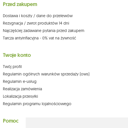
Przed zakupem
którego dokonano na podstawie zgody przed jej cofnięciem. W tym celu
możesz kontaktować się z działem obsługi klienta Mouton Interactive pod
adresem e-mail lub pisemnie na adres siedziby.
Dostawa i koszty / dane do przelewów
Więcej informacji:
www.mouton.pl/ODO
Rezygnacja / zwrot produktów 14 dni
Najczęściej zadawane pytania przed zakupem
Tarcza antyinflacyjna - 0% vat na żywność
Twoje konto
Twój profil
Regulamin ogólnych warunków sprzedaży (ows)
Regulamin e-usług
Realizacja zamówienia
Lokalizacja przesyłki
Regulamin programu lojalnościowego
Pomoc