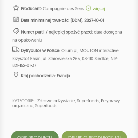
Producent:
Compagnie des Sens
więcej
Data minimalnej trwałości (DDM): 2027-10-01
Numer partii / najlepiej spożyć przed:
data dostępna
na opakowaniu
Dytrybutor w Polsce:
Olium.pl, MOUTON interactive
Krzysztof Baran, ul. Starowiejska 265, 08-110 Siedlce, NIP:
821-152-01-37
Kraj pochodzenia: Francja
KATEGORIE:
Zdrowe odżywianie
,
Superfoods
,
Przyprawy
organiczne
,
Superfoods
OPIS PRODUKTU
OPINIE O PRODUKCIE (0)