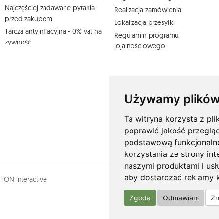
Najczęściej zadawane pytania
Realizacja zamówienia
przed zakupem
Lokalizacja przesyłki
Tarcza antyinflacyjna - 0% vat na
Regulamin programu
żywność
lojalnościowego
Używamy plików
Ta witryna korzysta z pli
poprawić jakość przeglą
podstawową funkcjonaln
korzystania ze strony int
naszymi produktami i usł
aby dostarczać reklamy k
ON interactive
Zgoda
Odmawiam
Zm