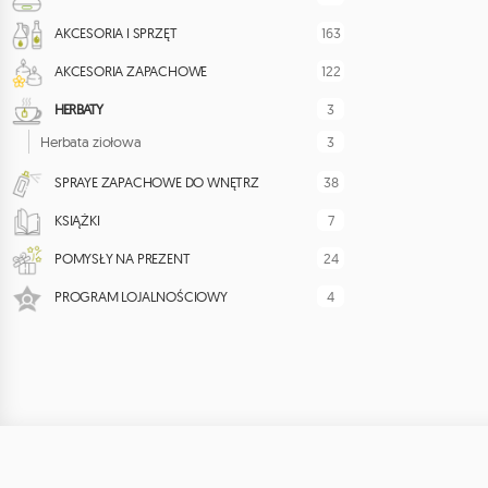
163
AKCESORIA I SPRZĘT
122
AKCESORIA ZAPACHOWE
3
HERBATY
3
Herbata ziołowa
38
SPRAYE ZAPACHOWE DO WNĘTRZ
7
KSIĄŻKI
24
POMYSŁY NA PREZENT
4
PROGRAM LOJALNOŚCIOWY