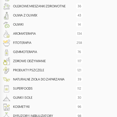
36
OLEJKOWE MIESZANKI ZDROWOTNE
43
OLIWA Z OLIWEK
14
OLIWKI
134
AROMATERAPIA
258
FITOTERAPIA
76
GEMMOTERAPIA
117
ZDROWE ODŻYWIANIE
121
PRODUKTY PSZCZELE
39
NATURALNE ZIOŁA DO ZAPARZANIA
112
SUPERFOODS
30
GLINKI I SOLE
96
KOSMETYKI
98
DYFUZORY I NEBULIZATORY