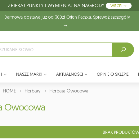
ZBIERAJ PUNKTY I WYMIENIAJ NA NAGRODY
WIĘCEJ
Darmowa dostawa już od 300zł Orlen Paczka. Sprawdź szczegóły
H
NASZE MARKI
AKTUALNOŚCI
OPINIE O SKLEPIE
J:
HOME
Herbaty
Herbata Owocowa
ta Owocowa
BRAK PRODUKTÓW