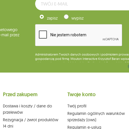
zapisz
wypisz
rnetowego
mail przez
Administratorem Twoich danych osobowych i podmiotem prowadząc
gospodarczą pod firmą: Mouton Interactive Krzysztof Baran wpisan
miejsca wykonywania działalności w Siedlcach, ul. Starowiejska 26
Dane będą przetwarzane w celu wysyłki newslettera i przechowywa
Przysługuje Ci prawo do żądania dostępu do swoich danych osobo
wobec przetwarzania swoich danych oraz prawo do wniesienia 
wpływu na zgodność z prawem przetwarzania, którego dokonano n
Przed zakupem
Twoje konto
działem obsługi klienta Mouton Interactive pod adresem e-mail lub
Więcej informacji:
www.mouton.pl/ODO
Dostawa i koszty / dane do
Twój profil
przelewów
Regulamin ogólnych warunków
Rezygnacja / zwrot produktów
sprzedaży (ows)
14 dni
Regulamin e-usług