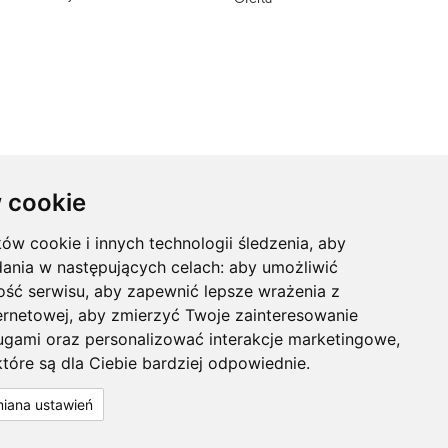
 cookie
ków cookie i innych technologii śledzenia, aby
dania w następujących celach:
aby umożliwić
ość serwisu
,
aby zapewnić lepsze wrażenia z
ernetowej
,
aby zmierzyć Twoje zainteresowanie
ugami oraz personalizować interakcje marketingowe
,
tóre są dla Ciebie bardziej odpowiednie
.
Zobacz nasz profil na:
iana ustawień