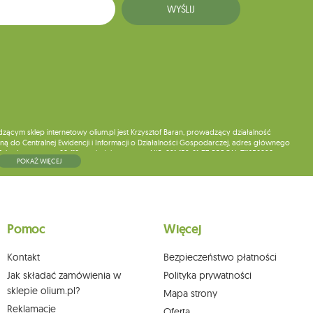
WYŚLIJ
ym sklep internetowy olium.pl jest Krzysztof Baran, prowadzący działalność
ą do Centralnej Ewidencji i Informacji o Działalności Gospodarczej, adres głównego
5, kod pocztowy: 08-110, posiadający numer NIP: 821-152-01-37, REGON: 711650928 .
POKAŻ WIĘCEJ
ne do chwili rezygnacji z subskrypcji.
wych, ich sprostowania, usunięcia, ograniczenia przetwarzania, wniesienia sprzeciwu
skargi do organu nadzorczego oraz cofnięcia zgody w dowolnym momencie bez
a podstawie zgody przed jej cofnięciem. W tym celu możesz kontaktować się z
Pomoc
Więcej
 pisemnie na adres siedziby.
Kontakt
Bezpieczeństwo płatności
Jak składać zamówienia w
Polityka prywatności
sklepie olium.pl?
Mapa strony
Reklamacje
Oferta