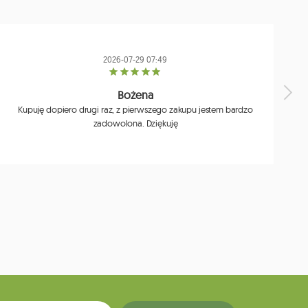
2026-07-29 07:49
Bożena
Kupuję dopiero drugi raz, z pierwszego zakupu jestem bardzo
zadowolona. Dziękuję
j