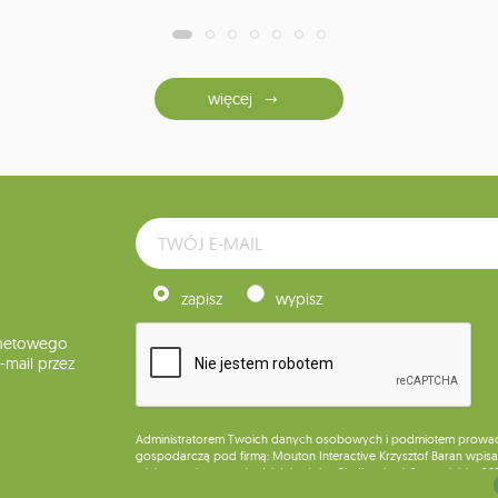
więcej
zapisz
wypisz
rnetowego
mail przez
Administratorem Twoich danych osobowych i podmiotem prowadząc
gospodarczą pod firmą: Mouton Interactive Krzysztof Baran wpisan
miejsca wykonywania działalności w Siedlcach, ul. Starowiejska 26