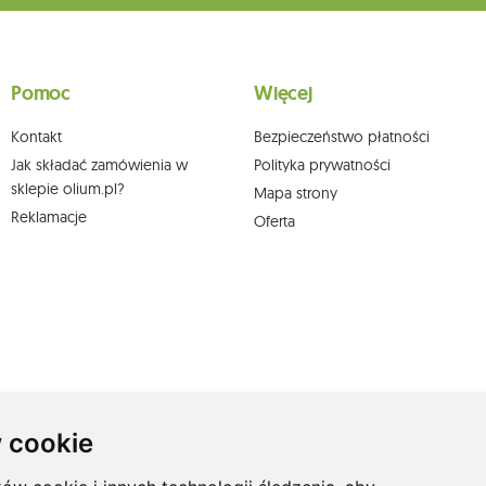
ne do chwili rezygnacji z subskrypcji.
wych, ich sprostowania, usunięcia, ograniczenia przetwarzania, wniesienia sprzeciwu
skargi do organu nadzorczego oraz cofnięcia zgody w dowolnym momencie bez
a podstawie zgody przed jej cofnięciem. W tym celu możesz kontaktować się z
Pomoc
Więcej
 pisemnie na adres siedziby.
Kontakt
Bezpieczeństwo płatności
Jak składać zamówienia w
Polityka prywatności
sklepie olium.pl?
Mapa strony
Reklamacje
Oferta
 cookie