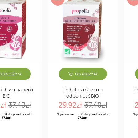
DO KOSZYKA
DO KOSZYKA
ziołowa na nerki
Herbata ziołowa na
He
BIO
odporność BIO
zł
37.40zł
29.92zł
37.40zł
2
 z 30 dni przed obniżką:
Najniższa cena z 30 dni przed obniżką:
Naj
37.40zł
37.40zł