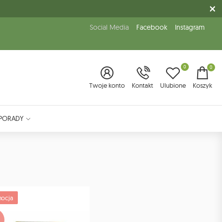
Social Media
Facebook
Instagram
0
0
Twoje konto
Kontakt
Ulubione
Koszyk
PORADY
ocja
%