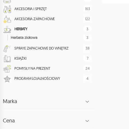
163
AKCESORIA I SPRZĘT
122
AKCESORIA ZAPACHOWE
3
HERBATY
3
Herbata ziołowa
38
SPRAYE ZAPACHOWE DO WNĘTRZ
7
KSIĄŻKI
24
POMYSŁY NA PREZENT
4
PROGRAM LOJALNOŚCIOWY
Marka
Cena