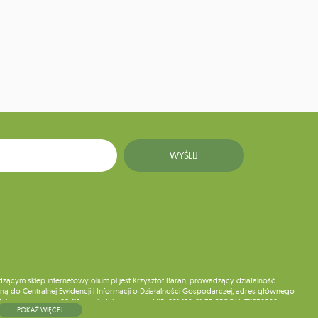
WYŚLIJ
ym sklep internetowy olium.pl jest Krzysztof Baran, prowadzący działalność
ą do Centralnej Ewidencji i Informacji o Działalności Gospodarczej, adres głównego
5, kod pocztowy: 08-110, posiadający numer NIP: 821-152-01-37, REGON: 711650928 .
POKAŻ WIĘCEJ