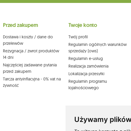
Dane będą przetwarzane w celu wysyłki newslettera i przechowywa
Przysługuje Ci prawo do żądania dostępu do swoich danych osobo
wobec przetwarzania swoich danych oraz prawo do wniesienia 
wpływu na zgodność z prawem przetwarzania, którego dokonano n
Przed zakupem
Twoje konto
działem obsługi klienta Mouton Interactive pod adresem e-mail lub
Więcej informacji:
www.mouton.pl/ODO
Dostawa i koszty / dane do
Twój profil
przelewów
Regulamin ogólnych warunków
Rezygnacja / zwrot produktów
sprzedaży (ows)
14 dni
Regulamin e-usług
Najczęściej zadawane pytania
Realizacja zamówienia
przed zakupem
Lokalizacja przesyłki
Tarcza antyinflacyjna - 0% vat na
Regulamin programu
żywność
lojalnościowego
Używamy plików