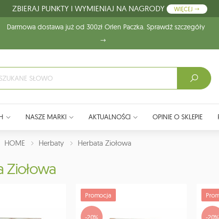
ZBIERAJ PUNKTY I WYMIENIAJ NA NAGRODY
WIĘCEJ
Darmowa dostawa już od 300zł Orlen Paczka. Sprawdź szczegóły
H
NASZE MARKI
AKTUALNOŚCI
OPINIE O SKLEPIE
J:
HOME
Herbaty
Herbata Ziołowa
a Ziołowa
Promocja
Prom
-20%
-20