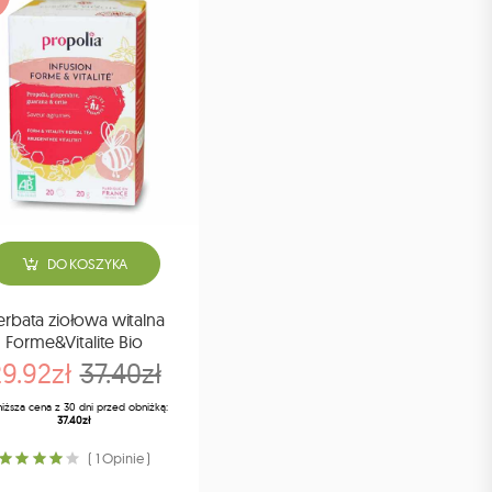
DO KOSZYKA
rbata ziołowa witalna
Forme&Vitalite Bio
9.92zł
37.40zł
niższa cena z 30 dni przed obniżką:
37.40zł
( 1 Opinie )