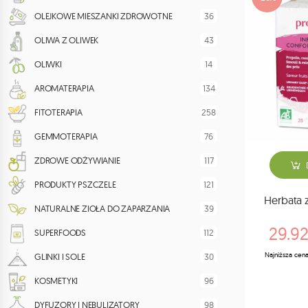
36
OLEJKOWE MIESZANKI ZDROWOTNE
43
OLIWA Z OLIWEK
14
OLIWKI
134
AROMATERAPIA
258
FITOTERAPIA
76
GEMMOTERAPIA
117
ZDROWE ODŻYWIANIE
121
PRODUKTY PSZCZELE
Herbata 
39
NATURALNE ZIOŁA DO ZAPARZANIA
29.92
112
SUPERFOODS
Najniższa cena
30
GLINKI I SOLE
96
KOSMETYKI
98
DYFUZORY I NEBULIZATORY