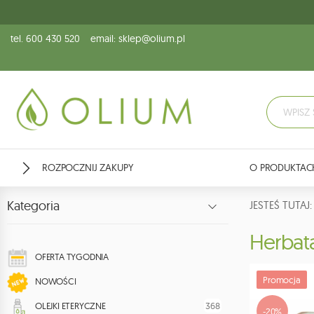
tel. 600 430 520
email: sklep@olium.pl
ROZPOCZNIJ ZAKUPY
O PRODUKTAC
Kategoria
JESTEŚ TUTA
Herbat
OFERTA TYGODNIA
Promocja
NOWOŚCI
368
OLEJKI ETERYCZNE
-20%