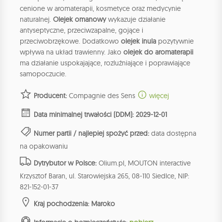
cenione w aromaterapii, kosmetyce oraz medycynie
naturalnej.
Olejek omanowy
wykazuje działanie
antyseptyczne, przeciwzapalne, gojące i
przeciwobrzękowe. Dodatkowo
olejek inula
pozytywnie
wpływa na układ trawienny. Jako
olejek do aromaterapii
ma działanie uspokajające, rozluźniające i poprawiające
samopoczucie.
Producent:
Compagnie des Sens
więcej
Data minimalnej trwałości (DDM): 2029-12-01
Numer partii / najlepiej spożyć przed:
data dostępna
na opakowaniu
Dytrybutor w Polsce:
Olium.pl, MOUTON interactive
Krzysztof Baran, ul. Starowiejska 265, 08-110 Siedlce, NIP:
821-152-01-37
Kraj pochodzenia: Maroko