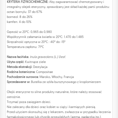
KRYTERIA FIZYKOCHEMICZNE:
Aby zagwarantować chemotypowany i
integralny olejek eteryczny, sprawdzany jest skład każdej partii produktu:
octan bornylu: 37 do 67%
borneol: 8 do 26%
kamfen: 4 do 10%
Gęstość w 20°C: 0,965 do 0,980
Współczynnik załamania światła w 20°C: 1.470 do 1.485
Skręcalność optyczna w 20°C: -40° do -15°
Temperatura zapłonu: 71°C
Nazwa łacińska:
Inula graveolens (L.) Desf.
Użyta część:
Kwitnące ziele
Metoda ekstrakcji:
Destylacja
Rodzina botaniczna:
Compositae
Pochodzenie surowca:
Maroko, Włochy, Francja
Sprzedawane w:
Butelka ze szkła bursztynowego z kroplomierzem
Olejki eteryczne to silne produkty naturalne, które należy stosować
ostrożnie.
Trzymać poza zasięgiem dzieci.
Nie zalecany dla dzieci oraz kobiet w ciąży i karmiących piersią.
Przed użyciem skonsultuj się z lekarzem, zwłaszcza w przypadku leczenia
farmakologicznego lub chorób przewlekłych (astma, padaczka itp.).