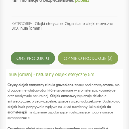
Informacje o bezpieczeństwie:
pobierz
KATEGORIE:
Olejki eteryczne
,
Organiczne olejki eteryczne
BIO
,
Inula (oman)
OPIS PRODUKTU
OPINIE O PRODUKCIE (3)
Inula (oman) - naturalny olejek eteryczny 5ml
Czysty olejek eteryczny z inula graveolens
, znany pod nazwą
omanu
, ma
drogocenne właściwości, które są cenione w aromaterapii, kosmetyce
oraz medycynie naturalnej.
Olejek omanowy
wykazuje działanie
antyseptyczne, przeciwzapalne, gojące i przeciwobrzękowe. Dodatkowo
olejek inula
pozytywnie wpływa na układ trawienny. Jako
olejek do
aromaterapii
ma działanie uspokajające, rozluźniające i poprawiające
samopoczucie.
Organiczny olejek eteryczny z inula graveolens
posiada
certyfikat