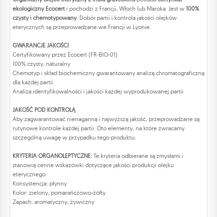
ekologiczny Ecocert
i pochodzi z Francji, Włoch lub Maroka. Jest w
100%
czysty i chemotypowany
. Dobór partii i kontrola jakości olejków
eterycznych są przeprowadzane we Francji w Lyonie.
GWARANCJE JAKOŚCI
Certyfikowany przez Ecocert (FR-BIO-01)
100% czysty, naturalny
Chemotyp i skład biochemiczny gwarantowany analizą chromatograficzną
dla każdej partii
Analiza identyfikowalności i jakości każdej wyprodukowanej partii
JAKOŚĆ POD KONTROLĄ
Aby zagwarantować nienaganną i najwyższą jakość, przeprowadzane są
rutynowe kontrole każdej partii. Oto elementy, na które zwracamy
szczególną uwagę w przypadku tego produktu:
KRYTERIA ORGANOLEPTYCZNE:
Te kryteria odbierane są zmysłami i
stanowią cenne wskazówki dotyczące jakości produkcji olejku
eterycznego.
Konsystencja: płynny
Kolor: zielony, pomarańczowo-żółty
Zapach: aromatyczny, żywiczny